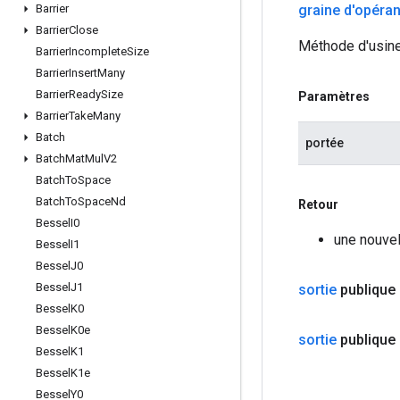
graine d'opéra
Barrier
Barrier
Close
Méthode d'usine
Barrier
Incomplete
Size
Barrier
Insert
Many
Barrier
Ready
Size
Paramètres
Barrier
Take
Many
Batch
portée
Batch
Mat
Mul
V2
Batch
To
Space
Batch
To
Space
Nd
Retour
Bessel
I0
une nouve
Bessel
I1
Bessel
J0
Bessel
J1
sortie
publique
Bessel
K0
Bessel
K0e
sortie
publique
Bessel
K1
Bessel
K1e
Bessel
Y0