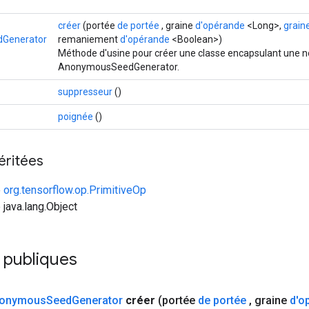
créer
(portée
de portée
, graine
d'opérande
<Long>,
grain
Generator
remaniement
d'opérande
<Boolean>)
Méthode d'usine pour créer une classe encapsulant une n
AnonymousSeedGenerator.
suppresseur
()
poignée
()
éritées
e
org.tensorflow.op.PrimitiveOp
 java.lang.Object
 publiques
onymous
Seed
Generator
créer
(portée
de portée
,
graine
d'o