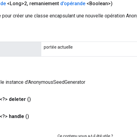
nde
<Long>2
,
remaniement
d'opérande
<Boolean>)
 pour créer une classe encapsulant une nouvelle opération An
portée actuelle
lle instance d'AnonymousSeedGenerator
 <?>
deleter
()
 <?>
handle
()
Ce contenu vous a-t-il été utile ?