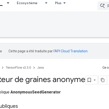
Écosystème
Plus
Cette page a été traduite par l'
API Cloud Translation
.
TensorFlow v2.3.0
Java
Ce co
eur de graines anonyme
ublique
AnonymousSeedGenerator
ubliques