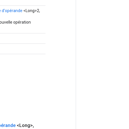
e d'opérande
<Long>2,
ouvelle opération
pérande
<Long>
,