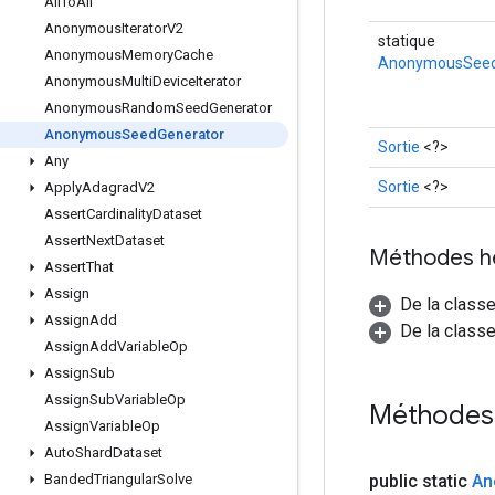
All
To
All
Anonymous
Iterator
V2
statique
Anonymous
Memory
Cache
AnonymousSeed
Anonymous
Multi
Device
Iterator
Anonymous
Random
Seed
Generator
Anonymous
Seed
Generator
Sortie
<?>
Any
Sortie
<?>
Apply
Adagrad
V2
Assert
Cardinality
Dataset
Assert
Next
Dataset
Méthodes h
Assert
That
Assign
De la class
Assign
Add
De la classe
Assign
Add
Variable
Op
Assign
Sub
Assign
Sub
Variable
Op
Méthodes
Assign
Variable
Op
Auto
Shard
Dataset
public static
An
Banded
Triangular
Solve