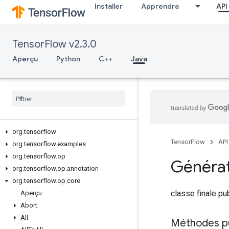
Installer
Apprendre
API
TensorFlow v2.3.0
Aperçu
Python
C++
Java
org
.
tensorflow
TensorFlow
API
org
.
tensorflow
.
examples
org
.
tensorflow
.
op
Générat
org
.
tensorflow
.
op
.
annotation
org
.
tensorflow
.
op
.
core
classe finale p
Aperçu
Abort
All
Méthodes p