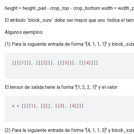
height = height_pad - crop_top - crop_bottom width = width_pa
El atributo `block_size` debe ser mayor que uno. Indica el ta
Algunos ejemplos:
(1) Para la siguiente entrada de forma "[4, 1, 1, 1]" y block_siz
[[[[
1
]]],
[[[
2
]]],
[[[
3
]]],
[[[
4
]]]]
El tensor de salida tiene la forma "[1, 2, 2, 1]" y el valor:
x 
=
[[[[
1
],
[
2
]],
[[
3
],
[
4
]]]]
(2) Para la siguiente entrada de forma "[4, 1, 1, 3]" y block_siz