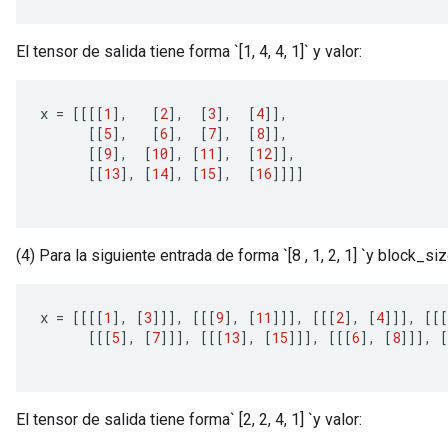
El tensor de salida tiene forma `[1, 4, 4, 1]` y valor:
x 
=
[[[[
1
],
[
2
],
[
3
],
[
4
]],
[[
5
],
[
6
],
[
7
],
[
8
]],
[[
9
],
[
10
],
[
11
],
[
12
]],
[[
13
],
[
14
],
[
15
],
[
16
]]]]
(4) Para la siguiente entrada de forma `[8 , 1, 2, 1] `y block_si
x 
=
[[[[
1
],
[
3
]]],
[[[
9
],
[
11
]]],
[[[
2
],
[
4
]]],
[[[
[[[
5
],
[
7
]]],
[[[
13
],
[
15
]]],
[[[
6
],
[
8
]]],
[
tch
ch
El tensor de salida tiene forma` [2, 2, 4, 1] `y valor: