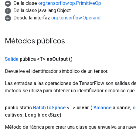
De la clase
org.tensorflow.op.PrimitiveOp
De la clase java.lang.Object
ush
Desde la interfaz
org.tensorflow.Operand
andleOp
Métodos públicos
Split
Salida
pública <T>
as
Output
()
Devuelve el identificador simbólico de un tensor.
Las entradas a las operaciones de TensorFlow son salidas de
método se utiliza para obtener un identificador simbólico que 
public static
Batch
To
Space
<T>
crear
(
Alcance
alcance
,
o
cultivos
,
Long block
Size)
Método de fábrica para crear una clase que envuelva una nue