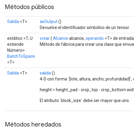
Métodos públicos
Salida
<T>
asOutput
()
Devuelve el identificador simbólico de un tensor.
estático <T, U
crear
(
Alcance
alcance,
operando
<T> de entrada
urce
extiende
Método de fábrica para crear una clase que envu
Número>
BatchToSpace
Op
<T>
Salida
<T>
salida
()
4-D con forma `[lote, altura, ancho, profundidad]`,
height = height_pad - crop_top - crop_bottom widt
El atributo `block_size` debe ser mayor que uno.
Métodos heredados