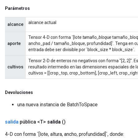
Parámetros
alcance actual
alcance
Tensor 4-D con forma `[lote
tamaño_bloque
tamaño_bloqu
aporte
ancho_pad / tamaño_bloque, profundidad]`. Tenga en cue
entrada debe ser divisible por `block_size * block_size`.
Tensor 2-D de enteros no negativos con forma "[2, 2]". E
cultivos
resultado intermedio en las dimensiones espaciales de l
cultivos = [[crop_top, crop_bottom], [crop_left, crop_right
Devoluciones
una nueva instancia de BatchToSpace
salida
pública <T>
salida
()
4-D con forma `[lote, altura, ancho, profundidad]`, donde: