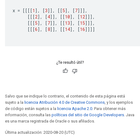
x 
=
[[[[
1
],
[
3
]],
[[
5
],
[
7
]]],
[[[
2
],
[
4
]],
[[
10
],
[
12
]]],
[[[
5
],
[
7
]],
[[
13
],
[
15
]]],
[[[
6
],
[
8
]],
[[
14
],
[
16
]]]]
¿Te resultó útil?
Salvo que se indique lo contrario, el contenido de esta página está
sujeto a la
licencia Atribución 4.0 de Creative Commons
, y los ejemplos
de código están sujetos a la
licencia Apache 2.0
. Para obtener más
información, consulta las
políticas del sitio de Google Developers
. Java
es una marca registrada de Oracle o sus afiliados.
Última actualización: 2020-08-20 (UTC)