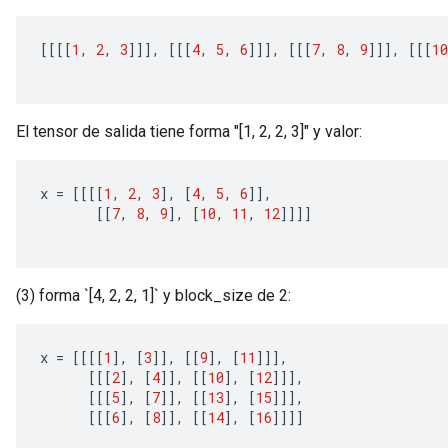
[[[[
1
,
2
,
3
]]],
[[[
4
,
5
,
6
]]],
[[[
7
,
8
,
9
]]],
[[[
10
El tensor de salida tiene forma "[1, 2, 2, 3]" y valor:
x 
=
[[[[
1
,
2
,
3
],
[
4
,
5
,
6
]],
[[
7
,
8
,
9
],
[
10
,
11
,
12
]]]]
(3) forma `[4, 2, 2, 1]` y block_size de 2:
x 
=
[[[[
1
],
[
3
]],
[[
9
],
[
11
]]],
[[[
2
],
[
4
]],
[[
10
],
[
12
]]],
[[[
5
],
[
7
]],
[[
13
],
[
15
]]],
[[[
6
],
[
8
]],
[[
14
],
[
16
]]]]