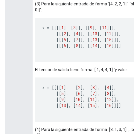
(3) Para la siguiente entrada de forma `[4, 2, 2, 1]`, `bl
0]]`:
x 
=
[[[[
1
],
[
3
]],
[[
9
],
[
11
]]],
[[[
2
],
[
4
]],
[[
10
],
[
12
]]],
[[[
5
],
[
7
]],
[[
13
],
[
15
]]],
[[[
6
],
[
8
]],
[[
14
],
[
16
]]]]
El tensor de salida tiene forma `[ 1, 4, 4, 1] `y valor:
x 
=
[[[[
1
],
[
2
],
[
3
],
[
4
]],
[[
5
],
[
6
],
[
7
],
[
8
]],
[[
9
],
[
10
],
[
11
],
[
12
]],
[[
13
],
[
14
],
[
15
],
[
16
]]]]
tch
ch
(4) Para la siguiente entrada de forma` [8, 1, 3, 1] `,` bl