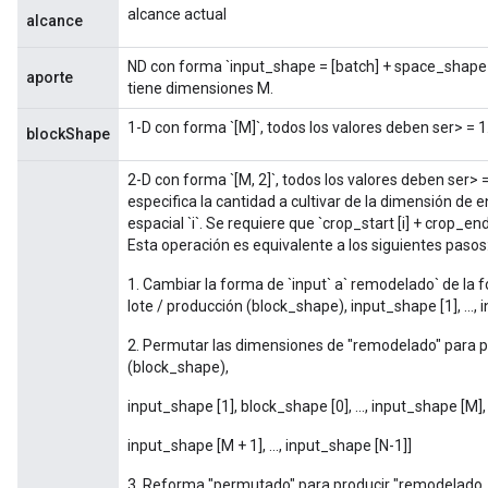
alcance actual
alcance
ND con forma `input_shape = [batch] + space_shape
aporte
tiene dimensiones M.
1-D con forma `[M]`, todos los valores deben ser> = 1
blockShape
2-D con forma `[M, 2]`, todos los valores deben ser> = 
especifica la cantidad a cultivar de la dimensión de 
espacial `i`. Se requiere que `crop_start [i] + crop_end 
Esta operación es equivalente a los siguientes pasos
1. Cambiar la forma de `input` a` remodelado` de la fo
lote / producción (block_shape), input_shape [1], ..., 
2. Permutar las dimensiones de "remodelado" para p
(block_shape),
input_shape [1], block_shape [0], ..., input_shape [M]
input_shape [M + 1], ..., input_shape [N-1]]
3. Reforma "permutado" para producir "remodelado_