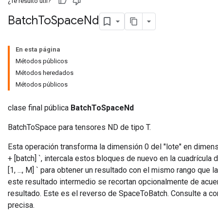
¿Te resultó útil?
Batch
To
Space
Nd
En esta página
Métodos públicos
Métodos heredados
Métodos públicos
clase final pública
BatchToSpaceNd
BatchToSpace para tensores ND de tipo T.
Esta operación transforma la dimensión 0 del "lote" en dimen
+ [batch] `, intercala estos bloques de nuevo en la cuadrícula
[1, ..., M] ` para obtener un resultado con el mismo rango que
este resultado intermedio se recortan opcionalmente de acuerd
resultado. Este es el reverso de SpaceToBatch. Consulte a co
precisa.