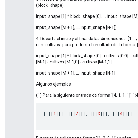
(block_shape),
input_shape [1] * block_shape [0], ..., input_shape [M
input_shape [M + 1], ..., input_shape [N-1]]
4. Recorte el inicio y el final de las dimensiones `[1
con` cultivos` para producir el resultado de la forma: 
input_shape [1] * block_shape [0] - cultivos [0,0] - cul
[M-1] - cultivos [M-1,0] - cultivos [M-1,1],
input_shape [M + 1], ..., input_shape [N-1]]
Algunos ejemplos:
(1) Para la siguiente entrada de forma `[4, 1, 1, 1]`, `blo
[[[[
1
]]],
[[[
2
]]],
[[[
3
]]],
[[[
4
]]]]