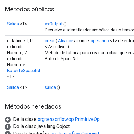
Métodos públicos
Salida
<T>
asOutput
()
Devuelve el identificador simbólico de un tensor
urce
estático <T, U
crear
(
Alcance
alcance,
operando
<T> de entr
extiende
<V> cultivos)
Número, V
Método de fábrica para crear una clase que en
Op
extiende
BatchToSpaceNd.
Número>
BatchToSpaceNd
<T>
Salida
<T>
salida
()
Métodos heredados
De la clase
org.tensorflow.op.PrimitiveOp
De la clase java.lang.Object
Desde la interfaz
org.tensorflow.Operand