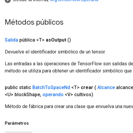
ush
Métodos públicos
andleOp
Salida
pública <T>
as
Output
()
Devuelve el identificador simbólico de un tensor.
Split
Las entradas a las operaciones de TensorFlow son salidas de
método se utiliza para obtener un identificador simbólico que 
public static
Batch
To
Space
Nd
<T>
crear
(
Alcance
alcanc
<U> block
Shape
,
operando
<V> cultivos)
Método de fábrica para crear una clase que envuelva una nu
Parámetros