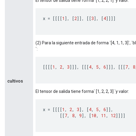
El tensor de salida tiene forma `[1, 2, 2, 1]` y valor:
x 
=
[[[[
1
],
[
2
]],
[[
3
],
[
4
]]]]
(2) Para la siguiente entrada de forma `[4, 1, 1, 3]`, `blo
`:
[[[[
1
,
2
,
3
]]],
[[[
4
,
5
,
6
]]],
[[[
7
,
8
cultivos
El tensor de salida tiene forma` [1, 2, 2, 3] `y valor:
x 
=
[[[[
1
,
2
,
3
],
[
4
,
5
,
6
]],
[[
7
,
8
,
9
],
[
10
,
11
,
12
]]]]