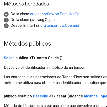
Métodos heredados
De la clase
org.tensorflow.op.PrimitiveOp
De la clase java.lang.Object
Desde la interfaz
org.tensorflow.Operand
urce
Op
Métodos públicos
Salida
pública <T>
como Salida
()
Devuelve el identificador simbólico de un tensor.
Las entradas a las operaciones de TensorFlow son salidas de
método se utiliza para obtener un identificador simbólico que 
público estático
Bessel
I0
<T>
crear
(alcance
alcance
,
ope
Método de fábrica para crear una clase que envuelve una nue