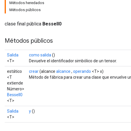
Métodos heredados
Métodos públicos
clase final pública
BesselI0
Métodos públicos
Salida
como salida
()
<T>
Devuelve el identificador simbólico de un tensor.
estático
crear
(alcance
alcance
,
operando
<T> x)
<T
Método de fábrica para crear una clase que envuelve u
extiende
Número>
BesselI0
<T>
Salida
y
()
<T>