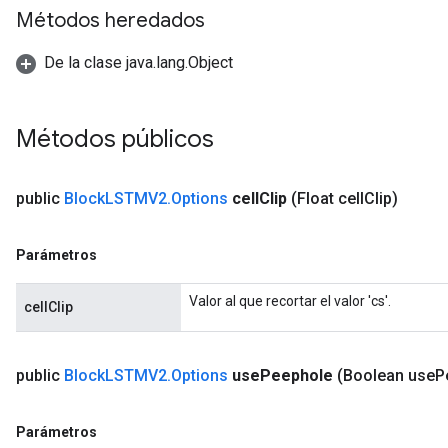
Métodos heredados
De la clase java.lang.Object
ush
Métodos públicos
andleOp
public
Block
LSTMV2
.
Options
cell
Clip
(Float cell
Clip)
Parámetros
Split
Valor al que recortar el valor 'cs'.
cellClip
public
Block
LSTMV2
.
Options
use
Peephole
(Boolean use
P
Parámetros