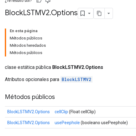
¿Te resultó útil?
Block
LSTMV2
.
Options
En esta página
Métodos públicos
Métodos heredados
Métodos públicos
clase estática pública
BlockLSTMV2.Options
urce
Atributos opcionales para
BlockLSTMV2
Op
Métodos públicos
BlockLSTMV2.Options
cellClip
(Float cellClip)
BlockLSTMV2.Options
usePeephole
(booleano usePeephole)