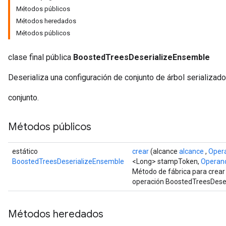
Métodos públicos
Op
Métodos heredados
Métodos públicos
clase final pública
BoostedTreesDeserializeEnsemble
Deserializa una configuración de conjunto de árbol serializado
conjunto.
Métodos públicos
estático
crear
(alcance
alcance
,
Oper
BoostedTreesDeserializeEnsemble
<Long> stampToken,
Operan
ush
Método de fábrica para crear
operación BoostedTreesDese
andleOp
Métodos heredados