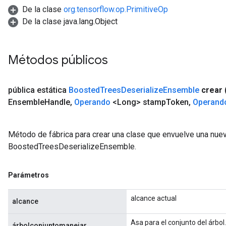
De la clase
org.tensorflow.op.PrimitiveOp
Split
De la clase java.lang.Object
Métodos públicos
pública estática
Boosted
Trees
Deserialize
Ensemble
crear
Ensemble
Handle
,
Operando
<Long> stamp
Token
,
Operand
Método de fábrica para crear una clase que envuelve una nue
BoostedTreesDeserializeEnsemble.
Parámetros
alcance actual
alcance
Asa para el conjunto del árbol.
árbolconjuntomanejar