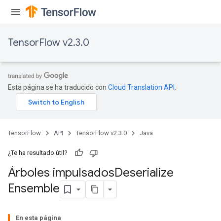
TensorFlow v2.3.0
Esta página se ha traducido con
Cloud Translation API
.
TensorFlow
API
TensorFlow v2.3.0
Java
¿Te ha resultado útil?
Árboles impulsados
Deserialize
Ensemble
urce
En esta página