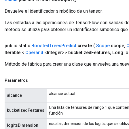
Devuelve el identificador simbólico de un tensor.
Las entradas a las operaciones de TensorFlow son salidas de
método se utiliza para obtener un identificador simbólico que 
public static
Boosted
Trees
Predict
create
(
Scope
scope
,
O
Iterable <
Operand
<Integer>> bucketized
Features
,
Long lo
Método de fábrica para crear una clase que envuelva una nue
Parámetros
alcance actual
alcance
Una lista de tensores de rango 1 que contien
bucketizedFeatures
función.
escalar, dimensión de los logits, que se utili
logitsDimension