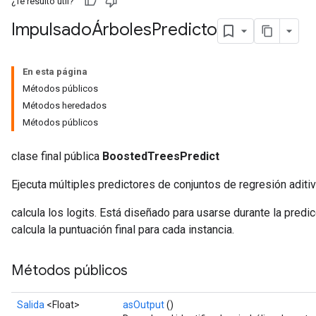
¿Te resultó útil?
ImpulsadoÁrboles
Predicto
En esta página
ush
Métodos públicos
Métodos heredados
andleOp
Métodos públicos
clase final pública
BoostedTreesPredict
Split
Ejecuta múltiples predictores de conjuntos de regresión aditiv
calcula los logits. Está diseñado para usarse durante la predi
calcula la puntuación final para cada instancia.
Métodos públicos
Salida
<Float>
asOutput
()