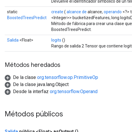
Devuelve el identificador simbólico de un te
static
create
(
alcance de
alcance,
operando
<?> t
BoostedTreesPredict
<Integer>> bucketizedFeatures, long logit
Método de fábrica para crear una clase qu
BoostedTreesPredict.
Salida
<Float>
logits
()
Rango de salida 2 Tensor que contiene logi
Métodos heredados
De la clase
org.tensorflow.op.PrimitiveOp
De la clase java.lang.Object
Desde la interfaz
org.tensorflow.Operand
Métodos públicos
Salida
pública <Float>
as
Output
()