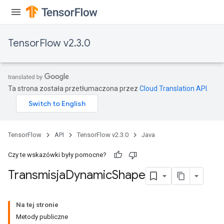
TensorFlow v2.3.0
Ta strona została przetłumaczona przez
Cloud Translation API
.
ush
andleOp
TensorFlow
API
TensorFlow v2.3.0
Java
Czy te wskazówki były pomocne?
Transmisja
Dynamic
Shape
Split
Na tej stronie
Metody publiczne