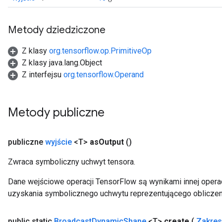
Metody dziedziczone
Z klasy
org.tensorflow.op.PrimitiveOp
Z klasy java.lang.Object
Z interfejsu
org.tensorflow.Operand
Metody publiczne
publiczne
wyjście
<T>
as
Output
()
Zwraca symboliczny uchwyt tensora.
Dane wejściowe operacji TensorFlow są wynikami innej operac
uzyskania symbolicznego uchwytu reprezentującego obliczen
public static
Broadcast
Dynamic
Shape
<T>
create
(
Zakres