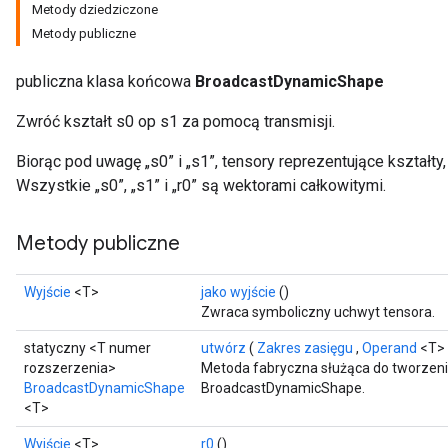
Metody dziedziczone
Metody publiczne
publiczna klasa końcowa
BroadcastDynamicShape
Zwróć kształt s0 op s1 za pomocą transmisji.
Biorąc pod uwagę „s0” i „s1”, tensory reprezentujące kształty,
Wszystkie „s0”, „s1” i „r0” są wektorami całkowitymi.
Metody publiczne
Wyjście
<T>
jako wyjście
()
Zwraca symboliczny uchwyt tensora.
statyczny <T numer
utwórz
(
Zakres zasięgu
,
Operand
<T> 
rozszerzenia>
Metoda fabryczna służąca do tworzeni
BroadcastDynamicShape
BroadcastDynamicShape.
<T>
Wyjście
<T>
r0
()