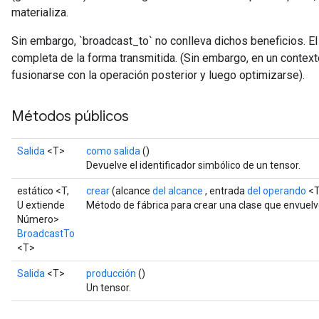
materializa.
Sin embargo, `broadcast_to` no conlleva dichos beneficios. E
completa de la forma transmitida. (Sin embargo, en un context
fusionarse con la operación posterior y luego optimizarse).
Métodos públicos
Salida
<T>
como salida
()
Devuelve el identificador simbólico de un tensor.
estático <T,
crear
(alcance
del alcance
, entrada
del operando
<T
U extiende
Método de fábrica para crear una clase que envuel
Número>
BroadcastTo
<T>
Salida
<T>
producción
()
Un tensor.