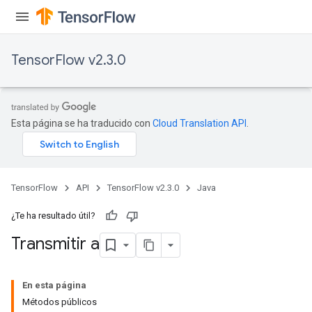
TensorFlow v2.3.0
ush
Esta página se ha traducido con
Cloud Translation API
.
andleOp
TensorFlow
API
TensorFlow v2.3.0
Java
Split
¿Te ha resultado útil?
Transmitir a
En esta página
Métodos públicos