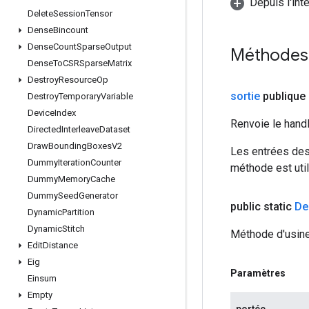
Depuis l'int
Delete
Session
Tensor
Dense
Bincount
Dense
Count
Sparse
Output
Méthodes
Dense
To
CSRSparse
Matrix
Destroy
Resource
Op
sortie
publique
Destroy
Temporary
Variable
Device
Index
Renvoie le hand
Directed
Interleave
Dataset
Draw
Bounding
Boxes
V2
Les entrées des
Dummy
Iteration
Counter
méthode est util
Dummy
Memory
Cache
Dummy
Seed
Generator
public static
De
Dynamic
Partition
Dynamic
Stitch
Méthode d'usine
Edit
Distance
Eig
Paramètres
Einsum
Empty
portée