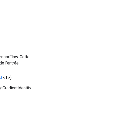
ensorFlow. Cette
e l’entrée.
d
<T>)
gGradientIdentity.