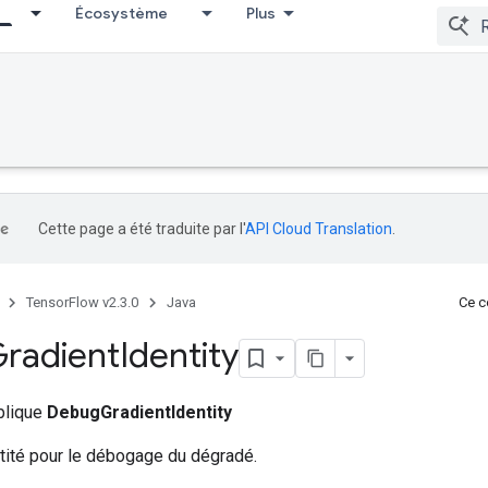
Écosystème
Plus
Cette page a été traduite par l'
API Cloud Translation
.
TensorFlow v2.3.0
Java
Ce co
radient
Identity
ublique
DebugGradientIdentity
ntité pour le débogage du dégradé.