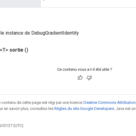
le instance de DebugGradientIdentity
 <T>
sortie
()
Ce contenu vous a-t-il été utile ?
le contenu de cette page est régi par une licence
Creative Commons Attribution
our en savoir plus, consultez les
Règles du site Google Developers
. Java est 
5/07/27 (UTC).