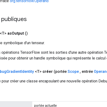
erface
org.tensorflow.Operand
 publiques
 <T>
as
Output
()
le symbolique d'un tenseur.
 opérations TensorFlow sont les sorties d'une autre opération T
isée pour obtenir un handle symbolique qui représente le calcul d
bug
Gradient
Identity
<T>
créer
(portée
Scope
,
entrée
Operan
 pour créer une classe encapsulant une nouvelle opération Debu
portée actuelle