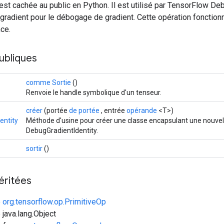
est cachée au public en Python. Il est utilisé par TensorFlow De
gradient pour le débogage de gradient. Cette opération fonctio
ce.
ubliques
comme Sortie
()
Renvoie le handle symbolique d'un tenseur.
créer
(portée
de portée
, entrée
opérande
<T>)
entity
Méthode d'usine pour créer une classe encapsulant une nouvel
DebugGradientIdentity.
sortir
()
éritées
e
org.tensorflow.op.PrimitiveOp
 java.lang.Object