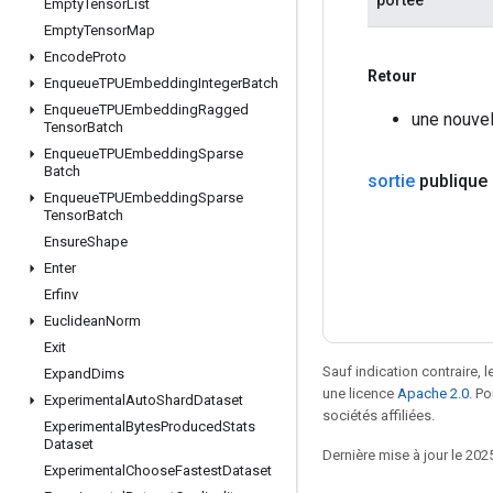
Empty
Tensor
List
Empty
Tensor
Map
Encode
Proto
Retour
Enqueue
TPUEmbedding
Integer
Batch
Enqueue
TPUEmbedding
Ragged
une nouvel
Tensor
Batch
Enqueue
TPUEmbedding
Sparse
Batch
sortie
publique
Enqueue
TPUEmbedding
Sparse
Tensor
Batch
Ensure
Shape
Enter
Erfinv
Euclidean
Norm
Exit
Sauf indication contraire, 
Expand
Dims
une licence
Apache 2.0
. P
Experimental
Auto
Shard
Dataset
sociétés affiliées.
Experimental
Bytes
Produced
Stats
Dataset
Dernière mise à jour le 202
Experimental
Choose
Fastest
Dataset