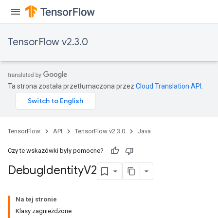
TensorFlow v2.3.0
Ta strona została przetłumaczona przez
Cloud Translation API
.
TensorFlow
API
TensorFlow v2.3.0
Java
Czy te wskazówki były pomocne?
Debug
Identity
V2
Na tej stronie
Klasy zagnieżdżone