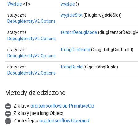
Wyjście
<T>
wyjście
()
ch
statyczne
wyjścieSlot
(Długie wyjścieSlot)
DebugIdentityV2.Options
statyczne
tensorDebugMode
(długi tensorDebug
DebugIdentityV2.Options
statyczne
tfdbgContextId
(Ciąg tfdbgContextId)
DebugIdentityV2.Options
statyczne
tfdbgRunId
(Ciąg tfdbgRunId)
DebugIdentityV2.Options
Metody dziedziczone
Z klasy
org.tensorflow.op.PrimitiveOp
Z klasy java.lang.Object
Z interfejsu
org.tensorflow.Operand