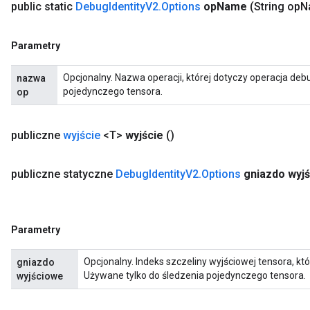
public static
Debug
Identity
V2
.
Options
op
Name
(String op
N
Parametry
Opcjonalny. Nazwa operacji, której dotyczy operacja de
nazwa
pojedynczego tensora.
op
publiczne
wyjście
<T>
wyjście
()
publiczne statyczne
Debug
Identity
V2
.
Options
gniazdo wyj
Parametry
Opcjonalny. Indeks szczeliny wyjściowej tensora, k
gniazdo
Używane tylko do śledzenia pojedynczego tensora.
wyjściowe