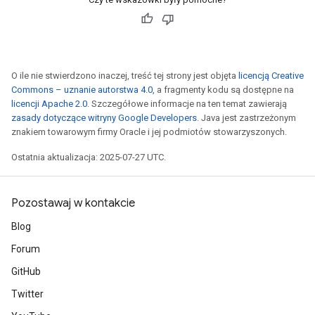
tersGradAccumDebug
sGradAccumDebug
escentParameters
O ile nie stwierdzono inaczej, treść tej strony jest objęta
licencją Creative
DescentParametersGradAccumDebug
Commons – uznanie autorstwa 4.0
, a fragmenty kodu są dostępne na
licencji Apache 2.0
. Szczegółowe informacje na ten temat zawierają
zasady dotyczące witryny Google Developers
. Java jest zastrzeżonym
znakiem towarowym firmy Oracle i jej podmiotów stowarzyszonych.
Ostatnia aktualizacja: 2025-07-27 UTC.
Pozostawaj w kontakcie
Blog
Forum
GitHub
Twitter