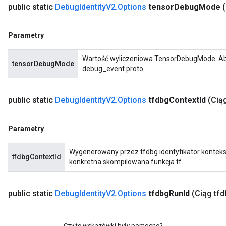
public static
Debug
Identity
V2
.
Options
tensor
Debug
Mode
Parametry
Wartość wyliczeniowa TensorDebugMode. Ab
tensorDebugMode
adAccumDebug
debug_event.proto.
sGradAccumDebug
public static
Debug
Identity
V2
.
Options
tfdbg
Context
Id
(Cią
sGradAccumDebug
Parametry
rameters
Wygenerowany przez tfdbg identyfikator kontekst
adAccumDebug
tfdbgContextId
konkretna skompilowana funkcja tf.
rameters
rs
rsGradAccumDebug
public static
Debug
Identity
V2
.
Options
tfdbg
Run
Id
(Ciąg tf
ameters
rametersGradAccumDebug
ers
Czy te wskazówki były pomocne?