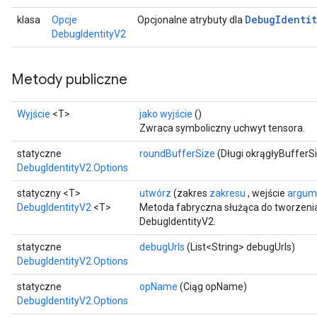
Debug
Identit
klasa
Opcje
Opcjonalne atrybuty dla
DebugIdentityV2
Metody publiczne
Wyjście
<T>
jako wyjście
()
Zwraca symboliczny uchwyt tensora.
statyczne
roundBufferSize
(Długi okrągłyBufferS
DebugIdentityV2.Options
statyczny <T>
utwórz
(zakres
zakresu
, wejście
argum
DebugIdentityV2
<T>
Metoda fabryczna służąca do tworzeni
DebugIdentityV2.
statyczne
debugUrls
(List<String> debugUrls)
DebugIdentityV2.Options
statyczne
opName
(Ciąg opName)
tch
DebugIdentityV2.Options