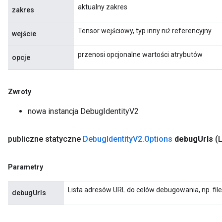
aktualny zakres
zakres
Tensor wejściowy, typ inny niż referencyjny
wejście
przenosi opcjonalne wartości atrybutów
opcje
Zwroty
nowa instancja DebugIdentityV2
publiczne statyczne
Debug
Identity
V2
.
Options
debug
Urls
(
Parametry
Lista adresów URL do celów debugowania, np. fil
debugUrls