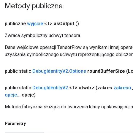
Metody publiczne
publiczne
wyjście
<T>
as
Output
()
Zwraca symboliczny uchwyt tensora.
Dane wejściowe operacji TensorFlow są wynikami innej operac
uzyskania symbolicznego uchwytu reprezentującego obliczen
public static
Debug
Identity
V2
.
Options
round
Buffer
Size
(L
public static
Debug
Identity
V2
<T>
utwórz
(zakres
zakresu
opcje
.
.
.
opcje)
Metoda fabryczna służąca do tworzenia klasy opakowującej 
Parametry