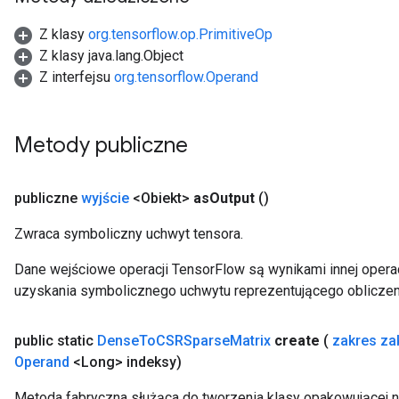
tch
Z klasy
org.tensorflow.op.PrimitiveOp
ch
Z klasy java.lang.Object
Z interfejsu
org.tensorflow.Operand
Metody publiczne
publiczne
wyjście
<Obiekt>
as
Output
()
Zwraca symboliczny uchwyt tensora.
Dane wejściowe operacji TensorFlow są wynikami innej operac
uzyskania symbolicznego uchwytu reprezentującego obliczen
public static
Dense
To
CSRSparse
Matrix
create
(
zakres za
Operand
<Long> indeksy)
Metoda fabryczna służąca do tworzenia klasy opakowującej