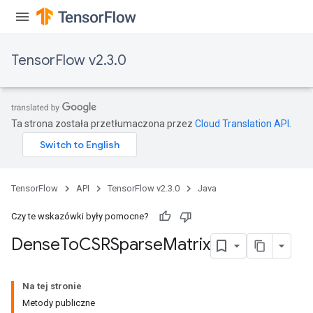
TensorFlow v2.3.0
Ta strona została przetłumaczona przez
Cloud Translation API
.
TensorFlow
API
TensorFlow v2.3.0
Java
Czy te wskazówki były pomocne?
Dense
To
CSRSparse
Matrix
Na tej stronie
Metody publiczne