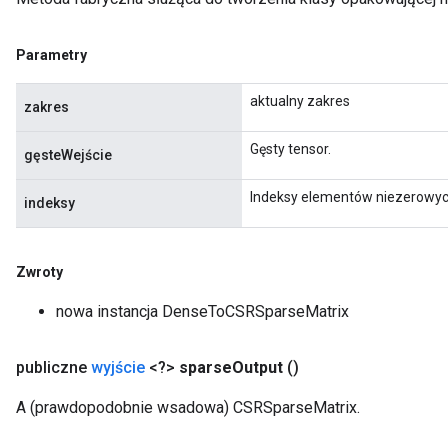
Parametry
aktualny zakres
zakres
Gęsty tensor.
gęsteWejście
Indeksy elementów niezerowyc
indeksy
Zwroty
nowa instancja DenseToCSRSparseMatrix
publiczne
wyjście
<?>
sparse
Output
()
A (prawdopodobnie wsadowa) CSRSparseMatrix.