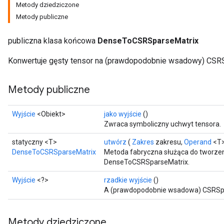
Metody dziedziczone
Metody publiczne
publiczna klasa końcowa
DenseToCSRSparseMatrix
Konwertuje gęsty tensor na (prawdopodobnie wsadowy) CSRS
Metody publiczne
Wyjście
<Obiekt>
jako wyjście
()
Zwraca symboliczny uchwyt tensora.
statyczny <T>
utwórz
(
Zakres
zakresu,
Operand
<T>
DenseToCSRSparseMatrix
Metoda fabryczna służąca do tworzen
DenseToCSRSparseMatrix.
Wyjście
<?>
rzadkie wyjście
()
A (prawdopodobnie wsadowa) CSRSpa
Metody dziedziczone