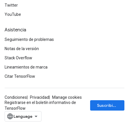
Twitter
YouTube
adAccumDebug
Asistencia
sGradAccumDebug
Seguimiento de problemas
sGradAccumDebug
Notas de la versión
rameters
Stack Overflow
adAccumDebug
Lineamientos de marca
rameters
Citar TensorFlow
rs
rsGradAccumDebug
ameters
Condiciones
Privacidad
Manage cookies
rametersGradAccumDebug
Registrarse en el boletín informativo de
Suscribirse
ers
TensorFlow
tersGradAccumDebug
sGradAccumDebug