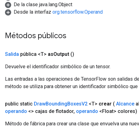
De la clase java.lang.Object
Desde la interfaz
org.tensorflow.Operand
Métodos públicos
Salida
pública <T>
as
Output
()
Devuelve el identificador simbólico de un tensor.
Las entradas a las operaciones de TensorFlow son salidas de
método se utiliza para obtener un identificador simbólico que 
public static
Draw
Bounding
Boxes
V2
<T>
crear
(
Alcance
a
operando
<> cajas de flotador
,
operando
<Float> colores)
Método de fábrica para crear una clase que envuelva una n