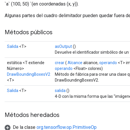
`a` (100, 50) `(en coordenadas (x, y)).
Algunas partes del cuadro delimitador pueden quedar fuera de
Métodos públicos
Salida
<T>
asOutput
()
Devuelve el identificador simbólico de un 
estática <T extiende
crear
(
Alcance
alcance,
operando
<T> i
Número>
operando
<Float> colores)
DrawBoundingBoxesV2
Método de fábrica para crear una clase 
<T>
DrawBoundingBoxesV2.
Salida
<T>
salida
()
4-D con la misma forma que las "imágen
Métodos heredados
De la clase
org.tensorflow.op.PrimitiveOp