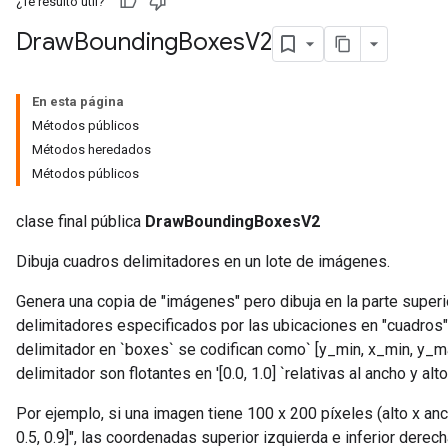
¿Te resultó útil?
Draw
Bounding
Boxes
V2
En esta página
Métodos públicos
Métodos heredados
Métodos públicos
clase final pública
DrawBoundingBoxesV2
Dibuja cuadros delimitadores en un lote de imágenes.
Genera una copia de "imágenes" pero dibuja en la parte super
delimitadores especificados por las ubicaciones en "cuadros
tch
delimitador en `boxes` se codifican como` [y_min, x_min, y_m
delimitador son flotantes en '[0.0, 1.0] `relativas al ancho y a
ch
Por ejemplo, si una imagen tiene 100 x 200 píxeles (alto x anch
0.5, 0.9]", las coordenadas superior izquierda e inferior derech