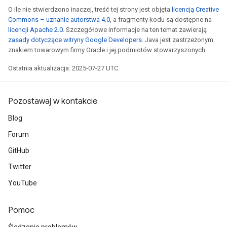
O ile nie stwierdzono inaczej, treść tej strony jest objęta
licencją Creative
sGradAccumDebug
Commons – uznanie autorstwa 4.0
, a fragmenty kodu są dostępne na
escentParameters
licencji Apache 2.0
. Szczegółowe informacje na ten temat zawierają
zasady dotyczące witryny Google Developers
. Java jest zastrzeżonym
DescentParametersGradAccumDebug
znakiem towarowym firmy Oracle i jej podmiotów stowarzyszonych.
Ostatnia aktualizacja: 2025-07-27 UTC.
Pozostawaj w kontakcie
Blog
Forum
GitHub
Twitter
YouTube
Pomoc