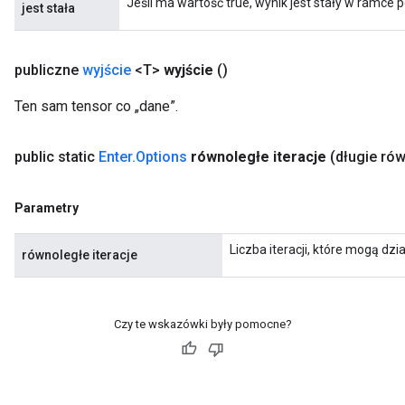
Jeśli ma wartość true, wynik jest stały w ramce 
jest stała
publiczne
wyjście
<T>
wyjście
()
adAccumDebug
Ten sam tensor co „dane”.
sGradAccumDebug
public static
Enter
.
Options
równoległe iteracje
(długie rów
sGradAccumDebug
rameters
Parametry
adAccumDebug
Liczba iteracji, które mogą dzi
równoległe iteracje
rameters
rs
rsGradAccumDebug
Czy te wskazówki były pomocne?
ameters
rametersGradAccumDebug
ers
tersGradAccumDebug