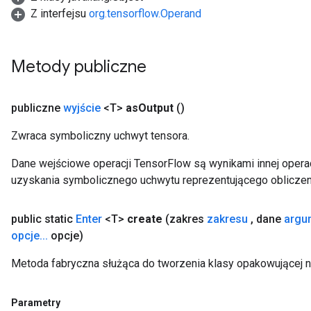
Z interfejsu
org.tensorflow.Operand
Metody publiczne
publiczne
wyjście
<T>
as
Output
()
Zwraca symboliczny uchwyt tensora.
Dane wejściowe operacji TensorFlow są wynikami innej operac
uzyskania symbolicznego uchwytu reprezentującego obliczen
public static
Enter
<T>
create
(zakres
zakresu
,
dane
argu
opcje
.
.
.
opcje)
Metoda fabryczna służąca do tworzenia klasy opakowującej n
Parametry