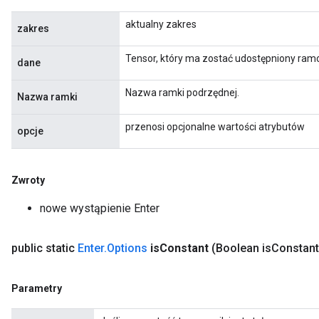
aktualny zakres
zakres
Tensor, który ma zostać udostępniony ram
dane
Nazwa ramki podrzędnej.
Nazwa ramki
przenosi opcjonalne wartości atrybutów
opcje
Zwroty
nowe wystąpienie Enter
public static
Enter
.
Options
is
Constant
(Boolean is
Constant
Parametry