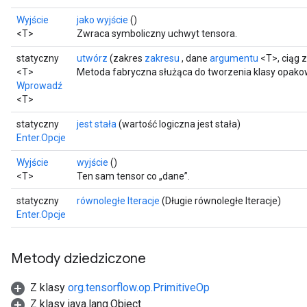
Wyjście
jako wyjście
()
<T>
Zwraca symboliczny uchwyt tensora.
statyczny
utwórz
(zakres
zakresu
, dane
argumentu
<T>, ciąg
<T>
Metoda fabryczna służąca do tworzenia klasy opakow
Wprowadź
<T>
statyczny
jest stała
(wartość logiczna jest stała)
Enter.Opcje
Wyjście
wyjście
()
<T>
Ten sam tensor co „dane”.
statyczny
równoległe Iteracje
(Długie równoległe Iteracje)
Enter.Opcje
Metody dziedziczone
Z klasy
org.tensorflow.op.PrimitiveOp
Z klasy java.lang.Object