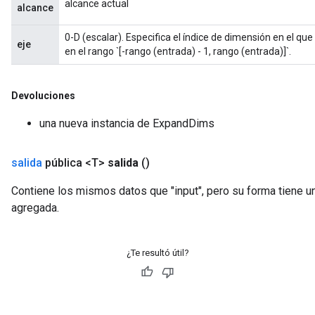
alcance actual
alcance
sGradAccumDebug
0-D (escalar). Especifica el índice de dimensión en el qu
eje
sGradAccumDebug
en el rango `[-rango (entrada) - 1, rango (entrada)]`.
rameters
Devoluciones
adAccumDebug
rameters
una nueva instancia de ExpandDims
rs
rsGradAccumDebug
salida
pública <T>
salida
()
ameters
rametersGradAccumDebug
Contiene los mismos datos que "input", pero su forma tiene u
ers
agregada.
tersGradAccumDebug
sGradAccumDebug
¿Te resultó útil?
escentParameters
DescentParametersGradAccumDebug