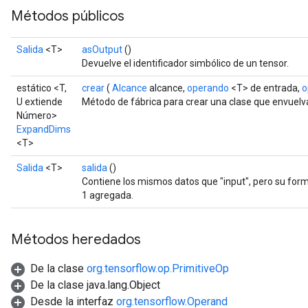
Métodos públicos
Salida
<T>
asOutput
()
Devuelve el identificador simbólico de un tensor.
estático <T,
crear
(
Alcance
alcance,
operando
<T> de entrada,
o
U extiende
Método de fábrica para crear una clase que envuel
Número>
ExpandDims
<T>
Salida
<T>
salida
()
Contiene los mismos datos que "input", pero su for
1 agregada.
Métodos heredados
De la clase
org.tensorflow.op.PrimitiveOp
De la clase java.lang.Object
Desde la interfaz
org.tensorflow.Operand