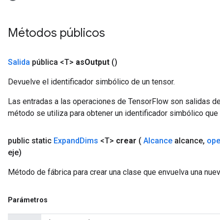
Métodos públicos
Salida
pública <T>
as
Output
()
Devuelve el identificador simbólico de un tensor.
Las entradas a las operaciones de TensorFlow son salidas de
método se utiliza para obtener un identificador simbólico que 
public static
Expand
Dims
<T>
crear
(
Alcance
alcance
,
ope
eje)
Método de fábrica para crear una clase que envuelva una nu
Parámetros
adAccumDebug