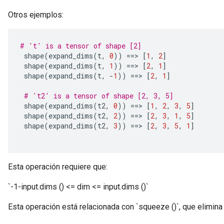
Otros ejemplos:
# 't' is a tensor of shape [2]
 shape
(
expand_dims
(
t
,
0
))
==>
[
1
,
2
]
 shape
(
expand_dims
(
t
,
1
))
==>
[
2
,
1
]
 shape
(
expand_dims
(
t
,
-
1
))
==>
[
2
,
1
]
# 't2' is a tensor of shape [2, 3, 5]
 shape
(
expand_dims
(
t2
,
0
))
==>
[
1
,
2
,
3
,
5
]
 shape
(
expand_dims
(
t2
,
2
))
==>
[
2
,
3
,
1
,
5
]
 shape
(
expand_dims
(
t2
,
3
))
==>
[
2
,
3
,
5
,
1
]
Esta operación requiere que:
`-1-input.dims () <= dim <= input.dims ()`
Esta operación está relacionada con `squeeze ()`, que elimin