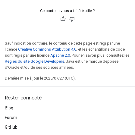
Ce contenu vous a-t-il été utile ?
Sauf indication contraire, le contenu de cette page est régi par une
licence
Creative Commons Attribution 4.0
, et les échantillons de code
adAccumDebug
sont régis par une licence
Apache 2.0
. Pour en savoir plus, consultez les
Règles du site Google Developers
. Java est une marque déposée
sGradAccumDebug
d'Oracle et/ou de ses sociétés affiliées.
Dernière mise à jour le 2025/07/27 (UTC).
sGradAccumDebug
rameters
Rester connecté
adAccumDebug
Blog
rameters
rs
Forum
rsGradAccumDebug
GitHub
ameters