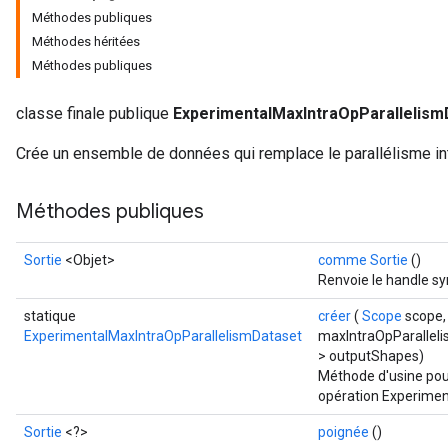
Méthodes publiques
Méthodes héritées
Méthodes publiques
classe finale publique
ExperimentalMaxIntraOpParallelism
Crée un ensemble de données qui remplace le parallélisme in
Méthodes publiques
Sortie
<Objet>
comme Sortie
()
Renvoie le handle sy
statique
créer
(
Scope
scope
ExperimentalMaxIntraOpParallelismDataset
maxIntraOpParalleli
> outputShapes)
Méthode d'usine pou
opération Experimen
Sortie
<?>
poignée
()