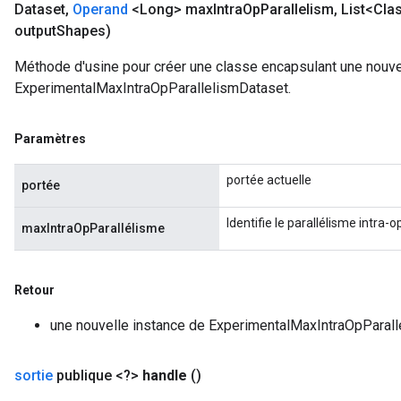
Dataset
,
Operand
<Long> max
Intra
Op
Parallelism
,
List<Cla
output
Shapes)
Méthode d'usine pour créer une classe encapsulant une nouve
ExperimentalMaxIntraOpParallelismDataset.
Paramètres
portée actuelle
portée
Identifie le parallélisme intra-o
maxIntraOpParallélisme
Retour
une nouvelle instance de ExperimentalMaxIntraOpParal
sortie
publique <?>
handle
()