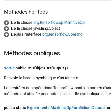
Méthodes héritées
De la classe
org.tensorflow.op.PrimitiveOp
De la classe java.lang.Object
Depuis l'interface
org.tensorflow.Operand
Méthodes publiques
sortie
publique <Objet>
as
Output
()
Renvoie le handle symbolique d'un tenseur.
Les entrées des opérations TensorFlow sont les sorties d'une
méthode est utilisée pour obtenir un handle symbolique qui rep
public static
Experimental
Max
Intra
Op
Parallelism
Dataset
c