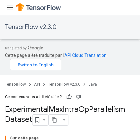
ch
TensorFlow v2.3.0
Cette page a été traduite par l'
API Cloud Translation
.
TensorFlow
API
TensorFlow v2.3.0
Java
Ce contenu vous a-t-il été utile ?
Experimental
Max
Intra
Op
Parallelism
Dataset
Sur cette page