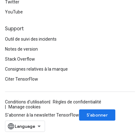
Twitter
rametersGradAccumDebug
ers
YouTube
tersGradAccumDebug
Support
sGradAccumDebug
Outil de suivi des incidents
escentParameters
DescentParametersGradAccumDebug
Notes de version
Stack Overflow
Consignes relatives à la marque
Citer TensorFlow
Conditions d'utilisation
Règles de confidentialité
Manage cookies
S’abonner
S'abonner à la newsletter TensorFlow