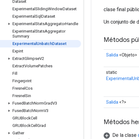
Dataset
clase final públ
Experimental
Sliding
Window
Dataset
Experimental
Sql
Dataset
Un conjunto de 
Experimental
Stats
Aggregator
Handle
Experimental
Stats
Aggregator
Summary
Métodos púb
Experimental
Unbatch
Dataset
Expint
Salida
<Objeto>
Extract
Glimpse
V2
Extract
Volume
Patches
static
Fill
ExperimentalUn
Fingerprint
Fresnel
Cos
Fresnel
Sin
Salida
<?>
Fused
Batch
Norm
Grad
V3
Fused
Batch
Norm
V3
GRUBlock
Cell
Métodos he
GRUBlock
Cell
Grad
Gather
De la clase