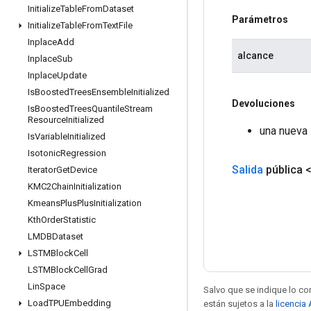
Initialize
Table
From
Dataset
Parámetros
Initialize
Table
From
Text
File
Inplace
Add
alcance
Inplace
Sub
Inplace
Update
Is
Boosted
Trees
Ensemble
Initialized
Devoluciones
Is
Boosted
Trees
Quantile
Stream
Resource
Initialized
una nueva
Is
Variable
Initialized
Isotonic
Regression
Salida
pública 
Iterator
Get
Device
KMC2Chain
Initialization
Kmeans
Plus
Plus
Initialization
Kth
Order
Statistic
LMDBDataset
LSTMBlock
Cell
LSTMBlock
Cell
Grad
Lin
Space
Salvo que se indique lo con
Load
TPUEmbedding
están sujetos a la
licencia