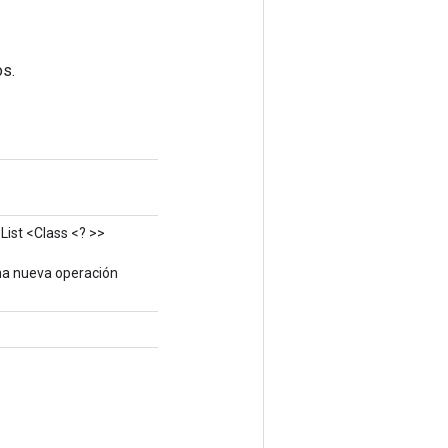
os.
List <Class <? >>
na nueva operación