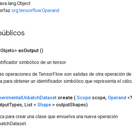
java.lang.Object
terfaz
org.tensorflow.Operand
públicos
<Objeto>
as
Output
()
tificador simbólico de un tensor.
las operaciones de TensorFlow son salidas de otra operación de
a para obtener un identificador simbólico que representa el cálcu
perimental
Unbatch
Dataset
create
(
Scope
scope
,
Operand
<?
utput
Types
,
List <
Shape
> output
Shapes)
ca para crear una clase que envuelva una nueva operación
atchDataset.