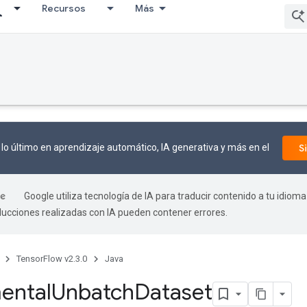
Recursos
Más
lo último en aprendizaje automático, IA generativa y más en el
S
Google utiliza tecnología de IA para traducir contenido a tu idioma
aducciones realizadas con IA pueden contener errores.
TensorFlow v2.3.0
Java
ental
Unbatch
Dataset