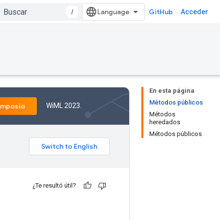
/
GitHub
Acceder
En esta página
Métodos públicos
WiML 2023.
imposio
Métodos
heredados
Métodos públicos
¿Te resultó útil?