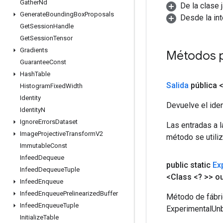
Gather
Nd
De la clase 
Generate
Bounding
Box
Proposals
Desde la in
Get
Session
Handle
Get
Session
Tensor
Gradients
Métodos 
Guarantee
Const
Hash
Table
Salida
pública 
Histogram
Fixed
Width
Identity
Devuelve el iden
Identity
N
Ignore
Errors
Dataset
Las entradas a 
Image
Projective
Transform
V2
método se utiliz
Immutable
Const
Infeed
Dequeue
public static
Ex
Infeed
Dequeue
Tuple
<Class <? >> o
Infeed
Enqueue
Infeed
Enqueue
Prelinearized
Buffer
Método de fábri
Infeed
Enqueue
Tuple
ExperimentalUnb
Initialize
Table