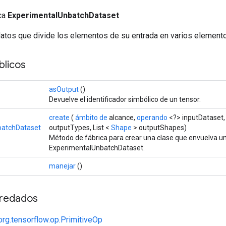
ica
ExperimentalUnbatchDataset
datos que divide los elementos de su entrada en varios element
licos
asOutput
()
Devuelve el identificador simbólico de un tensor.
create
(
ámbito de
alcance,
operando
<?> inputDataset, 
batchDataset
outputTypes, List <
Shape
> outputShapes)
Método de fábrica para crear una clase que envuelva u
ExperimentalUnbatchDataset.
manejar
()
redados
org.tensorflow.op.PrimitiveOp