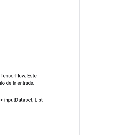
 TensorFlow. Este
lo de la entrada.
> input
Dataset
,
List