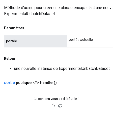
Méthode d'usine pour créer une classe encapsulant une nouve
ExperimentalUnbatchDataset.
Paramètres
portée actuelle
portée
Retour
une nouvelle instance de ExperimentalUnbatchDataset
adAccumDebug
sortie
publique <?>
handle
()
sGradAccumDebug
Ce contenu vous a-t-il été utile ?
sGradAccumDebug
rameters