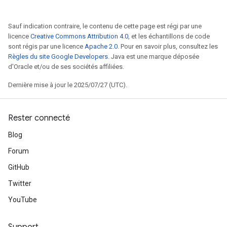
adAccumDebug
Sauf indication contraire, le contenu de cette page est régi par une
rameters
licence
Creative Commons Attribution 4.0
, et les échantillons de code
rs
sont régis par une licence
Apache 2.0
. Pour en savoir plus, consultez les
rsGradAccumDebug
Règles du site Google Developers
. Java est une marque déposée
d'Oracle et/ou de ses sociétés affiliées.
ameters
rametersGradAccumDebug
Dernière mise à jour le 2025/07/27 (UTC).
ers
tersGradAccumDebug
Rester connecté
sGradAccumDebug
Blog
escentParameters
Forum
DescentParametersGradAccumDebug
GitHub
Twitter
YouTube