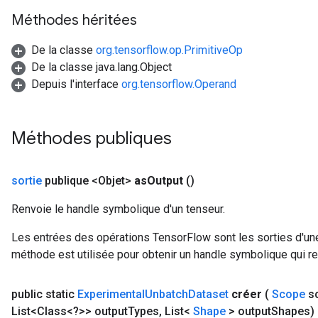
Méthodes héritées
De la classe
org.tensorflow.op.PrimitiveOp
De la classe java.lang.Object
Depuis l'interface
org.tensorflow.Operand
Méthodes publiques
sortie
publique <Objet>
as
Output
()
Renvoie le handle symbolique d'un tenseur.
Les entrées des opérations TensorFlow sont les sorties d'une
méthode est utilisée pour obtenir un handle symbolique qui rep
public static
Experimental
Unbatch
Dataset
créer
(
Scope
s
List<Class<?>> output
Types
,
List<
Shape
> output
Shapes)