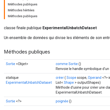
Méthodes publiques
Méthodes héritées
Méthodes publiques
classe finale publique
ExperimentalUnbatchDataset
Un ensemble de données qui divise les éléments de son entr
Méthodes publiques
Sortie
<Objet>
comme Sortie
()
Renvoie le handle symbolique d'un 
statique
créer
(
Scope
scope,
Operand
<?> i
ExperimentalUnbatchDataset
List<
Shape
> outputShapes)
Méthode d'usine pour créer une cl
ExperimentalUnbatchDataset.
Sortie
<?>
poignée
()