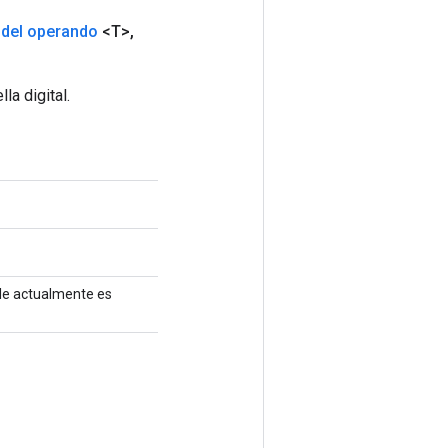
s
del operando
<T>
,
a digital.
ble actualmente es