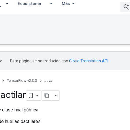
Ecosistema
Más
Esta página se ha traducido con
Cloud Translation API
.
TensorFlow v2.3.0
Java
actilar
 clase final pública
e huellas dactilares.