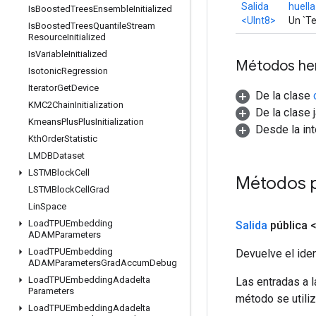
Salida
huella
Is
Boosted
Trees
Ensemble
Initialized
<UInt8>
Un `Te
Is
Boosted
Trees
Quantile
Stream
Resource
Initialized
Is
Variable
Initialized
Métodos he
Isotonic
Regression
Iterator
Get
Device
De la clase
KMC2Chain
Initialization
De la clase 
Kmeans
Plus
Plus
Initialization
Desde la in
Kth
Order
Statistic
LMDBDataset
LSTMBlock
Cell
Métodos 
LSTMBlock
Cell
Grad
Lin
Space
Load
TPUEmbedding
Salida
pública 
ADAMParameters
Load
TPUEmbedding
Devuelve el iden
ADAMParameters
Grad
Accum
Debug
Load
TPUEmbedding
Adadelta
Las entradas a 
Parameters
método se utiliz
Load
TPUEmbedding
Adadelta