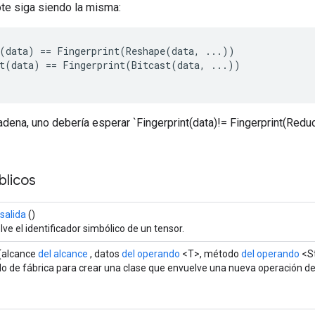
ote siga siendo la misma:
(
data
)
==
Fingerprint
(
Reshape
(
data
,
...))
t
(
data
)
==
Fingerprint
(
Bitcast
(
data
,
...))
dena, uno debería esperar `Fingerprint(data)!= Fingerprint(Redu
licos
salida
()
ve el identificador simbólico de un tensor.
(alcance
del alcance
, datos
del operando
<T>, método
del operando
<St
 de fábrica para crear una clase que envuelve una nueva operación de h