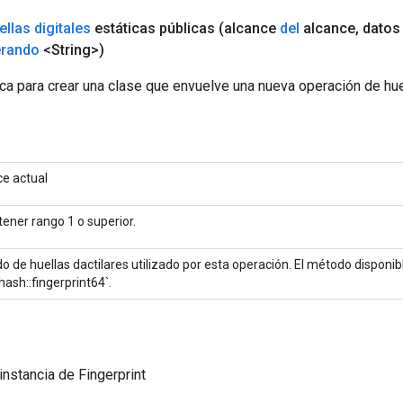
ellas digitales
estáticas públicas
(alcance
del
alcance
,
dato
erando
<String>)
a para crear una clase que envuelve una nueva operación de huell
ce actual
ener rango 1 o superior.
o de huellas dactilares utilizado por esta operación. El método disponi
ash::fingerprint64`.
instancia de Fingerprint