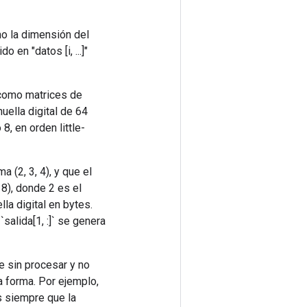
mo la dimensión del
o en "datos [i, ...]"
s como matrices de
ella digital de 64
8, en orden little-
 (2, 3, 4), y que el
 8), donde 2 es el
la digital en bytes.
 `salida[1, :]` se genera
e sin procesar y no
a forma. Por ejemplo,
s siempre que la