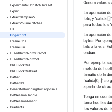
Genera valores d
Experimental
Unbatch
Dataset
Expint
La operación de
Extract
Glimpse
V2
lote, y "salida [i
Extract
Volume
Patches
para todos los "i
Fill
La operación de 
Fingerprint
bytes. Por ejemp
Fresnel
Cos
bits a la vez. E
Fresnel
Sin
endian.
Fused
Batch
Norm
Grad
V3
Fused
Batch
Norm
V3
Por ejemplo, sup
GRUBlock
Cell
método de huella
GRUBlock
Cell
Grad
tamaño de la dim
Gather
`salida[0, :]` se
Gather
Nd
a partir de otros 
Generate
Bounding
Box
Proposals
Get
Session
Handle
Tenga en cuenta
Get
Session
Tensor
toma huellas dac
Gradients
los valores de l