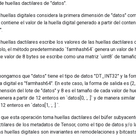
e huellas dactilares de "datos".
 huellas digitales considera la primera dimensión de "datos" co
]" contiene el valor de la huella digital generado a partir del contenid
".
huellas dactilares escribe los valores de las huellas dactilare
lo, el método predeterminado `farmhash64` genera un valor de hu
ste valor de 8 bytes se escribe como una matriz `uint8` de tamaño 
ongamos que "datos" tiene el tipo de datos "DT_INT32" y la forma
 digital es "farmhash64". En este caso, la forma de salida es (2,
ensión del lote de "datos" y 8 es el tamaño de cada valor de huel
 genera a partir de 12 enteros en `datos[0, :, :]` y de manera similar
12 enteros en `datos[1, :, :] `.
 que esta operación toma huellas dactilares del búfer subyacent
tilares de los metadatos de Tensor, como el tipo de datos y/o l
as huellas digitales son invariantes en remodelaciones y bitcast