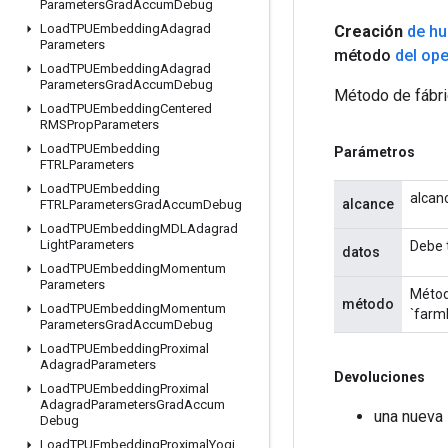
Parameters
Grad
Accum
Debug
Load
TPUEmbedding
Adagrad
Creación
de hu
Parameters
método
del op
Load
TPUEmbedding
Adagrad
Parameters
Grad
Accum
Debug
Método de fábric
Load
TPUEmbedding
Centered
RMSProp
Parameters
Load
TPUEmbedding
Parámetros
FTRLParameters
Load
TPUEmbedding
alcan
alcance
FTRLParameters
Grad
Accum
Debug
Load
TPUEmbedding
MDLAdagrad
Light
Parameters
Debe t
datos
Load
TPUEmbedding
Momentum
Parameters
Métod
método
Load
TPUEmbedding
Momentum
`farmh
Parameters
Grad
Accum
Debug
Load
TPUEmbedding
Proximal
Adagrad
Parameters
Devoluciones
Load
TPUEmbedding
Proximal
Adagrad
Parameters
Grad
Accum
una nueva 
Debug
Load
TPUEmbedding
Proximal
Yogi