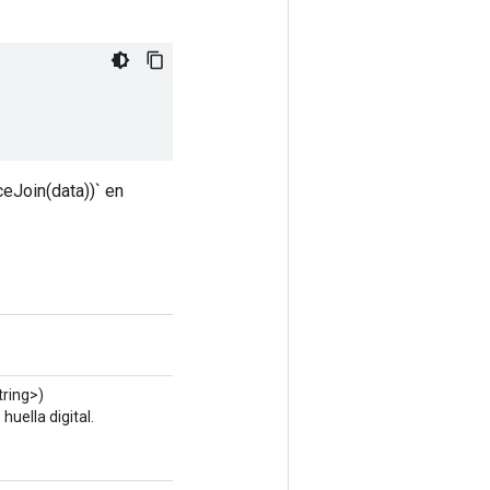
ceJoin(data))` en
ring>)
uella digital.