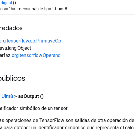
 digital
()
nsor` bidimensional de tipo `tf.uint8`.
redados
org.tensorflow.op.PrimitiveOp
java.lang.Object
terfaz
org.tensorflow.Operand
públicos
<
UInt8
>
as
Output
()
tificador simbólico de un tensor.
las operaciones de TensorFlow son salidas de otra operación de
a para obtener un identificador simbólico que representa el cálcu