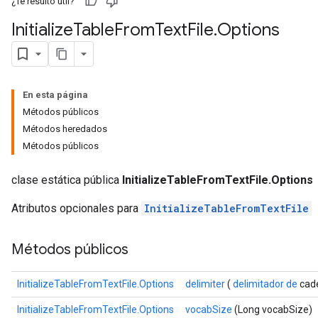
¿Te resultó útil?
Initialize
Table
From
Text
File
.
Options
En esta página
Métodos públicos
Métodos heredados
Métodos públicos
clase estática pública
InitializeTableFromTextFile.Options
Atributos opcionales para
InitializeTableFromTextFile
Métodos públicos
InitializeTableFromTextFile.Options
delimiter
(
delimitador de
cad
adAccumDebug
InitializeTableFromTextFile.Options
vocabSize
(Long vocabSize)