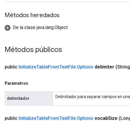
sGradAccumDebug
Métodos heredados
sGradAccumDebug
De la clase java.lang.Object
rameters
adAccumDebug
Métodos públicos
rameters
rs
rsGradAccumDebug
public
Initialize
Table
From
Text
File
.
Options
delimiter
(String
ameters
rametersGradAccumDebug
Parámetros
ers
tersGradAccumDebug
Delimitador para separar campos en una 
delimitador
sGradAccumDebug
escentParameters
public
Initialize
Table
From
Text
File
.
Options
vocab
Size
(Lon
DescentParametersGradAccumDebug