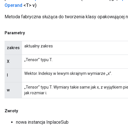
Operand
<T> v)
Metoda fabryczna służąca do tworzenia klasy opakowującej n
Parametry
aktualny zakres
zakres
„Tensor” typu T.
X
Wektor. Indeksy w lewym skrajnym wymiarze „x”.
I
„Tensor” typu T. Wymiary takie same jak x, z wyjątkiem p
w
jak rozmiar i.
Zwroty
nowa instancja InplaceSub