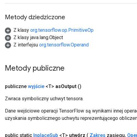
sGradAccumDebug
rameters
Metody dziedziczone
adAccumDebug
Z klasy
org.tensorflow.op.PrimitiveOp
rameters
Z klasy java.lang.Object
rs
Z interfejsu
org.tensorflow.Operand
rsGradAccumDebug
ameters
rametersGradAccumDebug
Metody publiczne
ers
tersGradAccumDebug
publiczne
wyjście
<T>
as
Output
()
sGradAccumDebug
Zwraca symboliczny uchwyt tensora.
escentParameters
DescentParametersGradAccumDebug
Dane wejściowe operacji TensorFlow są wynikami innej operac
uzyskania symbolicznego uchwytu reprezentującego obliczen
public static
Inplace
Sub
<T>
utwórz
(
Zakres
zasięgu
,
Ope