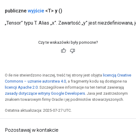
publiczne
wyjście
<T>
y
()
„Tensor” typu T. Alias ​​„x”. Zawartość „y” jest niezdefiniowana, 
Czy te wskazówki były pomocne?
O ile nie stwierdzono inaczej, treść tej strony jest objęta
licencją Creative
Commons – uznanie autorstwa 4.0
, a fragmenty kodu są dostępne na
licencji Apache 2.0
. Szczegółowe informacje na ten temat zawierają
zasady dotyczące witryny Google Developers
. Java jest zastrzeżonym
znakiem towarowym firmy Oracle i jej podmiotów stowarzyszonych.
Ostatnia aktualizacja: 2025-07-27 UTC.
Pozostawaj w kontakcie