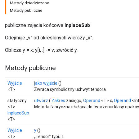
Metody dziedziczone
Metody publiczne
publiczne zajęcia końcowe
InplaceSub
Odejmuje „v” od określonych wierszy „x”.
Oblicza y = x; y[i, :] -= v; zwrócić y.
Metody publiczne
Wyjście
jako wyjście
()
<T>
Zwraca symboliczny uchwyt tensora.
statyczny
utwórz
(
Zakres
zasięgu,
Operand
<T> x,
Operand
<Int
<T>
Metoda fabryczna służąca do tworzenia klasy opakow
InplaceSub
adAccumDebug
<T>
Wyjście
y
()
sGradAccumDebug
<T>
„Tensor” typu T.