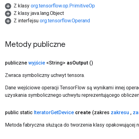
rsGradAccumDebug
Z klasy
org.tensorflow.op.PrimitiveOp
ameters
Z klasy java.lang.Object
rametersGradAccumDebug
Z interfejsu
org.tensorflow.Operand
ers
tersGradAccumDebug
Metody publiczne
sGradAccumDebug
escentParameters
DescentParametersGradAccumDebug
publiczne
wyjście
<String>
as
Output
()
Zwraca symboliczny uchwyt tensora.
Dane wejściowe operacji TensorFlow są wynikami innej operac
uzyskania symbolicznego uchwytu reprezentującego obliczen
public static
Iterator
Get
Device
create
(zakres
zakresu
,
za
Metoda fabryczna służąca do tworzenia klasy opakowującej n