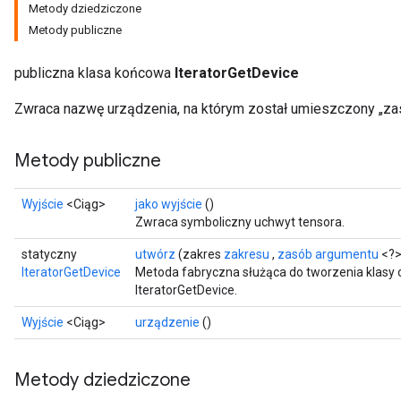
Metody dziedziczone
Metody publiczne
publiczna klasa końcowa
IteratorGetDevice
Zwraca nazwę urządzenia, na którym został umieszczony „za
Metody publiczne
adAccumDebug
Wyjście
<Ciąg>
jako wyjście
()
Zwraca symboliczny uchwyt tensora.
sGradAccumDebug
statyczny
utwórz
(zakres
zakresu
,
zasób argumentu
<?>
IteratorGetDevice
Metoda fabryczna służąca do tworzenia klasy
sGradAccumDebug
IteratorGetDevice.
rameters
Wyjście
<Ciąg>
urządzenie
()
adAccumDebug
rameters
Metody dziedziczone
rs