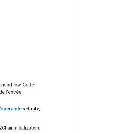
ensorFlow. Cette
e l’entrée.
l'opérande
<Float>
,
hainInitialization.