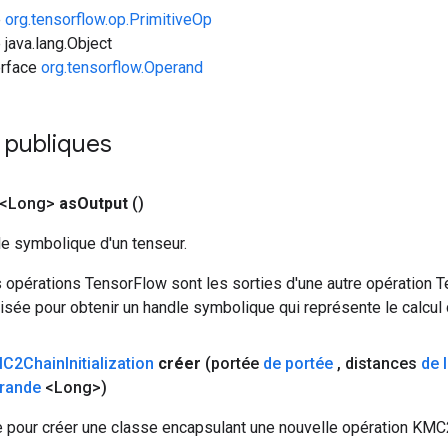
e
org.tensorflow.op.PrimitiveOp
 java.lang.Object
erface
org.tensorflow.Operand
 publiques
 <Long>
as
Output
()
le symbolique d'un tenseur.
 opérations TensorFlow sont les sorties d'une autre opération T
isée pour obtenir un handle symbolique qui représente le calcul d
C2Chain
Initialization
créer
(portée
de portée
,
distances
de 
rande
<Long>)
 pour créer une classe encapsulant une nouvelle opération KMC2C