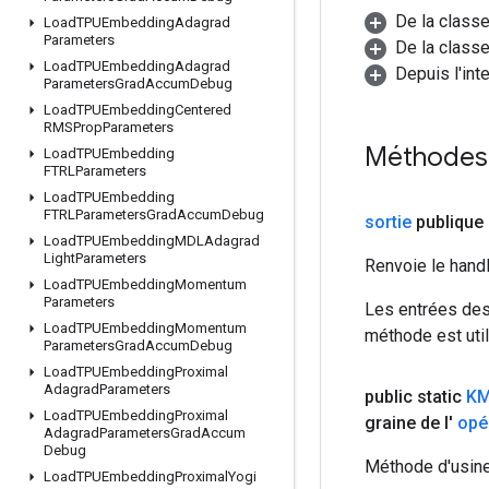
De la class
Load
TPUEmbedding
Adagrad
Parameters
De la classe
Load
TPUEmbedding
Adagrad
Depuis l'int
Parameters
Grad
Accum
Debug
Load
TPUEmbedding
Centered
RMSProp
Parameters
Méthodes
Load
TPUEmbedding
FTRLParameters
Load
TPUEmbedding
FTRLParameters
Grad
Accum
Debug
sortie
publique
Load
TPUEmbedding
MDLAdagrad
Light
Parameters
Renvoie le hand
Load
TPUEmbedding
Momentum
Parameters
Les entrées des
Load
TPUEmbedding
Momentum
méthode est util
Parameters
Grad
Accum
Debug
Load
TPUEmbedding
Proximal
Adagrad
Parameters
public static
KM
Load
TPUEmbedding
Proximal
graine de l'
opé
Adagrad
Parameters
Grad
Accum
Debug
Méthode d'usine
Load
TPUEmbedding
Proximal
Yogi