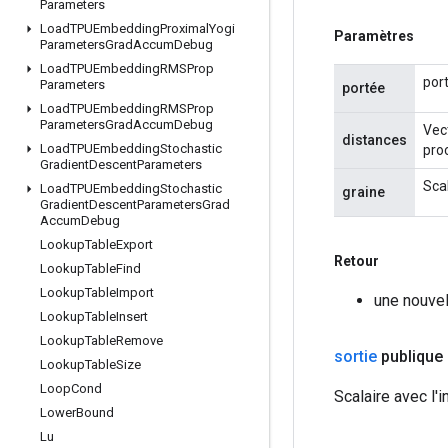
Parameters
Load
TPUEmbedding
Proximal
Yogi
Paramètres
Parameters
Grad
Accum
Debug
Load
TPUEmbedding
RMSProp
por
Parameters
portée
Load
TPUEmbedding
RMSProp
Parameters
Grad
Accum
Debug
Vec
distances
Load
TPUEmbedding
Stochastic
pro
Gradient
Descent
Parameters
Scal
Load
TPUEmbedding
Stochastic
graine
Gradient
Descent
Parameters
Grad
Accum
Debug
Lookup
Table
Export
Retour
Lookup
Table
Find
Lookup
Table
Import
une nouvel
Lookup
Table
Insert
Lookup
Table
Remove
sortie
publique
Lookup
Table
Size
Loop
Cond
Scalaire avec l'i
Lower
Bound
Lu