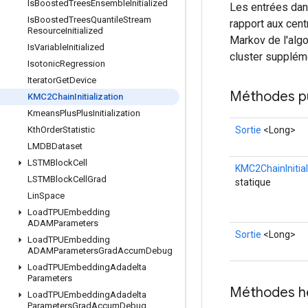
Is
Boosted
Trees
Ensemble
Initialized
Les entrées dan
Is
Boosted
Trees
Quantile
Stream
rapport aux cent
Resource
Initialized
Markov de l'algo
Is
Variable
Initialized
cluster supplém
Isotonic
Regression
Iterator
Get
Device
Méthodes p
KMC2Chain
Initialization
Kmeans
Plus
Plus
Initialization
Sortie
<Long>
Kth
Order
Statistic
LMDBDataset
LSTMBlock
Cell
KMC2ChainInitial
LSTMBlock
Cell
Grad
statique
Lin
Space
Load
TPUEmbedding
ADAMParameters
Sortie
<Long>
Load
TPUEmbedding
ADAMParameters
Grad
Accum
Debug
Load
TPUEmbedding
Adadelta
Parameters
Méthodes h
Load
TPUEmbedding
Adadelta
Parameters
Grad
Accum
Debug