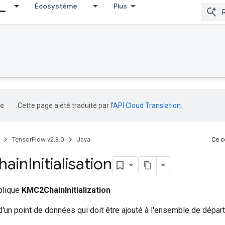
Écosystème
Plus
Cette page a été traduite par l'
API Cloud Translation
.
TensorFlow v2.3.0
Java
Ce co
ain
Initialisation
ublique
KMC2ChainInitialization
d'un point de données qui doit être ajouté à l'ensemble de départ