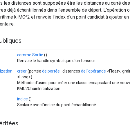
s les distances sont supposées être les distances au carré des
res déjà échantillonnés dans l'ensemble de départ. L'opération c
rithme k-MC^2 et renvoie l'index d'un point candidat à ajouter en
entaire.
ubliques
comme Sortie
()
Renvoie le handle symbolique d'un tenseur.
ization
créer
(portée
de portée
, distances
de l'opérande
<Float>, gra
<Long>)
Méthode d'usine pour créer une classe encapsulant une nouve
KMC2ChainInitialization.
indice
()
Scalaire avec l'indice du point échantillonné.
éritées