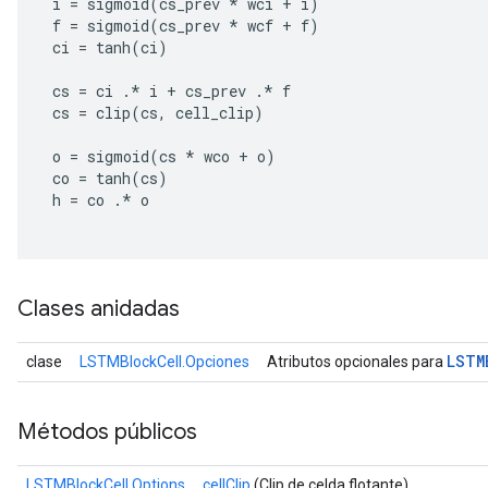
i
=
sigmoid
(
cs_prev
*
wci
+
i
)
tersGradAccumDebug
f
=
sigmoid
(
cs_prev
*
wcf
+
f
)
ci
=
tanh
(
ci
)
sGradAccumDebug
escentParameters
cs
=
ci
.
*
i
+
cs_prev
.
*
f
cs
=
clip
(
cs
,
cell_clip
)
DescentParametersGradAccumDebug
o
=
sigmoid
(
cs
*
wco
+
o
)
co
=
tanh
(
cs
)
h
=
co
.
*
o
Clases anidadas
LSTM
clase
LSTMBlockCell.Opciones
Atributos opcionales para
Métodos públicos
LSTMBlockCell.Options
cellClip
(Clip de celda flotante)