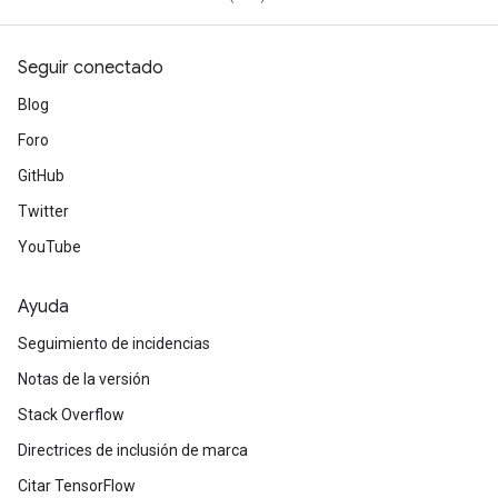
Seguir conectado
Blog
Foro
GitHub
Twitter
YouTube
Ayuda
Seguimiento de incidencias
sGradAccumDebug
Notas de la versión
rs
Stack Overflow
tersGradAccumDebug
rs
Directrices de inclusión de marca
ersGradAccumDebug
Citar TensorFlow
Parameters