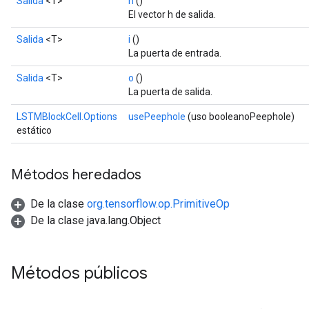
Salida
<T>
h
()
El vector h de salida.
Salida
<T>
i
()
La puerta de entrada.
Salida
<T>
o
()
La puerta de salida.
LSTMBlockCell.Options
usePeephole
(uso booleanoPeephole)
estático
Métodos heredados
De la clase
org.tensorflow.op.PrimitiveOp
De la clase java.lang.Object
Métodos públicos