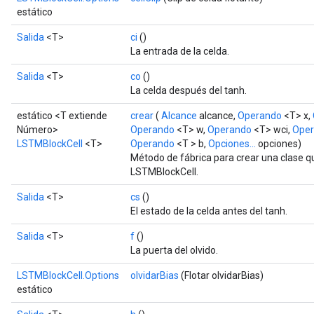
estático
Salida
<T>
ci
()
La entrada de la celda.
Salida
<T>
co
()
La celda después del tanh.
estático <T extiende
crear
(
Alcance
alcance,
Operando
<T> x,
Número>
Operando
<T> w,
Operando
<T> wci,
Ope
LSTMBlockCell
<T>
Operando
<T > b,
Opciones...
opciones)
Método de fábrica para crear una clase 
LSTMBlockCell.
Salida
<T>
cs
()
El estado de la celda antes del tanh.
Salida
<T>
f
()
La puerta del olvido.
LSTMBlockCell.Options
olvidarBias
(Flotar olvidarBias)
estático