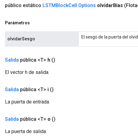
público estático
LSTMBlock
Cell
.
Options
olvidar
Bias
(Flota
Parámetros
El sesgo de la puerta del olvid
olvidarSesgo
Salida
pública <T>
h
()
El vector h de salida.
Salida
pública <T>
i
()
La puerta de entrada.
Salida
pública <T>
o
()
La puerta de salida.