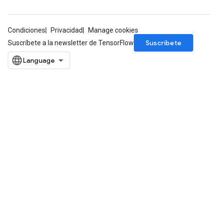
GradAccumDebug
Condiciones
Privacidad
Manage cookies
Parameters
Suscríbete
Suscríbete a la newsletter de TensorFlow
ters
etersGradAccumDebug
arameters
dParametersGradAccumDebug
meters
ametersGradAccumDebug
ers
tersGradAccumDebug
ntDescentParameters
entDescentParametersGradAccumDebug