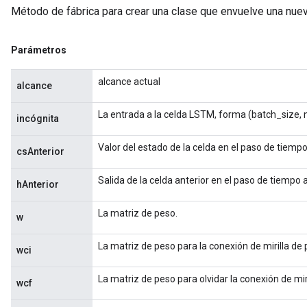
Método de fábrica para crear una clase que envuelve una nu
Parámetros
alcance actual
alcance
e
La entrada a la celda LSTM, forma (batch_size,
incógnita
Valor del estado de la celda en el paso de tiempo
csAnterior
Salida de la celda anterior en el paso de tiempo a
hAnterior
quantize
e
La matriz de peso.
w
dReluAndRequantize
La matriz de peso para la conexión de mirilla de
wci
ndRequantize
La matriz de peso para olvidar la conexión de mir
wcf
Relu