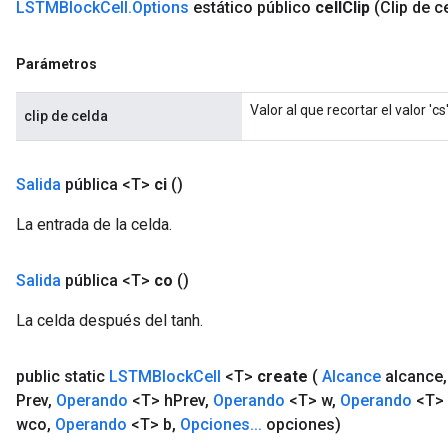
LSTMBlock
Cell
.
Options
estático público
cell
Clip
(Clip de c
Parámetros
Valor al que recortar el valor 'cs'
clip de celda
Salida
pública <T>
ci
()
La entrada de la celda.
Salida
pública <T>
co
()
La celda después del tanh.
public static
LSTMBlock
Cell
<T>
create
(
Alcance
alcance
,
Prev
,
Operando
<T> h
Prev
,
Operando
<T> w
,
Operando
<T> 
wco
,
Operando
<T> b
,
Opciones
.
.
.
opciones)