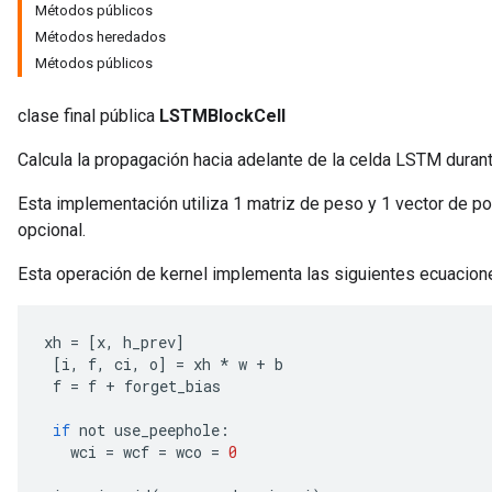
Métodos públicos
Métodos heredados
Métodos públicos
clase final pública
LSTMBlockCell
adAccumDebug
Calcula la propagación hacia adelante de la celda LSTM duran
sGradAccumDebug
Esta implementación utiliza 1 matriz de peso y 1 vector de pol
opcional.
sGradAccumDebug
rameters
Esta operación de kernel implementa las siguientes ecuacio
adAccumDebug
xh
=
[
x
,
h_prev
]
rameters
[
i
,
f
,
ci
,
o
]
=
xh
*
w
+
b
rs
f
=
f
+
forget_bias
rsGradAccumDebug
ameters
if
not
use_peephole
:
rametersGradAccumDebug
wci
=
wcf
=
wco
=
0
ers