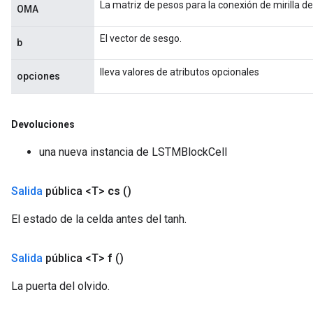
La matriz de pesos para la conexión de mirilla de
OMA
ReluAndRequantize
El vector de sesgo.
b
e
lleva valores de atributos opcionales
opciones
quantize
e
Devoluciones
una nueva instancia de LSTMBlockCell
Salida
pública <T>
cs
()
El estado de la celda antes del tanh.
Salida
pública <T>
f
()
La puerta del olvido.