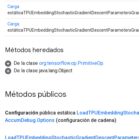
Carga
estáticaTPUEmbeddingStochasticGradientDescentParametersGr
Carga
estáticaTPUEmbeddingStochasticGradientDescentParametersGr
Métodos heredados
De la clase
org.tensorflow.op.PrimitiveOp
De la clase java.lang.Object
Métodos públicos
Configuración
pública estática
Load
TPUEmbedding
Stocha
Accum
Debug
.
Options
(configuración de cadena)
Load
TPUEmbedding
Stochastic
Gradient
Descent
Parameter