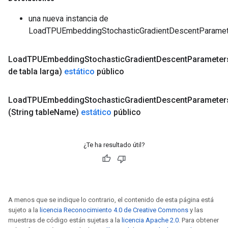
una nueva instancia de
LoadTPUEmbeddingStochasticGradientDescentParame
e
Load
TPUEmbedding
Stochastic
Gradient
Descent
Parameter
de tabla larga)
estático
público
Load
TPUEmbedding
Stochastic
Gradient
Descent
Parameter
quantize
(String table
Name)
estático
público
e
dReluAndRequantize
¿Te ha resultado útil?
ndRequantize
Relu
ReluAndRequantize
A menos que se indique lo contrario, el contenido de esta página está
sujeto a la
licencia Reconocimiento 4.0 de Creative Commons
y las
muestras de código están sujetas a la
licencia Apache 2.0
. Para obtener
e