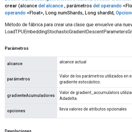
crear
(alcance
del alcance
,
parámetros
del operando
<Flo
operando
<Float>
,
Long num
Shards
,
Long shard
Id
,
Opcion
Método de fábrica para crear una clase que envuelve una nue
LoadTPUEmbeddingStochasticGradientDescentParametersG
Parámetros
alcance actual
alcance
Valor de los parámetros utilizados en 
parámetros
gradiente estocástico.
Valor de gradient_accumulators utiliza
gradienteAcumuladores
Adadelta.
lleva valores de atributos opcionales
opciones
Devoluciones