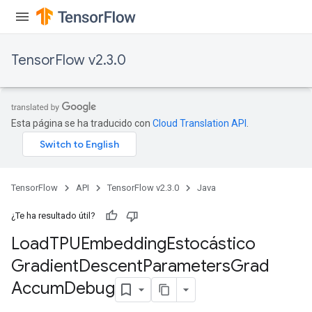
sGradAccumDebug
TensorFlow v2.3.0
sGradAccumDebug
rameters
adAccumDebug
Esta página se ha traducido con
Cloud Translation API
.
rameters
rs
rsGradAccumDebug
ameters
TensorFlow
API
TensorFlow v2.3.0
Java
rametersGradAccumDebug
ers
¿Te ha resultado útil?
tersGradAccumDebug
Load
TPUEmbedding
Estocástico
Gradient
Descent
Parameters
Grad
sGradAccumDebug
escentParameters
Accum
Debug
DescentParametersGradAccumDebug