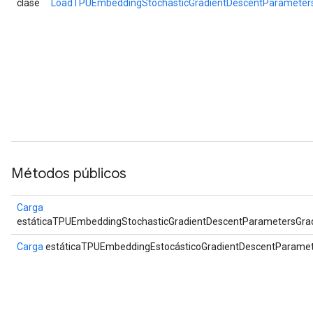
clase
LoadTPUEmbeddingStochasticGradientDescentParameter
Métodos públicos
Carga
estáticaTPUEmbeddingStochasticGradientDescentParametersGr
Carga
estáticaTPUEmbeddingEstocásticoGradientDescentParam