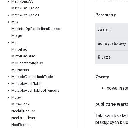
Matrix
Diag
V3
Matrix
Set
Diag
V2
Parametry
Matrix
Set
Diag
V3
Max
Max
Intra
Op
Parallelism
Dataset
zakres
Merge
Min
uchwyt stołowy
Mirror
Pad
Mirror
Pad
Grad
Klucze
Mlir
Passthrough
Op
Mul
No
Nan
Zwroty
Mutable
Dense
Hash
Table
Mutable
Hash
Table
nowa inst
Mutable
Hash
Table
Of
Tensors
Mutex
publiczne
wart
Mutex
Lock
Nccl
All
Reduce
Taki sam kształt
Nccl
Broadcast
brakujących kluc
Nccl
Reduce