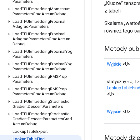
Parameters
„Klucze” tensor
Load
TPUEmbedding
Momentum
z tabeli.
Parameters
Grad
Accum
Debug
Load
TPUEmbedding
Proximal
Skalarna „wartoś
Adagrad
Parameters
również tego sa
Load
TPUEmbedding
Proximal
Adagrad
Parameters
Grad
Accum
Debug
Metody publ
Load
TPUEmbedding
Proximal
Yogi
Parameters
Wyjście
<U>
Load
TPUEmbedding
Proximal
Yogi
Parameters
Grad
Accum
Debug
Load
TPUEmbedding
RMSProp
statyczny <U, T>
Parameters
LookupTableFin
Load
TPUEmbedding
RMSProp
<U>
Parameters
Grad
Accum
Debug
Load
TPUEmbedding
Stochastic
Gradient
Descent
Parameters
Wyjście
<U>
Load
TPUEmbedding
Stochastic
Gradient
Descent
Parameters
Grad
Accum
Debug
Lookup
Table
Export
Metody dzi
Lookup
Table
Find