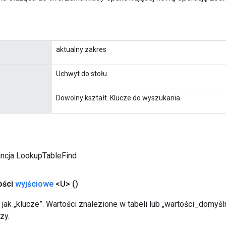
aktualny zakres
Uchwyt do stołu.
Dowolny kształt. Klucze do wyszukania.
ancja LookupTableFind
ości
wyjściowe
<U>
()
 jak „klucze”. Wartości znalezione w tabeli lub „wartości_domyś
zy.