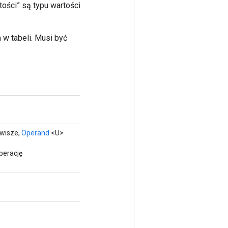
ości” są typu wartości
 w tabeli. Musi być
wisze,
Operand
<U>
perację