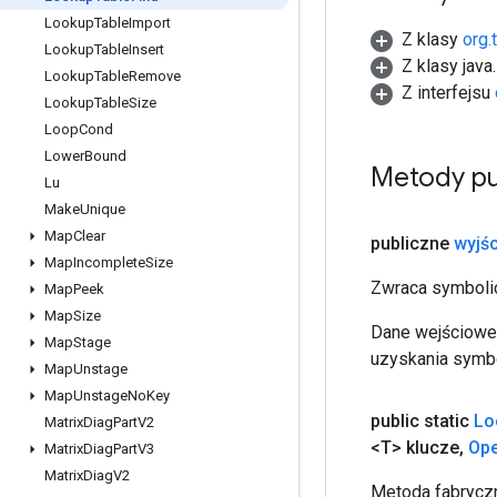
Lookup
Table
Import
Z klasy
org.
Lookup
Table
Insert
Z klasy java
Lookup
Table
Remove
Z interfejsu
Lookup
Table
Size
Loop
Cond
Lower
Bound
Metody pu
Lu
Make
Unique
Map
Clear
publiczne
wyjśc
Map
Incomplete
Size
Zwraca symbolic
Map
Peek
Map
Size
Dane wejściowe 
Map
Stage
uzyskania symbo
Map
Unstage
Map
Unstage
No
Key
public static
Lo
Matrix
Diag
Part
V2
<T> klucze
,
Op
Matrix
Diag
Part
V3
Matrix
Diag
V2
Metoda fabryczn