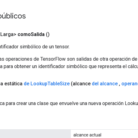
públicos
<Larga>
como
Salida
()
tificador simbólico de un tensor.
las operaciones de TensorFlow son salidas de otra operación de
a para obtener un identificador simbólico que representa el cálcu
ca estática
de Lookup
Table
Size
(alcance
del alcance
,
operan
ca para crear una clase que envuelve una nueva operación Look
alcance actual