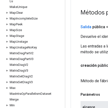
Lu
Make
Unique
Métodos 
Map
Clear
Map
Incomplete
Size
Map
Peek
Salida
pública 
Map
Size
Map
Stage
Devuelve el iden
Map
Unstage
Las entradas a 
Map
Unstage
No
Key
método se utiliz
Matrix
Diag
Part
V2
Matrix
Diag
Part
V3
Matrix
Diag
V2
creación
públi
Matrix
Diag
V3
Matrix
Set
Diag
V2
Método de fábri
Matrix
Set
Diag
V3
Max
Max
Intra
Op
Parallelism
Dataset
Parámetros
Merge
Min
alcance