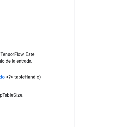
 TensorFlow. Este
lo de la entrada.
do
<?> table
Handle)
upTableSize.