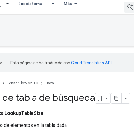
Ecosistema
Más
Esta página se ha traducido con
Cloud Translation API
.
TensorFlow v2.3.0
Java
de tabla de búsqueda
ica
LookupTableSize
o de elementos en la tabla dada.