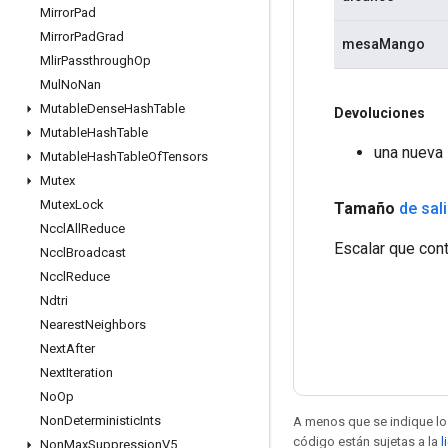
Mirror
Pad
Mirror
Pad
Grad
mesaMango
Mlir
Passthrough
Op
Mul
No
Nan
Mutable
Dense
Hash
Table
Devoluciones
Mutable
Hash
Table
una nueva
Mutable
Hash
Table
Of
Tensors
Mutex
Mutex
Lock
Tamaño
de sal
Nccl
All
Reduce
Escalar que con
Nccl
Broadcast
Nccl
Reduce
Ndtri
Nearest
Neighbors
Next
After
Next
Iteration
No
Op
Non
Deterministic
Ints
A menos que se indique lo 
código están sujetas a la
l
Non
Max
Suppression
V5