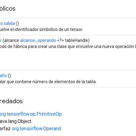
licos
o salida
()
elve el identificador simbólico de un tensor.
r
(alcance
alcance
,
operando
<?> tableHandle)
do de fábrica para crear una clase que envuelve una nueva operación
año
()
lar que contiene número de elementos de la tabla.
redados
org.tensorflow.op.PrimitiveOp
java.lang.Object
terfaz
org.tensorflow.Operand