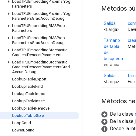
Load
TPUEmbedding
Proximal
Yogi
Parameters
Métodos púb
Load
TPUEmbedding
Proximal
Yogi
Parameters
Grad
Accum
Debug
Salida
com
Load
TPUEmbedding
RMSProp
<Larga>
Devu
Parameters
Load
TPUEmbedding
RMSProp
Tamaño
crea
Parameters
Grad
Accum
Debug
de tabla
Méto
Load
TPUEmbedding
Stochastic
de
Gradient
Descent
Parameters
búsqueda
Load
TPUEmbedding
Stochastic
estática
Gradient
Descent
Parameters
Grad
Accum
Debug
Salida
tam
Lookup
Table
Export
<Larga>
Esca
Lookup
Table
Find
Lookup
Table
Import
Métodos he
Lookup
Table
Insert
Lookup
Table
Remove
De la clase
Lookup
Table
Size
De la clase 
Loop
Cond
Desde la in
Lower
Bound