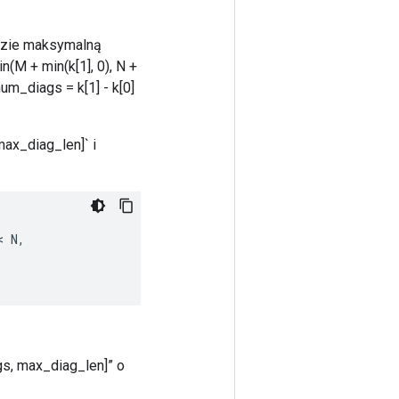
będzie maksymalną
(M + min(k[1], 0), N +
um_diags = k[1] - k[0]
 max_diag_len]` i
< 
N
,
ags, max_diag_len]” o