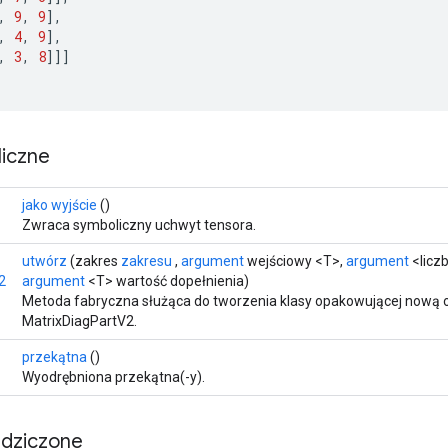
,
9
,
9
]
,
,
4
,
9
]
,
,
3
,
8
]]]
iczne
jako wyjście
()
Zwraca symboliczny uchwyt tensora.
utwórz
(zakres
zakresu
,
argument
wejściowy <T>,
argument
<liczb
2
argument
<T> wartość dopełnienia)
Metoda fabryczna służąca do tworzenia klasy opakowującej nową 
MatrixDiagPartV2.
przekątna
()
Wyodrębniona przekątna(-y).
edziczone