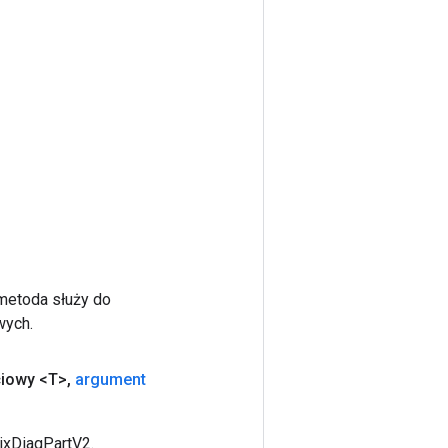
 metoda służy do
wych.
iowy <T>
,
argument
ixDiagPartV2.