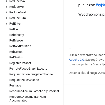
Reduce
Max
publiczne
Wyjś
Reduce
Min
Reduce
Prod
Wyodrębniona pr
Reduce
Sum
Ref
Enter
Ref
Exit
Ref
Identity
Ref
Merge
Ref
Next
Iteration
Ref
Select
O ile nie stwierdzono inacze
Ref
Switch
Apache 2.0
. Szczegółowe 
Register
Dataset
towarowym firmy Oracle i 
Remote
Fused
Graph
Execute
Ostatnia aktualizacja: 202
Requantization
Range
Per
Channel
Requantize
Per
Channel
Reshape
Resource
Accumulator
Apply
Gradient
Pozostawaj w kontakcie
Resource
Accumulator
Num
Accumulated
Blog