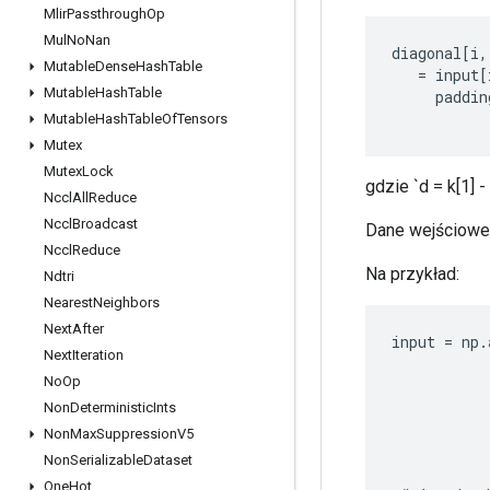
Mlir
Passthrough
Op
Mul
No
Nan
diagonal
[
i
,
Mutable
Dense
Hash
Table
=
input
[
Mutable
Hash
Table
paddin
Mutable
Hash
Table
Of
Tensors
Mutex
Mutex
Lock
gdzie `d = k[1] - 
Nccl
All
Reduce
Nccl
Broadcast
Dane wejściowe 
Nccl
Reduce
Na przykład:
Ndtri
Nearest
Neighbors
Next
After
input
=
np
.
Next
Iteration
No
Op
Non
Deterministic
Ints
Non
Max
Suppression
V5
Non
Serializable
Dataset
One
Hot