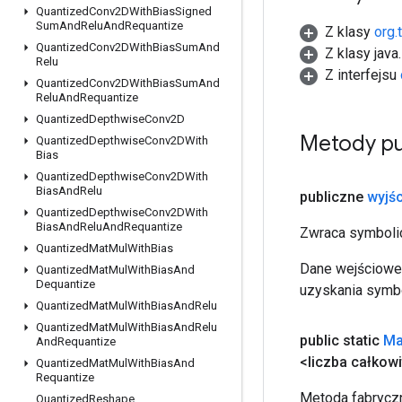
Quantized
Conv2DWith
Bias
Signed
Sum
And
Relu
And
Requantize
Z klasy
org.
Quantized
Conv2DWith
Bias
Sum
And
Z klasy java
Relu
Z interfejsu
Quantized
Conv2DWith
Bias
Sum
And
Relu
And
Requantize
Quantized
Depthwise
Conv2D
Metody pu
Quantized
Depthwise
Conv2DWith
Bias
Quantized
Depthwise
Conv2DWith
Bias
And
Relu
publiczne
wyjśc
Quantized
Depthwise
Conv2DWith
Bias
And
Relu
And
Requantize
Zwraca symbolic
Quantized
Mat
Mul
With
Bias
Dane wejściowe 
Quantized
Mat
Mul
With
Bias
And
Dequantize
uzyskania symbo
Quantized
Mat
Mul
With
Bias
And
Relu
Quantized
Mat
Mul
With
Bias
And
Relu
public static
Ma
And
Requantize
<liczba całkowi
Quantized
Mat
Mul
With
Bias
And
Requantize
Metoda fabryczn
Quantized
Reshape