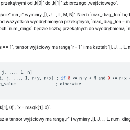
 przekątnymi od „k[0]” do „k[1]” zbiorczego „wejściowego”.
ście” ma „r” wymiary „[I, J, ..., L, M, N]”. Niech `max_diag_len` 
ód wszystkich wyodrębnionych przekątnych, `max_diag_len = min
Niech `num_diags` będzie liczbą przekątnych do wyodrębnienia, `n
== 1`, tensor wyjściowy ma rangę `r - 1` i ma kształt `[I, J, ..., L,
j
,
...,
l
,
n
]
i
,
j
,
...,
l
,
n
+
y
,
n
+
x
]
;
if
0
<
=
n
+
y
 < 
M
and
0
<
=
n
+
x
 
g_value
;
otherwise
.
1], 0)`, `x = max(k[1], 0)`.
ie tensor wyjściowy ma rangę „r” i wymiary „[I, J, ..., L, num_di