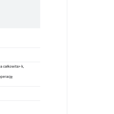
a całkowita> k,
operację