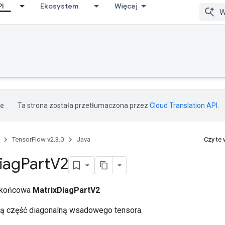
PI
Ekosystem
Więcej
Ta strona została przetłumaczona przez
Cloud Translation API
.
TensorFlow v2.3.0
Java
Czy te
iag
Part
V2
a końcowa
MatrixDiagPartV2
 część diagonalną wsadowego tensora.