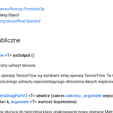
tensorflow.op.PrimitiveOp
.lang.Object
org.tensorflow.Operand
bliczne
ie
<T>
as
Output
()
zny uchwyt tensora.
operacji TensorFlow są wynikami innej operacji TensorFlow. Ta
licznego uchwytu reprezentującego obliczenia danych wejścio
trix
Diag
Part
V2
<T>
utwórz
(zakres
zakresu
,
argument
wejśc
ta> k
,
argument
<T> wartość dopełnienia)
a służąca do tworzenia klasy opakowującej nową operację Matr