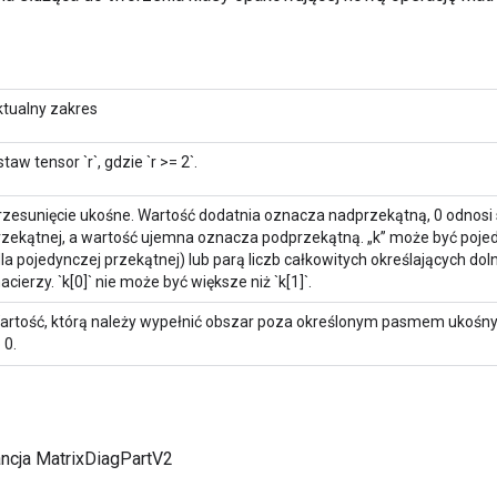
ktualny zakres
taw tensor `r`, gdzie `r >= 2`.
rzesunięcie ukośne. Wartość dodatnia oznacza nadprzekątną, 0 odnosi 
rzekątnej, a wartość ujemna oznacza podprzekątną. „k” może być pojed
dla pojedynczej przekątnej) lub parą liczb całkowitych określających do
cierzy. `k[0]` nie może być większe niż `k[1]`.
artość, którą należy wypełnić obszar poza określonym pasmem ukośn
 0.
ancja MatrixDiagPartV2