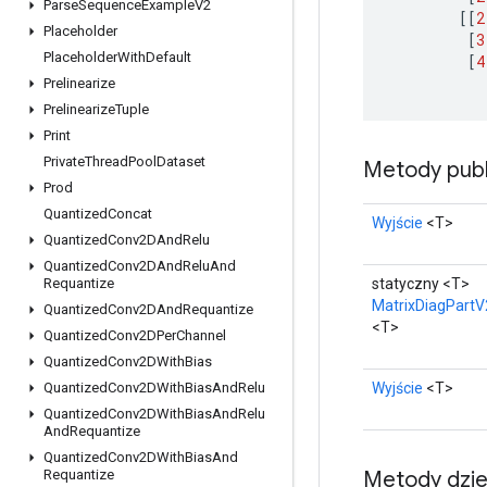
Parse
Sequence
Example
V2
[[
2
Placeholder
[
3
Placeholder
With
Default
[
4
Prelinearize
Prelinearize
Tuple
Print
Private
Thread
Pool
Dataset
Metody publ
Prod
Quantized
Concat
Wyjście
<T>
Quantized
Conv2DAnd
Relu
Quantized
Conv2DAnd
Relu
And
statyczny <T>
Requantize
MatrixDiagPartV
Quantized
Conv2DAnd
Requantize
<T>
Quantized
Conv2DPer
Channel
Quantized
Conv2DWith
Bias
Wyjście
<T>
Quantized
Conv2DWith
Bias
And
Relu
Quantized
Conv2DWith
Bias
And
Relu
And
Requantize
Quantized
Conv2DWith
Bias
And
Metody dzi
Requantize