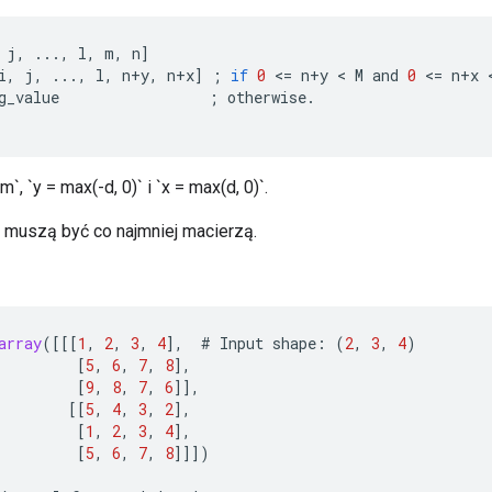
j
,
...,
l
,
m
,
n
]
i
,
j
,
...,
l
,
n
+
y
,
n
+
x
]
;
if
0
<
=
n
+
y
 < 
M
and
0
<
=
n
+
x
 
g_value
;
otherwise
.
m`, `y = max(-d, 0)` i `x = max(d, 0)`.
muszą być co najmniej macierzą.
array
(
[[[
1
,
2
,
3
,
4
]
,
#
Input
shape
:
(
2
,
3
,
4
)
[
5
,
6
,
7
,
8
]
,
[
9
,
8
,
7
,
6
]]
,
[[
5
,
4
,
3
,
2
]
,
[
1
,
2
,
3
,
4
]
,
[
5
,
6
,
7
,
8
]]]
)