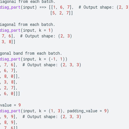
iagonal
from
each
batch
.
diag_part
(
input
)
==
>
[[
1
,
6
,
7
]
,
#
Output
shape
:
(
2
,
3
[
5
,
2
,
7
]]
iagonal
from
each
batch
.
diag_part
(
input
,
k
=
1
)
7
,
6
]
,
#
Output
shape
:
(
2
,
3
)
3
,
8
]]
gonal
band
from
each
batch
.
diag_part
(
input
,
k
=
(
-
1
,
1
))
,
7
,
6
]
,
#
Output
shape
:
(
2
,
3
,
3
)
,
6
,
7
]
,
,
8
,
0
]]
,
,
3
,
8
]
,
,
2
,
7
]
,
,
6
,
0
]]]
value
=
9
diag_part
(
input
,
k
=
(
1
,
3
),
padding_value
=
9
)
,
9
,
9
]
,
#
Output
shape
:
(
2
,
3
,
3
)
,
8
,
9
]
,
,
7
,
6
]]
,