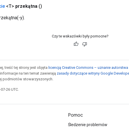
cie
<T>
przekątna
()
zekątna(-y).
Czy te wskazówki były pomocne?
j, treść tej strony jest objęta
licencją Creative Commons – uznanie autorstwa 
informacje na ten temat zawierają
zasady dotyczące witryny Google Develop
jej podmiotów stowarzyszonych.
5-07-26 UTC.
Pomoc
Śledzenie problemów