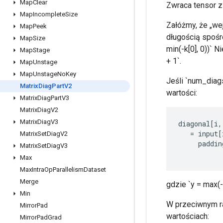
Map
Clear
Zwraca tensor z
Map
Incomplete
Size
Załóżmy, że „wej
Map
Peek
długością spośr
Map
Size
min(-k[0], 0))` 
Map
Stage
+ 1`.
Map
Unstage
Map
Unstage
No
Key
Jeśli `num_diags 
Matrix
Diag
Part
V2
wartości:
Matrix
Diag
Part
V3
Matrix
Diag
V2
Matrix
Diag
V3
diagonal
[
i
,
=
input
[
Matrix
Set
Diag
V2
paddin
Matrix
Set
Diag
V3
Max
Max
Intra
Op
Parallelism
Dataset
Merge
gdzie `y = max(-k[
Min
W przeciwnym raz
Mirror
Pad
wartościach:
Mirror
Pad
Grad