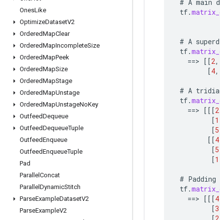
#
A
main
d
Ones
Like
tf
.
matrix_
Optimize
Dataset
V2
Ordered
Map
Clear
#
A
superd
Ordered
Map
Incomplete
Size
tf
.
matrix_
Ordered
Map
Peek
==
>
[[
2
,
Ordered
Map
Size
[
4
,
Ordered
Map
Stage
#
A
tridia
Ordered
Map
Unstage
tf
.
matrix_
Ordered
Map
Unstage
No
Key
==
>
[[[
2
Outfeed
Dequeue
[
1
Outfeed
Dequeue
Tuple
[
5
[[
4
Outfeed
Enqueue
[
5
Outfeed
Enqueue
Tuple
[
1
Pad
Parallel
Concat
#
Padding
Parallel
Dynamic
Stitch
tf
.
matrix_
==
>
[[[
4
Parse
Example
Dataset
V2
[
3
Parse
Example
V2
[
2