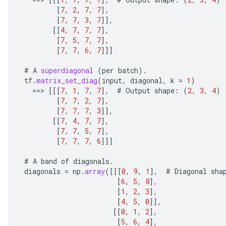
[
7
,
2
,
7
,
7
]
,
[
7
,
7
,
3
,
7
]]
,
[[
4
,
7
,
7
,
7
]
,
[
7
,
5
,
7
,
7
]
,
quantize
[
7
,
7
,
6
,
7
]]]
e
#
A
superdiagonal
(
per
batch
).
dReluAndRequantize
tf
.
matrix_set_diag
(
input
,
diagonal
,
k
=
1
)
==
>
[[[
7
,
1
,
7
,
7
]
,
#
Output
shape
:
(
2
,
3
,
4
)
ndRequantize
[
7
,
7
,
2
,
7
]
,
[
7
,
7
,
7
,
3
]]
,
[[
7
,
4
,
7
,
7
]
,
[
7
,
7
,
5
,
7
]
,
Relu
[
7
,
7
,
7
,
6
]]]
ReluAndRequantize
#
A
band
of
diagonals
.
e
diagonals
=
np
.
array
(
[[[
0
,
9
,
1
]
,
#
Diagonal
sha
[
6
,
5
,
8
]
,
[
1
,
2
,
3
]
,
quantize
[
4
,
5
,
0
]]
,
e
[[
0
,
1
,
2
]
,
[
5
,
6
,
4
]
,