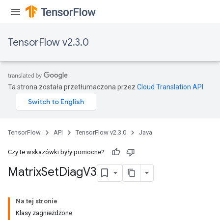
TensorFlow v2.3.0
Ta strona została przetłumaczona przez
Cloud Translation API
.
TensorFlow
API
TensorFlow v2.3.0
Java
Czy te wskazówki były pomocne?
Matrix
Set
Diag
V3
Na tej stronie
Klasy zagnieżdżone