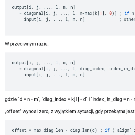
output
[
i
,
j
,
...,
l
,
m
,
n
]
=
diagonal
[
i
,
j
,
...,
l
,
n
-
max
(
k
[
1
]
,
0
)
]
;
if
n
input
[
i
,
j
,
...,
l
,
m
,
n
]
;
othe
W przeciwnym razie,
output
[
i
,
j
,
...,
l
,
m
,
n
]
=
diagonal
[
i
,
j
,
...,
l
,
diag_index
,
index_in_d
input
[
i
,
j
,
...,
l
,
m
,
n
]
gdzie `d = n - m`, `diag_index = k[1] - d` i `index_in_diag = n - 
„offset” wynosi zero, z wyjątkiem sytuacji, gdy przekątna jes
offset
=
max_diag_len
-
diag_len
(
d
)
;
if
(
`
align
`