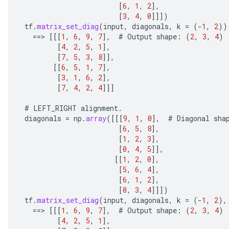
[
6
,
1
,
2
]
,
[
3
,
4
,
0
]]]
)
tf
.
matrix_set_diag
(
input
,
diagonals
,
k
=
(
-
1
,
2
))
==
>
[[[
1
,
6
,
9
,
7
]
,
#
Output
shape
:
(
2
,
3
,
4
)
[
4
,
2
,
5
,
1
]
,
[
7
,
5
,
3
,
8
]]
,
[[
6
,
5
,
1
,
7
]
,
[
3
,
1
,
6
,
2
]
,
[
7
,
4
,
2
,
4
]]]
#
LEFT_RIGHT
alignment
.
diagonals
=
np
.
array
(
[[[
9
,
1
,
0
]
,
#
Diagonal
sha
[
6
,
5
,
8
]
,
[
1
,
2
,
3
]
,
[
0
,
4
,
5
]]
,
[[
1
,
2
,
0
]
,
[
5
,
6
,
4
]
,
[
6
,
1
,
2
]
,
[
0
,
3
,
4
]]]
)
tf
.
matrix_set_diag
(
input
,
diagonals
,
k
=
(
-
1
,
2
),
==
>
[[[
1
,
6
,
9
,
7
]
,
#
Output
shape
:
(
2
,
3
,
4
)
[
4
,
2
,
5
,
1
]
,