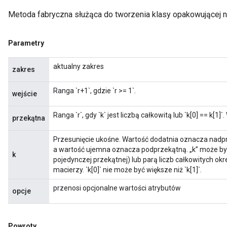
meters
Metoda fabryczna służąca do tworzenia klasy opakowującej 
ametersGradAccumDebug
ers
tersGradAccumDebug
Parametry
ntDescentParameters
entDescentParametersGradAccumDebug
aktualny zakres
zakres
Ranga `r+1`, gdzie `r >= 1`.
wejście
Ranga `r`, gdy `k` jest liczbą całkowitą lub `k[0] == k[1]
przekątna
Przesunięcie ukośne. Wartość dodatnia oznacza nadprz
a wartość ujemna oznacza podprzekątną. „k” może być
k
pojedynczej przekątnej) lub parą liczb całkowitych okr
macierzy. `k[0]` nie może być większe niż `k[1]`.
przenosi opcjonalne wartości atrybutów
opcje
Powroty