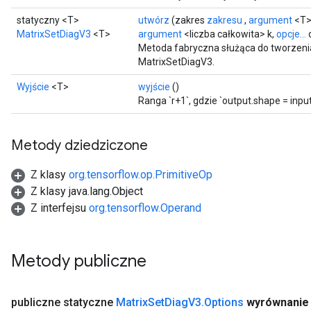
statyczny <T>
utwórz
(zakres
zakresu
,
argument
<T>
MatrixSetDiagV3
<T>
argument
<liczba całkowita> k,
opcje...
o
Metoda fabryczna służąca do tworzeni
MatrixSetDiagV3.
Wyjście
<T>
wyjście
()
Ranga `r+1`, gdzie `output.shape = inpu
Metody dziedziczone
Z klasy
org.tensorflow.op.PrimitiveOp
Z klasy java.lang.Object
Z interfejsu
org.tensorflow.Operand
Metody publiczne
publiczne statyczne
Matrix
Set
Diag
V3
.
Options
wyrównanie