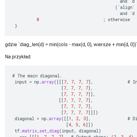
and
`
d
(
`
align
`
and
`
d
0
;
otherwise
}
gdzie `diag_len(d) = min(cols - max(d, 0), wiersze + min(d, 0))`
Na przykład:
#
The
main
diagonal
.
input
=
np
.
array
(
[[[
7
,
7
,
7
,
7
]
,
#
I
[
7
,
7
,
7
,
7
]
,
[
7
,
7
,
7
,
7
]]
,
[[
7
,
7
,
7
,
7
]
,
[
7
,
7
,
7
,
7
]
,
[
7
,
7
,
7
,
7
]]]
)
diagonal
=
np
.
array
(
[[
1
,
2
,
3
]
,
#
D
[
4
,
5
,
6
]]
)
e
tf
.
matrix_set_diag
(
input
,
diagonal
)
==
>
[[[
1
,
7
,
7
,
7
]
,
#
Output
shape
:
(
2
,
3
,
4
)