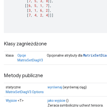
[
7
,
5
,
3
,
8
]]
,
[[
6
,
5
,
1
,
7
]
,
[
3
,
1
,
6
,
2
]
,
[
7
,
4
,
2
,
4
]]]
Klasy zagnieżdżone
Matrix
Set
Dia
klasa
Opcje
Opcjonalne atrybuty dla
MatrixSetDiagV3
Metody publiczne
statyczne
wyrównaj
(wyrównaj ciąg)
MatrixSetDiagV3.Options
Wyjście
<T>
jako wyjście
()
Zwraca symboliczny uchwyt tensora.