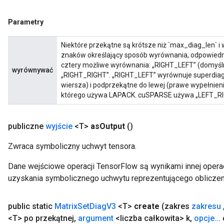
Parametry
Niektóre przekątne są krótsze niż `max_diag_len` i 
znaków określający sposób wyrównania, odpowiednio
cztery możliwe wyrównania: „RIGHT_LEFT” (domyśln
wyrównywać
sGradAccumDebug
„RIGHT_RIGHT”. „RIGHT_LEFT” wyrównuje superdiag
rs
wiersza) i podprzekątne do lewej (prawe wypełnien
którego używa LAPACK. cuSPARSE używa „LEFT_RI
tersGradAccumDebug
rs
ersGradAccumDebug
publiczne
wyjście
<T>
as
Output
()
Parameters
Zwraca symboliczny uchwyt tensora.
GradAccumDebug
Dane wejściowe operacji TensorFlow są wynikami innej operac
Parameters
uzyskania symbolicznego uchwytu reprezentującego obliczen
ters
etersGradAccumDebug
arameters
public static
Matrix
Set
Diag
V3
<T>
create
(zakres
zakresu
dParametersGradAccumDebug
<T> po przekątnej
,
argument
<liczba całkowita> k
,
opcje
.
.
.