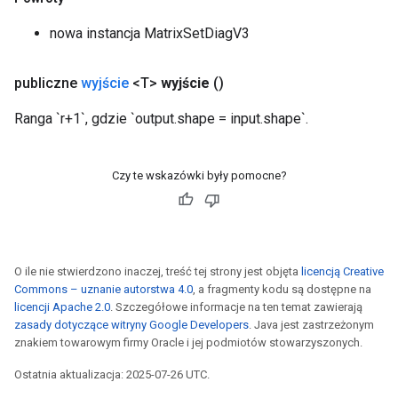
nowa instancja MatrixSetDiagV3
publiczne
wyjście
<T>
wyjście
()
Ranga `r+1`, gdzie `output.shape = input.shape`.
Czy te wskazówki były pomocne?
O ile nie stwierdzono inaczej, treść tej strony jest objęta
licencją Creative
Commons – uznanie autorstwa 4.0
, a fragmenty kodu są dostępne na
licencji Apache 2.0
. Szczegółowe informacje na ten temat zawierają
zasady dotyczące witryny Google Developers
. Java jest zastrzeżonym
znakiem towarowym firmy Oracle i jej podmiotów stowarzyszonych.
Ostatnia aktualizacja: 2025-07-26 UTC.