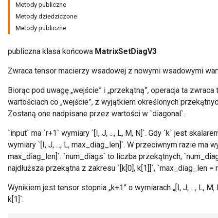
Metody publiczne
Metody dziedziczone
Metody publiczne
publiczna klasa końcowa
MatrixSetDiagV3
Zwraca tensor macierzy wsadowej z nowymi wsadowymi wart
Biorąc pod uwagę „wejście” i „przekątną”, operacja ta zwraca
wartościach co „wejście”, z wyjątkiem określonych przekątny
Zostaną one nadpisane przez wartości w `diagonal`.
`input` ma `r+1` wymiary `[I, J, ..., L, M, N]`. Gdy `k` jest skalare
wymiary `[I, J, ..., L, max_diag_len]`. W przeciwnym razie ma wymi
max_diag_len]`. `num_diags` to liczba przekątnych, `num_diags 
najdłuższa przekątna z zakresu `[k[0], k[1]]`, `max_diag_len = mi
Wynikiem jest tensor stopnia „k+1” o wymiarach „[I, J, ..., L, M, 
k[1]`: