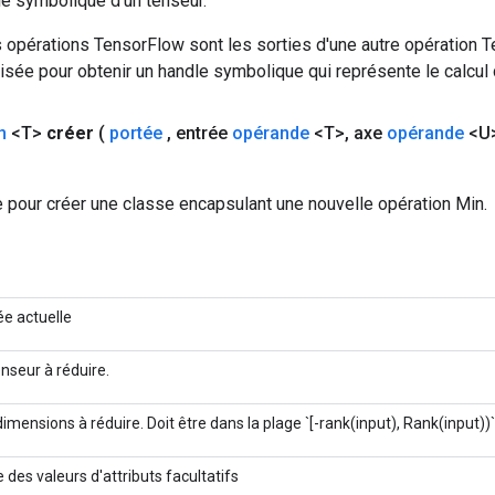
le symbolique d'un tenseur.
 opérations TensorFlow sont les sorties d'une autre opération T
isée pour obtenir un handle symbolique qui représente le calcul d
n
<T>
créer
(
portée
,
entrée
opérande
<T>
,
axe
opérande
<U
 pour créer une classe encapsulant une nouvelle opération Min.
ée actuelle
enseur à réduire.
dimensions à réduire. Doit être dans la plage `[-rank(input), Rank(input))`
 des valeurs d'attributs facultatifs