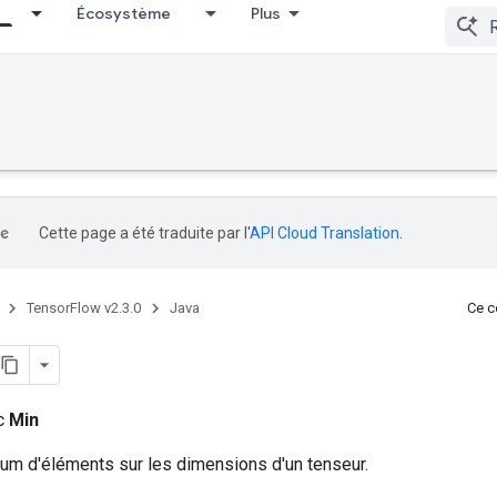
Écosystème
Plus
Cette page a été traduite par l'
API Cloud Translation
.
TensorFlow v2.3.0
Java
Ce co
ic
Min
mum d'éléments sur les dimensions d'un tenseur.