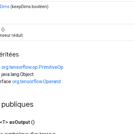
pDims
(keepDims booléen)
r
()
nseur réduit.
éritées
e
org.tensorflow.op.PrimitiveOp
 java.lang.Object
erface
org.tensorflow.Operand
 publiques
 <T>
as
Output
()