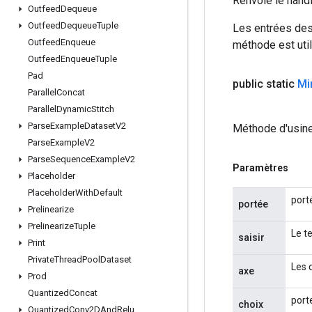
Renvoie le hand
Outfeed
Dequeue
Outfeed
Dequeue
Tuple
Les entrées des
Outfeed
Enqueue
méthode est util
Outfeed
Enqueue
Tuple
Pad
public static
Mi
Parallel
Concat
Parallel
Dynamic
Stitch
Parse
Example
Dataset
V2
Méthode d'usine
Parse
Example
V2
Parse
Sequence
Example
V2
Paramètres
Placeholder
Placeholder
With
Default
port
portée
Prelinearize
Prelinearize
Tuple
Le t
saisir
Print
Private
Thread
Pool
Dataset
Les 
axe
Prod
Quantized
Concat
porte
choix
Quantized
Conv2DAnd
Relu