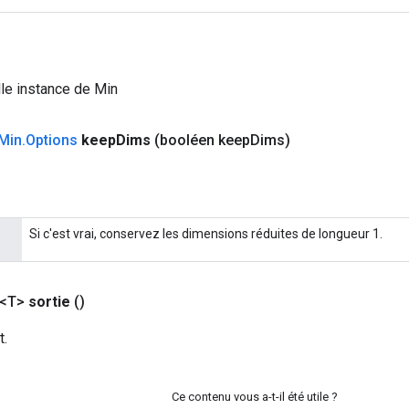
le instance de Min
Min
.
Options
keep
Dims
(booléen keep
Dims)
Si c'est vrai, conservez les dimensions réduites de longueur 1.
 <T>
sortie
()
t.
Ce contenu vous a-t-il été utile ?