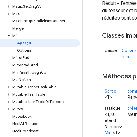
Réduit « l'entré
Matrix
Set
Diag
V3
du tenseur est r
Max
réduites sont c
Max
Intra
Op
Parallelism
Dataset
Merge
Classes imb
Min
Aperçu
classe
Options
Options
min.
Mirror
Pad
Mirror
Pad
Grad
Mlir
Passthrough
Op
Méthodes p
Mul
No
Nan
Mutable
Dense
Hash
Table
Sortie
comm
Mutable
Hash
Table
<T>
Renv
Mutable
Hash
Table
Of
Tensors
statique
crée
Mutex
<T, U
Méth
Mutex
Lock
étend
Nccl
All
Reduce
Nombre>
Nccl
Broadcast
Min
<T>