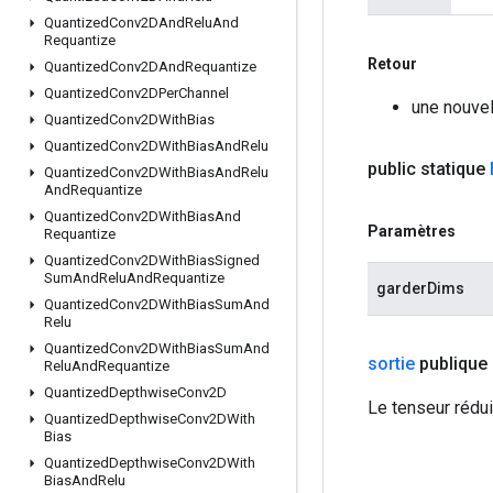
Quantized
Conv2DAnd
Relu
And
Requantize
Retour
Quantized
Conv2DAnd
Requantize
Quantized
Conv2DPer
Channel
une nouvel
Quantized
Conv2DWith
Bias
Quantized
Conv2DWith
Bias
And
Relu
public statique
Quantized
Conv2DWith
Bias
And
Relu
And
Requantize
Quantized
Conv2DWith
Bias
And
Paramètres
Requantize
Quantized
Conv2DWith
Bias
Signed
Sum
And
Relu
And
Requantize
garderDims
Quantized
Conv2DWith
Bias
Sum
And
Relu
Quantized
Conv2DWith
Bias
Sum
And
sortie
publique
Relu
And
Requantize
Quantized
Depthwise
Conv2D
Le tenseur rédui
Quantized
Depthwise
Conv2DWith
Bias
Quantized
Depthwise
Conv2DWith
Bias
And
Relu