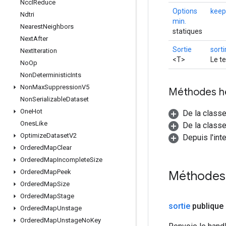
Nccl
Reduce
Options
kee
Ndtri
min.
Nearest
Neighbors
statiques
Next
After
Sortie
sorti
Next
Iteration
<T>
Le te
No
Op
Non
Deterministic
Ints
Non
Max
Suppression
V5
Méthodes h
Non
Serializable
Dataset
One
Hot
De la class
Ones
Like
De la classe
Optimize
Dataset
V2
Depuis l'int
Ordered
Map
Clear
Ordered
Map
Incomplete
Size
Ordered
Map
Peek
Méthodes
Ordered
Map
Size
Ordered
Map
Stage
sortie
publique
Ordered
Map
Unstage
Ordered
Map
Unstage
No
Key