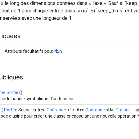
e » le long des dimensions données dans « l'axe ». Sauf si `keep_
éduit de 1 pour chaque entrée dans `axis`. Si `keep_dims` est vr
onservées avec une longueur de 1.
riquées
Min
Attributs facultatifs pour
ubliques
e Sortie
()
oie le handle symbolique d'un tenseur.
r
(
Portée
Scope, Entrée
Opérande
<T>, Axe
Opérande
<U>,
Options...
op
ode d'usine pour créer une classe encapsulant une nouvelle opération 