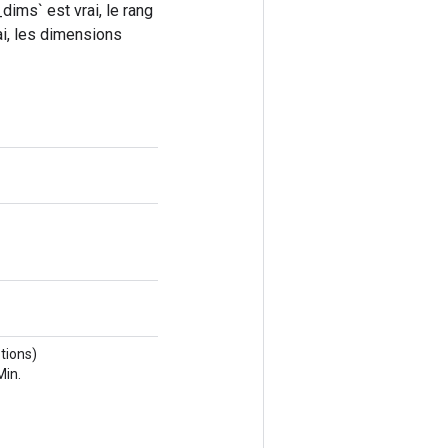
dims` est vrai, le rang
ai, les dimensions
tions)
Min.