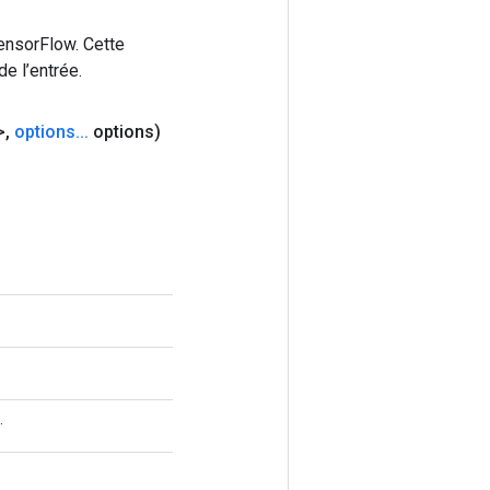
ensorFlow. Cette
e l’entrée.
>
,
options
.
.
.
options)
.