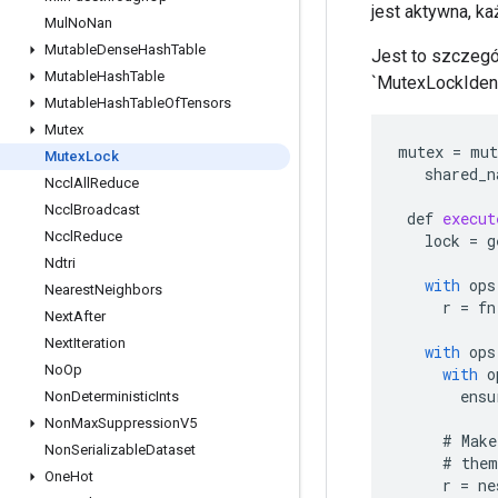
jest aktywna, k
Mul
No
Nan
Mutable
Dense
Hash
Table
Jest to szczegó
Mutable
Hash
Table
`MutexLockIdent
Mutable
Hash
Table
Of
Tensors
Mutex
mutex
=
mut
Mutex
Lock
shared_n
Nccl
All
Reduce
Nccl
Broadcast
def
execut
Nccl
Reduce
lock
=
g
Ndtri
with
ops
Nearest
Neighbors
r
=
fn
Next
After
Next
Iteration
with
ops
No
Op
with
o
ensu
Non
Deterministic
Ints
Non
Max
Suppression
V5
#
Make
Non
Serializable
Dataset
#
them
One
Hot
r
=
ne