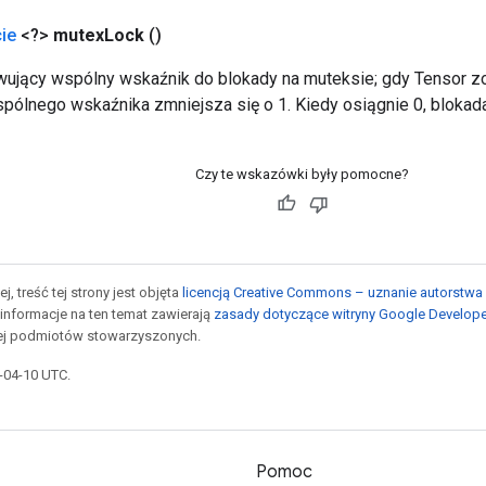
ie
<?>
mutex
Lock
()
ujący wspólny wskaźnik do blokady na muteksie; gdy Tensor zo
wspólnego wskaźnika zmniejsza się o 1. Kiedy osiągnie 0, blokad
Czy te wskazówki były pomocne?
j, treść tej strony jest objęta
licencją Creative Commons – uznanie autorstwa 
informacje na ten temat zawierają
zasady dotyczące witryny Google Develop
jej podmiotów stowarzyszonych.
6-04-10 UTC.
Pomoc