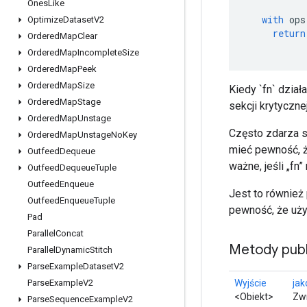
Ones
Like
with
ops
Optimize
Dataset
V2
return
Ordered
Map
Clear
Ordered
Map
Incomplete
Size
Ordered
Map
Peek
Ordered
Map
Size
Kiedy `fn` dział
Ordered
Map
Stage
sekcji krytycznej
Ordered
Map
Unstage
Często zdarza s
Ordered
Map
Unstage
No
Key
mieć pewność, ż
Outfeed
Dequeue
ważne, jeśli „fn
Outfeed
Dequeue
Tuple
Outfeed
Enqueue
Jest to również
Outfeed
Enqueue
Tuple
pewność, że uży
Pad
Parallel
Concat
Metody publ
Parallel
Dynamic
Stitch
Parse
Example
Dataset
V2
Wyjście
jak
Parse
Example
V2
<Obiekt>
Zwr
Parse
Sequence
Example
V2