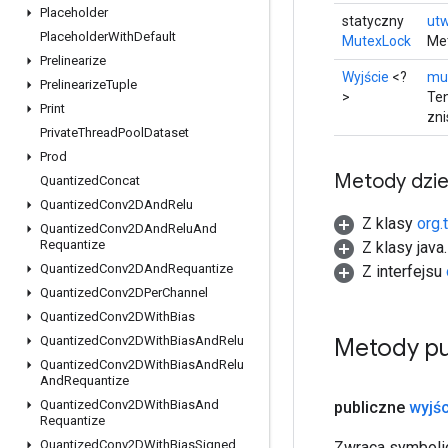
Placeholder
statyczny
ut
Placeholder
With
Default
MutexLock
Met
Prelinearize
Wyjście
<?
mu
Prelinearize
Tuple
>
Ten
Print
zni
Private
Thread
Pool
Dataset
Prod
Metody dzi
Quantized
Concat
Quantized
Conv2DAnd
Relu
Z klasy
org.
Quantized
Conv2DAnd
Relu
And
Requantize
Z klasy java
Quantized
Conv2DAnd
Requantize
Z interfejsu
Quantized
Conv2DPer
Channel
Quantized
Conv2DWith
Bias
Metody pu
Quantized
Conv2DWith
Bias
And
Relu
Quantized
Conv2DWith
Bias
And
Relu
And
Requantize
Quantized
Conv2DWith
Bias
And
publiczne
wyjśc
Requantize
Quantized
Conv2DWith
Bias
Signed
Zwraca symbolic