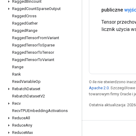
Ragged
Bincount
Ragged
Count
Sparse
Output
publiczne
wyjśc
Ragged
Cross
Tensor przechow
Ragged
Gather
licznik użycia 
Ragged
Range
Ragged
Tensor
From
Variant
Ragged
Tensor
To
Sparse
Ragged
Tensor
To
Tensor
Ragged
Tensor
To
Variant
Range
Rank
Read
Variable
Op
O ile nie stwierdzono inacze
Apache 2.0
. Szczegółowe 
Rebatch
Dataset
towarowym firmy Oracle i 
Rebatch
Dataset
V2
Recv
Ostatnia aktualizacja: 202
Recv
TPUEmbedding
Activations
Reduce
All
Reduce
Any
Pozostawaj w kontakcie
Reduce
Max