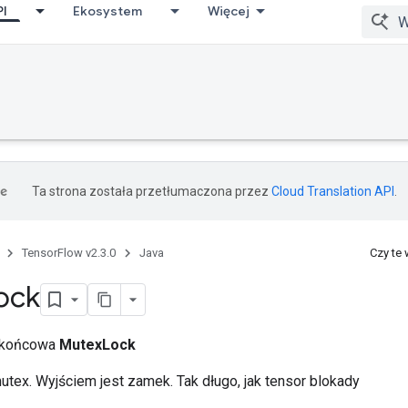
PI
Ekosystem
Więcej
Ta strona została przetłumaczona przez
Cloud Translation API
.
TensorFlow v2.3.0
Java
Czy te
ock
a końcowa
MutexLock
utex. Wyjściem jest zamek. Tak długo, jak tensor blokady