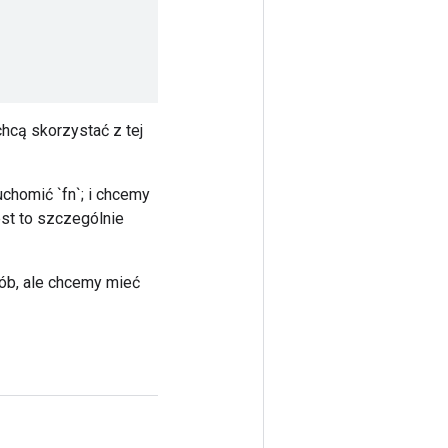
chcą skorzystać z tej
chomić `fn`; i chcemy
st to szczególnie
sób, ale chcemy mieć