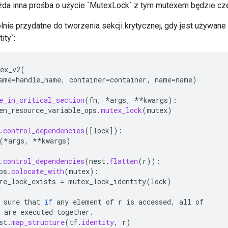
ażda inna prośba o użycie `MutexLock` z tym mutexem będzie cz
lnie przydatne do tworzenia sekcji krytycznej, gdy jest używane
ity`:
ex_v2
(
ame
=
handle_name
,
container
=
container
,
name
=
name
)
e_in_critical_section
(
fn
,
*
args
,
**
kwargs
):
en_resource_variable_ops
.
mutex_lock
(
mutex
)
.
control_dependencies
(
[
lock
]
):
(
*
args
,
**
kwargs
)
.
control_dependencies
(
nest
.
flatten
(
r
)):
ps
.
colocate_with
(
mutex
):
re_lock_exists
=
mutex_lock_identity
(
lock
)
sure
that
if
any
element
of
r
is
accessed
,
all
of
are
executed
together
.
st
.
map_structure
(
tf
.
identity
,
r
)