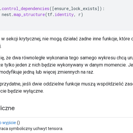
.
control_dependencies
(
[
ensure_lock_exists
]
):
nest
.
map_structure
(
tf
.
identity
,
r
)
a w sekcji krytycznej, nie mogą działać żadne inne funkcje, które 
.
ię, że dwa równoległe wykonania tego samego wykresu chcą uru
e tylko jeden z nich będzie wykonywany w danym momencie. Je
” modyfikuje jedną lub więcej zmiennych na raz.
 przydatne, jeśli dwie oddzielne funkcje muszą współdzielić za
cie będzie wyłączne.
iczne
o wyjście
()
aca symboliczny uchwyt tensora.