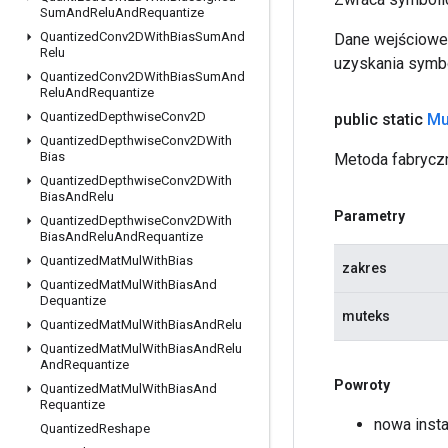
Sum
And
Relu
And
Requantize
Quantized
Conv2DWith
Bias
Sum
And
Dane wejściowe 
Relu
uzyskania symbo
Quantized
Conv2DWith
Bias
Sum
And
Relu
And
Requantize
Quantized
Depthwise
Conv2D
public static
Mu
Quantized
Depthwise
Conv2DWith
Bias
Metoda fabryczn
Quantized
Depthwise
Conv2DWith
Bias
And
Relu
Parametry
Quantized
Depthwise
Conv2DWith
Bias
And
Relu
And
Requantize
Quantized
Mat
Mul
With
Bias
zakres
Quantized
Mat
Mul
With
Bias
And
Dequantize
muteks
Quantized
Mat
Mul
With
Bias
And
Relu
Quantized
Mat
Mul
With
Bias
And
Relu
And
Requantize
Powroty
Quantized
Mat
Mul
With
Bias
And
Requantize
nowa inst
Quantized
Reshape