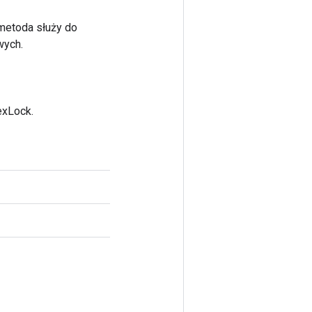
 metoda służy do
wych.
exLock.