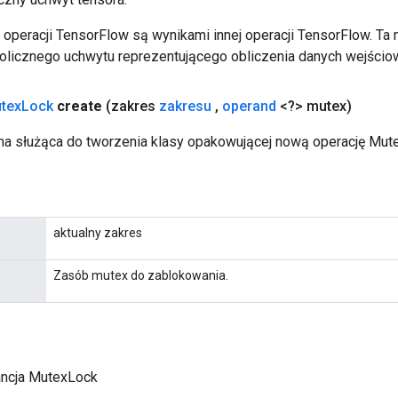
operacji TensorFlow są wynikami innej operacji TensorFlow. Ta
licznego uchwytu reprezentującego obliczenia danych wejścio
tex
Lock
create
(zakres
zakresu
,
operand
<?> mutex)
a służąca do tworzenia klasy opakowującej nową operację Mut
aktualny zakres
Zasób mutex do zablokowania.
ancja MutexLock