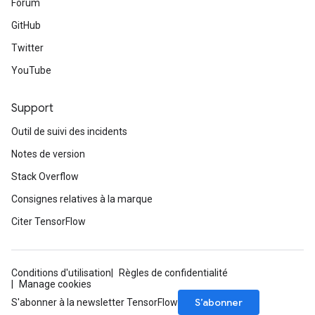
Forum
GitHub
Twitter
YouTube
Support
Outil de suivi des incidents
Notes de version
Stack Overflow
Consignes relatives à la marque
Citer TensorFlow
Conditions d'utilisation
Règles de confidentialité
sGradAccumDebug
Manage cookies
rs
S’abonner
S'abonner à la newsletter TensorFlow
tersGradAccumDebug