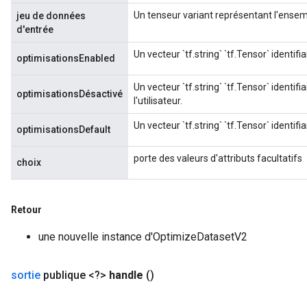
Un tenseur variant représentant l'ense
jeu de données
d'entrée
Un vecteur `tf.string` `tf.Tensor` identifia
optimisationsEnabled
Un vecteur `tf.string` `tf.Tensor` identif
optimisationsDésactivé
l'utilisateur.
Un vecteur `tf.string` `tf.Tensor` identif
optimisationsDefault
porte des valeurs d'attributs facultatifs
choix
Retour
une nouvelle instance d'OptimizeDatasetV2
sortie
publique <?>
handle
()