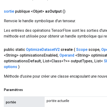
sortie
publique <Objet>
as
Output
()
Relu
Renvoie le handle symbolique d'un tenseur.
ReluAndRequantize
Les entrées des opérations TensorFlow sont les sorties d'une
e
méthode est utilisée pour obtenir un handle symbolique qui rep
quantize
public static
Optimize
Dataset
V2
create
(
Scope
scope
,
Op
e
<String> optimisations
Enabled
,
Operand
<String> optimisa
optimisations
Default
,
List<Class<?>> output
Types
,
List<
S
options
)
Méthode d'usine pour créer une classe encapsulant une nouv
Paramètres
portée actuelle
portée