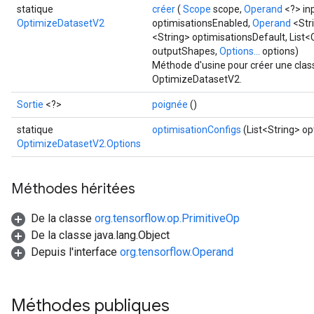
statique
créer
(
Scope
scope,
Operand
<?> in
OptimizeDatasetV2
optimisationsEnabled,
Operand
<Str
<String> optimisationsDefault, List
outputShapes,
Options...
options)
Méthode d'usine pour créer une clas
OptimizeDatasetV2.
Sortie
<?>
poignée
()
statique
optimisationConfigs
(List<String> op
OptimizeDatasetV2.Options
e
Méthodes héritées
De la classe
org.tensorflow.op.PrimitiveOp
De la classe java.lang.Object
quantize
Depuis l'interface
org.tensorflow.Operand
e
dReluAndRequantize
Méthodes publiques
ndRequantize