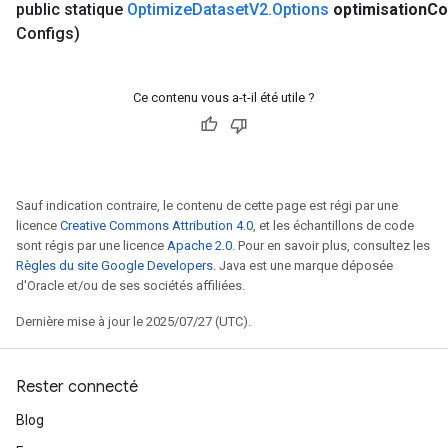
public statique
Optimize
Dataset
V2
.
Options
optimisation
Co
Configs)
Ce contenu vous a-t-il été utile ?
Sauf indication contraire, le contenu de cette page est régi par une
licence
Creative Commons Attribution 4.0
, et les échantillons de code
sont régis par une licence
Apache 2.0
. Pour en savoir plus, consultez les
Règles du site Google Developers
. Java est une marque déposée
d'Oracle et/ou de ses sociétés affiliées.
Dernière mise à jour le 2025/07/27 (UTC).
Rester connecté
Blog