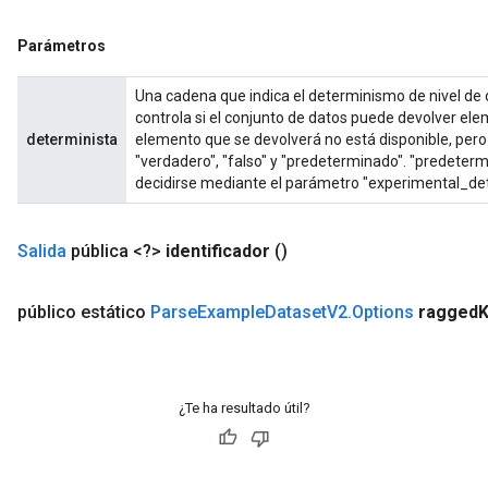
sGradAccumDebug
Parámetros
rs
tersGradAccumDebug
Una cadena que indica el determinismo de nivel de 
rs
controla si el conjunto de datos puede devolver el
ersGradAccumDebug
determinista
elemento que se devolverá no está disponible, pero
"verdadero", "falso" y "predeterminado". "predeter
Parameters
decidirse mediante el parámetro "experimental_dete
GradAccumDebug
Parameters
Salida
pública <?>
identificador
()
ters
etersGradAccumDebug
público estático
Parse
Example
Dataset
V2
.
Options
ragged
arameters
dParametersGradAccumDebug
meters
ametersGradAccumDebug
¿Te ha resultado útil?
ers
tersGradAccumDebug
ntDescentParameters