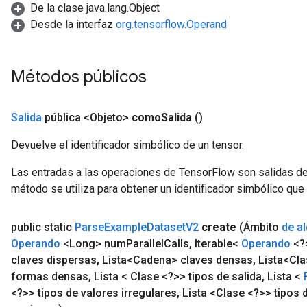
De la clase java.lang.Object
Desde la interfaz
org.tensorflow.Operand
Métodos públicos
Salida
pública <Objeto>
como
Salida
()
Devuelve el identificador simbólico de un tensor.
Las entradas a las operaciones de TensorFlow son salidas de
método se utiliza para obtener un identificador simbólico que 
public static
Parse
Example
Dataset
V2
create
(Ámbito
de a
Operando
<Long> num
Parallel
Calls
,
Iterable<
Operando
<?
claves dispersas
,
Lista<Cadena> claves densas
,
Lista<Cla
formas densas
,
Lista < Clase <?>> tipos de salida
,
Lista <
<?>> tipos de valores irregulares
,
Lista <Clase <?>> tipos d