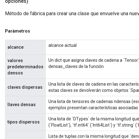
opciones)
Método de fábrica para crear una clase que envuelve una nu
Parámetros
alcance actual
alcance
Un dict que asigna claves de cadena a `Tensor`s
valores
densas_claves de la función.
predeterminados
densos
Una lista de claves de cadena en las caracterís
claves dispersas
estas claves se devolverán como objetos `Spa
Una lista de tensores de cadenas ndensas (esc
llaves densas
ejemplos presentan características asociadas
Una lista de `DTypes` de la misma longitud que
tipos dispersos
(`FloatList`), `tf.int64` (`Int64List`) y `tf.string` (
Lista de tuplas con la misma longitud que `de