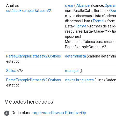
e
Análisis
crear
(
Alcance
alcance,
Opera
dReluAndRequantize
estáticoExampleDatasetV2
numParallelCalls, Iterable<
Ope
claves dispersas, Lista<Cadena
ndRequantize
dispersos, Lista<
Forma
> forma
Lista<
Forma
> formas de salida
irregulares, Lista<Clase<?>> tip
opciones)
Relu
Método de fábrica para crear 
ReluAndRequantize
ParseExampleDatasetV2.
ParseExampleDatasetV2.Options
determinista
(cadena determin
e
estático
quantize
Salida
<?>
manejar
()
e
ParseExampleDatasetV2.Options
claves irregulares
(Lista<Cadena
estático
Métodos heredados
De la clase
org.tensorflow.op.PrimitiveOp