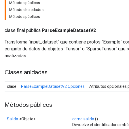
Métodos públicos
Métodos heredados
Métodos públicos
clase final pública
ParseExampleDatasetV2
Transforma `input_dataset` que contiene protos `Example` 
conjunto de datos de objetos `Tensor` o `SparseTensor` que r
analizadas.
Clases anidadas
clase
ParseExampleDatasetV2.Opciones
Atributos opcionales
e
Métodos públicos
Salida
<Objeto>
como salida
()
quantize
Devuelve el identificador simból