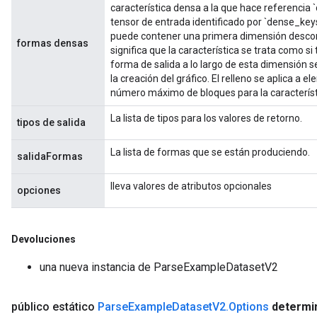
característica densa a la que hace referencia
tensor de entrada identificado por `dense_ke
puede contener una primera dimensión desco
formas densas
significa que la característica se trata como si
forma de salida a lo largo de esta dimensión
la creación del gráfico. El relleno se aplica 
número máximo de bloques para la característi
La lista de tipos para los valores de retorno.
tipos de salida
La lista de formas que se están produciendo.
salidaFormas
lleva valores de atributos opcionales
opciones
Devoluciones
una nueva instancia de ParseExampleDatasetV2
público estático
Parse
Example
Dataset
V2
.
Options
determi