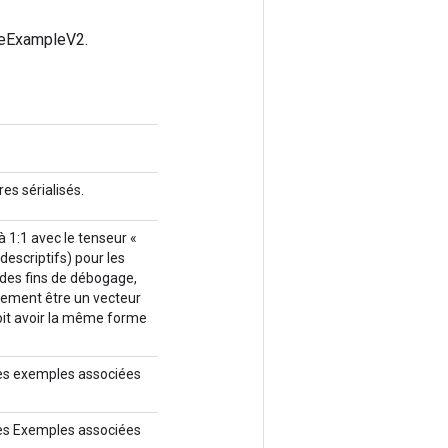
seExampleV2.
es sérialisés.
 1:1 avec le tenseur «
descriptifs) pour les
 des fins de débogage,
galement être un vecteur
 doit avoir la même forme
des exemples associées
des Exemples associées