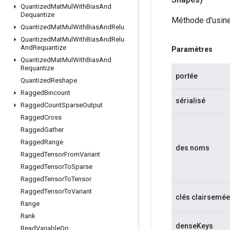
Quantized
Mat
Mul
With
Bias
And
Dequantize
Méthode d'usine
Quantized
Mat
Mul
With
Bias
And
Relu
Quantized
Mat
Mul
With
Bias
And
Relu
And
Requantize
Paramètres
Quantized
Mat
Mul
With
Bias
And
Requantize
portée
Quantized
Reshape
Ragged
Bincount
sérialisé
Ragged
Count
Sparse
Output
Ragged
Cross
Ragged
Gather
Ragged
Range
des noms
Ragged
Tensor
From
Variant
Ragged
Tensor
To
Sparse
Ragged
Tensor
To
Tensor
Ragged
Tensor
To
Variant
clés clairsemé
Range
Rank
denseKeys
Read
Variable
Op