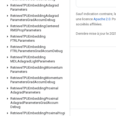
Retrieve
TPUEmbedding
Adagrad
Parameters
Sauf indication contraire, 
Retrieve
TPUEmbedding
Adagrad
une licence
Apache 2.0
. P
Parameters
Grad
Accum
Debug
sociétés affiliées.
Retrieve
TPUEmbedding
Centered
RMSProp
Parameters
Dernière mise à jour le 202
Retrieve
TPUEmbedding
FTRLParameters
Retrieve
TPUEmbedding
FTRLParameters
Grad
Accum
Debug
Rester connecté
Retrieve
TPUEmbedding
MDLAdagrad
Light
Parameters
Blog
Retrieve
TPUEmbedding
Momentum
Parameters
Forum
Retrieve
TPUEmbedding
Momentum
GitHub
Parameters
Grad
Accum
Debug
Retrieve
TPUEmbedding
Proximal
Twitter
Adagrad
Parameters
YouTube
Retrieve
TPUEmbedding
Proximal
Adagrad
Parameters
Grad
Accum
Debug
Retrieve
TPUEmbedding
Proximal
Yogi