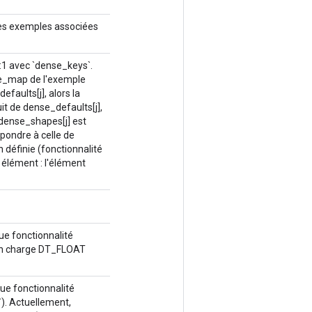
des exemples associées
1:1 avec `dense_keys`.
ure_map de l'exemple
faults[j], alors la
it de dense_defaults[j],
e dense_shapes[j] est
spondre à celle de
définie (fonctionnalité
 élément : l'élément
ue fonctionnalité
en charge DT_FLOAT
ue fonctionnalité
). Actuellement,