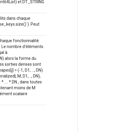
Int64List) et DT_STRING
lits dans chaque
e_keys.size()`). Peut
chaque fonctionnalité
. Le nombre d'éléments
al à
N) alors la forme du
 les sorties denses sont
s[j] = (-1, D1, ..., DN).
alized|, M, D1, .., DN),
.... * DN , dans toutes
contenant moins de M
lément scalaire