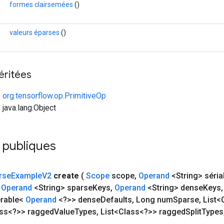
formes clairsemées
()
valeurs éparses
()
éritées
e
org.tensorflow.op.PrimitiveOp
 java.lang.Object
 publiques
rse
Example
V2
create
(
Scope
scope
,
Operand
<String> séria
Operand
<String> sparse
Keys
,
Operand
<String> dense
Keys
,
erable<
Operand
<?>> dense
Defaults
,
Long num
Sparse
,
List<
ass<?>> ragged
Value
Types
,
List<Class<?>> ragged
Split
Types