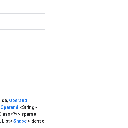
lisé
,
Operand
Operand
<String>
Class<?>> sparse
,
List<
Shape
> dense