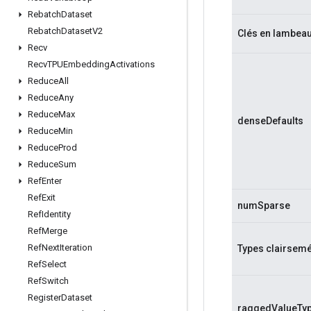
Rebatch
Dataset
Rebatch
Dataset
V2
Clés en lambea
Recv
Recv
TPUEmbedding
Activations
Reduce
All
Reduce
Any
Reduce
Max
denseDefaults
Reduce
Min
Reduce
Prod
Reduce
Sum
Ref
Enter
Ref
Exit
numSparse
Ref
Identity
Ref
Merge
Ref
Next
Iteration
Types clairsem
Ref
Select
Ref
Switch
Register
Dataset
raggedValueTy