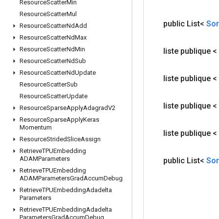
Resource
Scatter
Min
Resource
Scatter
Mul
public List<
Sor
Resource
Scatter
Nd
Add
Resource
Scatter
Nd
Max
Resource
Scatter
Nd
Min
liste publique <
Resource
Scatter
Nd
Sub
Resource
Scatter
Nd
Update
liste publique <
Resource
Scatter
Sub
Resource
Scatter
Update
liste publique <
Resource
Sparse
Apply
Adagrad
V2
Resource
Sparse
Apply
Keras
Momentum
liste publique <
Resource
Strided
Slice
Assign
Retrieve
TPUEmbedding
ADAMParameters
public List<
Sor
Retrieve
TPUEmbedding
ADAMParameters
Grad
Accum
Debug
Retrieve
TPUEmbedding
Adadelta
Parameters
Retrieve
TPUEmbedding
Adadelta
Parameters
Grad
Accum
Debug