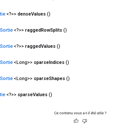
tie
<?>>
dense
Values
​​()
Sortie
<?>>
ragged
Row
Splits
()
Sortie
<?>>
ragged
Values
​​()
Sortie
<Long>>
sparse
Indices
()
Sortie
<Long>>
sparse
Shapes
()
tie
<?>>
sparse
Values
​​()
Ce contenu vous a-t-il été utile ?