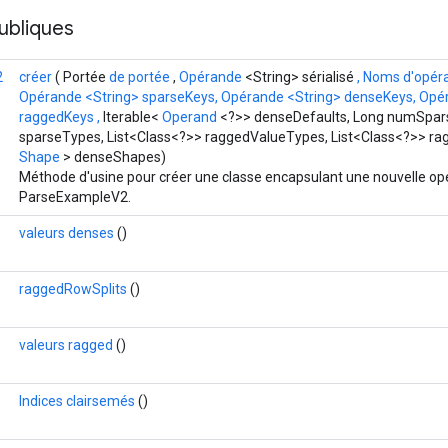
ubliques
2
créer
( Portée
de portée
,
Opérande
<String> sérialisé
, Noms d'opér
Opérande <String> sparseKeys, Opérande <String> denseKeys, Opé
raggedKeys
,
Iterable<
Operand
<?>> denseDefaults, Long numSpars
sparseTypes, List<Class<?>> raggedValueTypes, List<Class<?>> rag
Shape
> denseShapes)
Méthode d'usine pour créer une classe encapsulant une nouvelle op
ParseExampleV2.
valeurs denses
()
raggedRowSplits
()
valeurs ragged
()
Indices clairsemés
()