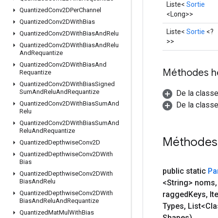
Liste<
Sortie
Quantized
Conv2DPer
Channel
<Long>>
Quantized
Conv2DWith
Bias
Liste<
Sortie
<?
Quantized
Conv2DWith
Bias
And
Relu
>>
Quantized
Conv2DWith
Bias
And
Relu
And
Requantize
Quantized
Conv2DWith
Bias
And
Méthodes h
Requantize
Quantized
Conv2DWith
Bias
Signed
Sum
And
Relu
And
Requantize
De la class
Quantized
Conv2DWith
Bias
Sum
And
De la classe
Relu
Quantized
Conv2DWith
Bias
Sum
And
Relu
And
Requantize
Méthodes
Quantized
Depthwise
Conv2D
Quantized
Depthwise
Conv2DWith
Bias
public static
Pa
Quantized
Depthwise
Conv2DWith
Bias
And
Relu
<String> noms
,
Quantized
Depthwise
Conv2DWith
ragged
Keys
,
It
Bias
And
Relu
And
Requantize
Types
,
List<Cl
Quantized
Mat
Mul
With
Bias
Shapes)