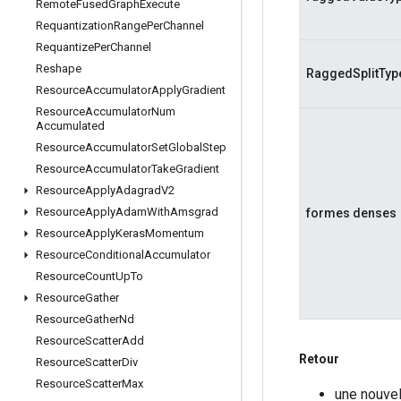
Remote
Fused
Graph
Execute
Requantization
Range
Per
Channel
Requantize
Per
Channel
Reshape
RaggedSplitTyp
Resource
Accumulator
Apply
Gradient
Resource
Accumulator
Num
Accumulated
Resource
Accumulator
Set
Global
Step
Resource
Accumulator
Take
Gradient
Resource
Apply
Adagrad
V2
Resource
Apply
Adam
With
Amsgrad
formes denses
Resource
Apply
Keras
Momentum
Resource
Conditional
Accumulator
Resource
Count
Up
To
Resource
Gather
Resource
Gather
Nd
Resource
Scatter
Add
Retour
Resource
Scatter
Div
Resource
Scatter
Max
une nouve