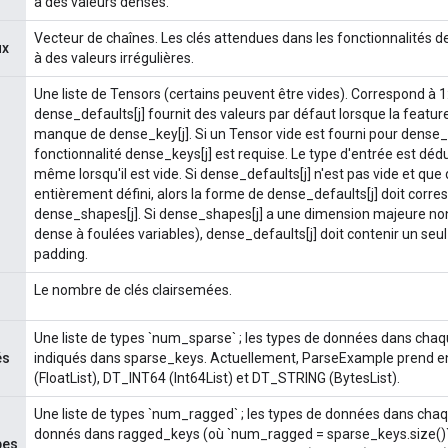
à des valeurs denses.
Vecteur de chaînes. Les clés attendues dans les fonctionnalités 
ux
à des valeurs irrégulières.
Une liste de Tensors (certains peuvent être vides). Correspond à 
dense_defaults[j] fournit des valeurs par défaut lorsque la feat
manque de dense_key[j]. Si un Tensor vide est fourni pour dense_de
fonctionnalité dense_keys[j] est requise. Le type d'entrée est dédu
même lorsqu'il est vide. Si dense_defaults[j] n'est pas vide et qu
entièrement défini, alors la forme de dense_defaults[j] doit corre
dense_shapes[j]. Si dense_shapes[j] a une dimension majeure non 
dense à foulées variables), dense_defaults[j] doit contenir un seul
padding.
Le nombre de clés clairsemées.
Une liste de types `num_sparse` ; les types de données dans chaq
és
indiqués dans sparse_keys. Actuellement, ParseExample prend 
(FloatList), DT_INT64 (Int64List) et DT_STRING (BytesList).
Une liste de types `num_ragged` ; les types de données dans chaq
donnés dans ragged_keys (où `num_ragged = sparse_keys.size()`
pes