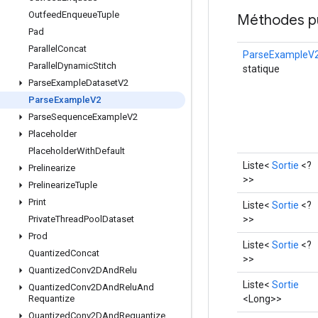
Outfeed
Enqueue
Tuple
Méthodes p
Pad
Parallel
Concat
ParseExampleV
Parallel
Dynamic
Stitch
statique
Parse
Example
Dataset
V2
Parse
Example
V2
Parse
Sequence
Example
V2
Placeholder
Placeholder
With
Default
Liste<
Sortie
<?
Prelinearize
>>
Prelinearize
Tuple
Print
Liste<
Sortie
<?
>>
Private
Thread
Pool
Dataset
Prod
Liste<
Sortie
<?
Quantized
Concat
>>
Quantized
Conv2DAnd
Relu
Liste<
Sortie
Quantized
Conv2DAnd
Relu
And
<Long>>
Requantize
Quantized
Conv2DAnd
Requantize