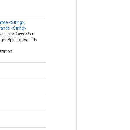
ande <String>,
rande
<String>
e, List<Class <?>>
gedSplitTypes, List<
ération