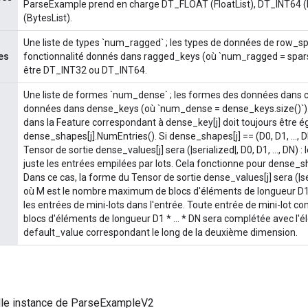
ParseExample prend en charge DT_FLOAT (FloatList), DT_INT64 (
(BytesList).
Une liste de types `num_ragged` ; les types de données de row_sp
es
fonctionnalité donnés dans ragged_keys (où `num_ragged = spars
être DT_INT32 ou DT_INT64.
Une liste de formes `num_dense` ; les formes des données dans 
données dans dense_keys (où `num_dense = dense_keys.size()`)
dans la Feature correspondant à dense_key[j] doit toujours être ég
dense_shapes[j].NumEntries(). Si dense_shapes[j] == (D0, D1, ..., D
Tensor de sortie dense_values[j] sera (|serialized|, D0, D1, ..., DN) :
juste les entrées empilées par lots. Cela fonctionne pour dense_shape
Dans ce cas, la forme du Tensor de sortie dense_values[j] sera (|seri
où M est le nombre maximum de blocs d'éléments de longueur D1 * 
les entrées de mini-lots dans l'entrée. Toute entrée de mini-lot 
blocs d'éléments de longueur D1 * ... * DN sera complétée avec l'é
default_value correspondant le long de la deuxième dimension.
lle instance de ParseExampleV2