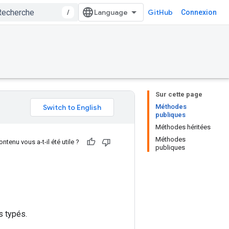
/
GitHub
Connexion
Sur cette page
Méthodes
publiques
Méthodes héritées
Méthodes
ntenu vous a-t-il été utile ?
publiques
s typés.