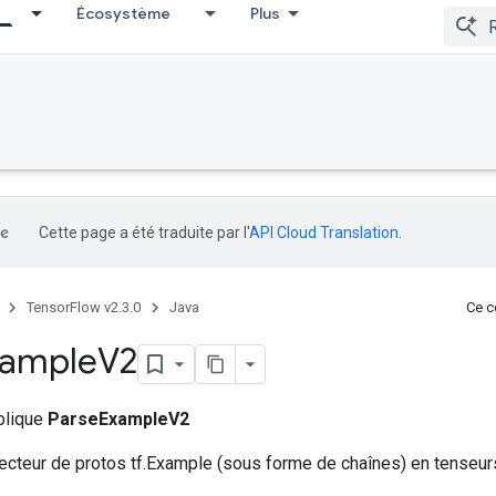
Écosystème
Plus
Cette page a été traduite par l'
API Cloud Translation
.
TensorFlow v2.3.0
Java
Ce co
xample
V2
ublique
ParseExampleV2
ecteur de protos tf.Example (sous forme de chaînes) en tenseur