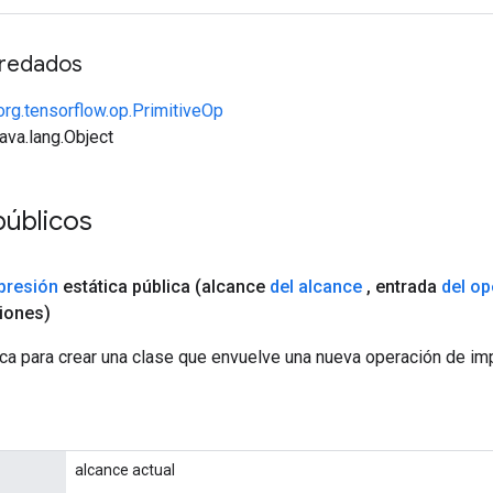
redados
org.tensorflow.op.PrimitiveOp
java.lang.Object
públicos
presión
estática pública
(alcance
del alcance
,
entrada
del o
iones)
ca para crear una clase que envuelve una nueva operación de im
alcance actual