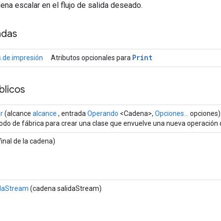
na escalar en el flujo de salida deseado.
adas
Print
.de.impresión
Atributos opcionales para
licos
r
(alcance
alcance
, entrada
Operando
<Cadena>,
Opciones...
opciones)
do de fábrica para crear una clase que envuelve una nueva operación 
final de la cadena)
idaStream
(cadena salidaStream)