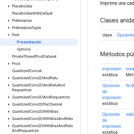
Imprime una cade
Placeholder
Placeholder
With
Default
Clases anid
Prelinearize
Prelinearize
Tuple
clase
Opciones
Print
Presentación
Options
Métodos púb
Private
Thread
Pool
Dataset
Prod
impresión
crea
Quantized
Concat
estática
Méto
Quantized
Conv2DAnd
Relu
Quantized
Conv2DAnd
Relu
And
Opciones
fin
(
Requantize
de
Quantized
Conv2DAnd
Requantize
impresión
estática
Quantized
Conv2DPer
Channel
Quantized
Conv2DWith
Bias
Opciones
sal
Quantized
Conv2DWith
Bias
And
Relu
de
Quantized
Conv2DWith
Bias
And
Relu
impresión
And
Requantize
estática