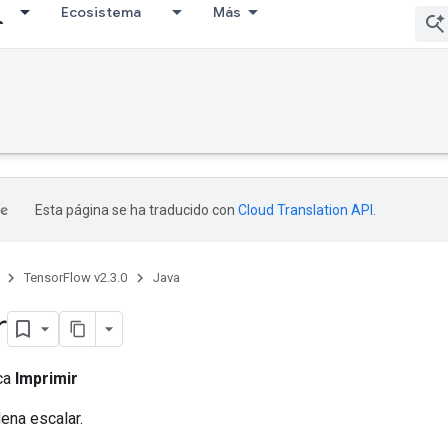
Ecosistema
Más
Esta página se ha traducido con
Cloud Translation API
.
TensorFlow v2.3.0
Java
r
ica
Imprimir
ena escalar.