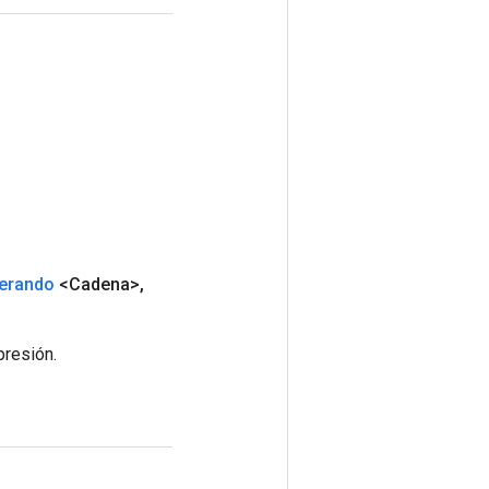
perando
<Cadena>
,
presión.