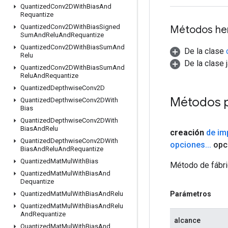
Quantized
Conv2DWith
Bias
And
Requantize
Quantized
Conv2DWith
Bias
Signed
Métodos he
Sum
And
Relu
And
Requantize
Quantized
Conv2DWith
Bias
Sum
And
De la clase
Relu
De la clase 
Quantized
Conv2DWith
Bias
Sum
And
Relu
And
Requantize
Quantized
Depthwise
Conv2D
Métodos 
Quantized
Depthwise
Conv2DWith
Bias
Quantized
Depthwise
Conv2DWith
Bias
And
Relu
creación
de im
Quantized
Depthwise
Conv2DWith
opciones
.
.
.
opc
Bias
And
Relu
And
Requantize
Quantized
Mat
Mul
With
Bias
Método de fábri
Quantized
Mat
Mul
With
Bias
And
Dequantize
Parámetros
Quantized
Mat
Mul
With
Bias
And
Relu
Quantized
Mat
Mul
With
Bias
And
Relu
And
Requantize
alcance
Quantized
Mat
Mul
With
Bias
And