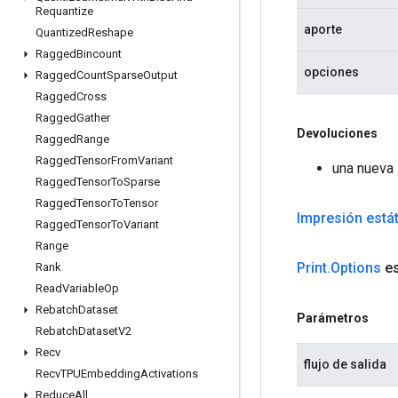
Requantize
aporte
Quantized
Reshape
Ragged
Bincount
opciones
Ragged
Count
Sparse
Output
Ragged
Cross
Ragged
Gather
Devoluciones
Ragged
Range
Ragged
Tensor
From
Variant
una nueva 
Ragged
Tensor
To
Sparse
Ragged
Tensor
To
Tensor
Impresión estát
Ragged
Tensor
To
Variant
Range
Print
.
Options
es
Rank
Read
Variable
Op
Rebatch
Dataset
Parámetros
Rebatch
Dataset
V2
Recv
flujo de salida
Recv
TPUEmbedding
Activations
Reduce
All