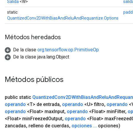
Salida
<W>
salid
static
padd
QuantizedConv2DWithBiasAndReluAndRequantize.Options
Métodos heredados
De la clase
org.tensorflow.op.PrimitiveOp
De la clase java.lang.Object
Métodos públicos
public static
Quantized
Conv2DWith
Bias
And
Relu
And
Requan
operando
<T> de entrada
,
operando
<U> filtro
,
operando
<
operando
<Float> max
Input
,
operando
<Float> min
Filter
,
op
<Float> min
Freezed
Output
,
operando
<Float> max
Freezed
zancadas
,
relleno de cuerdas
,
opciones
.
.
.
opciones)