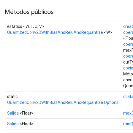
Métodos públicos
estático <W, T, U, V>
crea
QuantizedConv2DWithBiasAndReluAndRequantize
<W>
oper
<Floa
oper
maxFi
oper
outTy
opcio
Métod
envu
Quan
static
dilat
QuantizedConv2DWithBiasAndReluAndRequantize.Options
Salida
<Float>
maxO
Salida
<Float>
minO