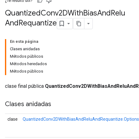
¿Te resultó útil?
Quantized
Conv2DWith
Bias
And
Relu
e
And
Requantize
dReluAndRequantize
ndRequantize
En esta página
Clases anidadas
Métodos públicos
Relu
Métodos heredados
ReluAndRequantize
Métodos públicos
e
clase final pública
QuantizedConv2DWithBiasAndReluAndR
quantize
Clases anidadas
e
clase
QuantizedConv2DWithBiasAndReluAndRequantize.Options