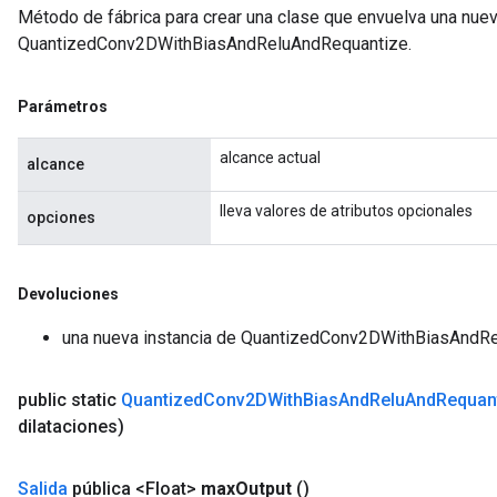
Método de fábrica para crear una clase que envuelva una nue
QuantizedConv2DWithBiasAndReluAndRequantize.
Parámetros
alcance actual
alcance
lleva valores de atributos opcionales
opciones
Devoluciones
una nueva instancia de QuantizedConv2DWithBiasAndR
public static
Quantized
Conv2DWith
Bias
And
Relu
And
Requan
dilataciones)
Salida
pública <Float>
max
Output
()