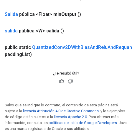
Salida
pública <Float>
min
Output
()
sGradAccumDebug
rs
salida
pública <W>
salida
()
tersGradAccumDebug
rs
public static
Quantized
Conv2DWith
Bias
And
Relu
And
Requan
ersGradAccumDebug
padding
List)
Parameters
GradAccumDebug
¿Te resultó útil?
Parameters
ters
etersGradAccumDebug
arameters
Salvo que se indique lo contrario, el contenido de esta página está
dParametersGradAccumDebug
sujeto a la
licencia Atribución 4.0 de Creative Commons
, y los ejemplos
meters
de código están sujetos a la
licencia Apache 2.0
. Para obtener más
ametersGradAccumDebug
información, consulta las
políticas del sitio de Google Developers
. Java
ers
es una marca registrada de Oracle o sus afiliados.