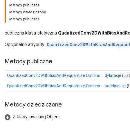
Metody publiczne
dReluAndRequantize
Metody dziedziczone
Metody publiczne
ndRequantize
publiczna klasa statyczna
QuantizedConv2DWithBiasAndRe
Relu
Opcjonalne atrybuty
QuantizedConv2DWithBiasAndRequan
ReluAndRequantize
Metody publiczne
e
QuantizedConv2DWithBiasAndRequantize.Options
dylatacje
(Lis
quantize
e
QuantizedConv2DWithBiasAndRequantize.Options
paddingList
(L
Metody dziedziczone
Z klasy java.lang.Object