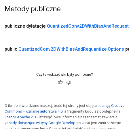
Metody publiczne
publiczne
dylatacje
Quantized
Conv2DWith
Bias
And
Requant
public
Quantized
Conv2DWith
Bias
And
Requantize
.
Options
p
Czy te wskazówki były pomocne?
O ile nie stwierdzono inaczej, treść tej strony jest objęta
licencją Creative
Commons – uznanie autorstwa 4.0
, a fragmenty kodu są dostępne na
licencji Apache 2.0
. Szczegółowe informacje na ten temat zawierają
zasady dotyczące witryny Google Developers
. Java jest zastrzeżonym
znakiem towarowym firmy Oracle i jej podmiotów stowarzyszonych.