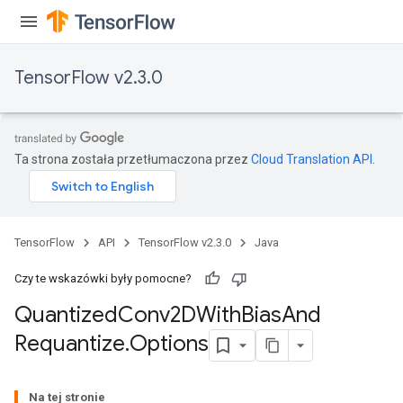
TensorFlow v2.3.0
Ta strona została przetłumaczona przez
Cloud Translation API
.
e
TensorFlow
API
TensorFlow v2.3.0
Java
Czy te wskazówki były pomocne?
Quantized
Conv2DWith
Bias
And
Requantize
.
Options
quantize
e
Na tej stronie