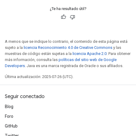
rs
¿Te ha resultado útil?
tersGradAccumDebug
rs
ersGradAccumDebug
Parameters
A menos que se indique lo contrario, el contenido de esta página está
sujeto a la
licencia Reconocimiento 4.0 de Creative Commons
y las
GradAccumDebug
muestras de código están sujetas a la
licencia Apache 2.0
. Para obtener
Parameters
más información, consulta las
políticas del sitio web de Google
ters
Developers
. Java es una marca registrada de Oracle o sus afiliados.
etersGradAccumDebug
Última actualización: 2025-07-26 (UTC).
arameters
dParametersGradAccumDebug
meters
Seguir conectado
ametersGradAccumDebug
Blog
ers
Foro
tersGradAccumDebug
ntDescentParameters
GitHub
entDescentParametersGradAccumDebug
Twitter