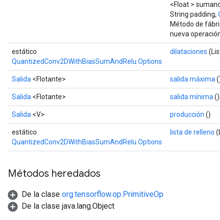
<Float > sumand
String padding,
Método de fábri
nueva operaci
estático
dilataciones
(Lis
QuantizedConv2DWithBiasSumAndRelu.Options
Salida
<Flotante>
salida máxima
(
Salida
<Flotante>
salida mínima
()
Salida
<V>
producción
()
estático
lista de relleno
(
QuantizedConv2DWithBiasSumAndRelu.Options
Métodos heredados
De la clase
org.tensorflow.op.PrimitiveOp
De la clase java.lang.Object