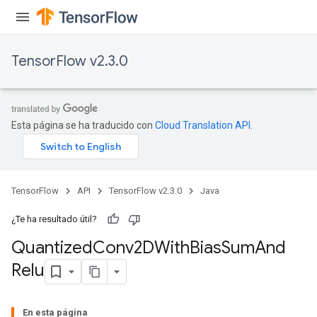
TensorFlow v2.3.0
Esta página se ha traducido con
Cloud Translation API
.
e
TensorFlow
API
TensorFlow v2.3.0
Java
¿Te ha resultado útil?
Quantized
Conv2DWith
Bias
Sum
And
quantize
Relu
e
dReluAndRequantize
En esta página