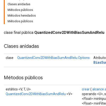
Clases anidadas
Métodos públicos
ndRequantize
Métodos heredados
Métodos públicos
Relu
clase final pública
QuantizedConv2DWithBiasSumAndRelu
ReluAndRequantize
Clases anidadas
e
quantize
clase
QuantizedConv2DWithBiasSumAndRelu.Options
Atributo
Bias
Su
e
Métodos públicos
estático <V, T, U>
crear
(
alcance 
QuantizedConv2DWithBiasSumAndRelu
<V>
operando <U>, 
<Float> minInpu
<Float> minFilte