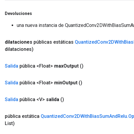
Devoluciones
una nueva instancia de QuantizedConv2DWithBiasSumA
dilataciones
públicas estáticas
Quantized
Conv2DWith
Bias
dilataciones)
Salida
pública <Float>
max
Output
()
Salida
pública <Float>
min
Output
()
Salida
pública <V>
salida
()
pública estática
Quantized
Conv2DWith
Bias
Sum
And
Relu
.
Op
List)
sGradAccumDebug