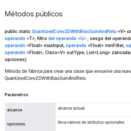
Métodos públicos
public static
Quantized
Conv2DWith
Bias
Sum
And
Relu
<V>
c
operando
<T>
,
filtro
del operando
<U>
,
sesgo del operand
operando
<Float> max
Input
,
operando
<Float> min
Filter
,
op
operando
<Float>
,
Class<V> out
Type
,
List<Long> zancada
opciones)
Método de fábrica para crear una clase que envuelve una nue
QuantizedConv2DWithBiasSumAndRelu.
Parámetros
alcance actual
alcance
lleva valores de atributos opcionales
opciones