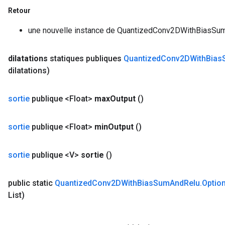
Retour
une nouvelle instance de QuantizedConv2DWithBiasSu
dilatations
statiques publiques
Quantized
Conv2DWith
Bias
dilatations)
sortie
publique <Float>
max
Output
()
sortie
publique <Float>
min
Output
()
sortie
publique <V>
sortie
()
public static
Quantized
Conv2DWith
Bias
Sum
And
Relu
.
Optio
List)
sGradAccumDebug