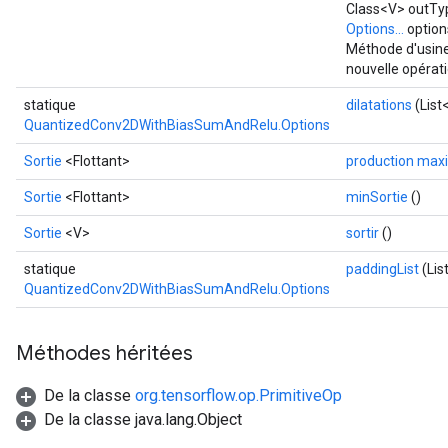
Class<V> outTyp
Options...
option
Méthode d'usine
nouvelle opéra
statique
dilatations
(List
QuantizedConv2DWithBiasSumAndRelu.Options
Sortie
<Flottant>
production max
Sortie
<Flottant>
minSortie
()
Sortie
<V>
sortir
()
statique
paddingList
(Lis
QuantizedConv2DWithBiasSumAndRelu.Options
Méthodes héritées
De la classe
org.tensorflow.op.PrimitiveOp
De la classe java.lang.Object