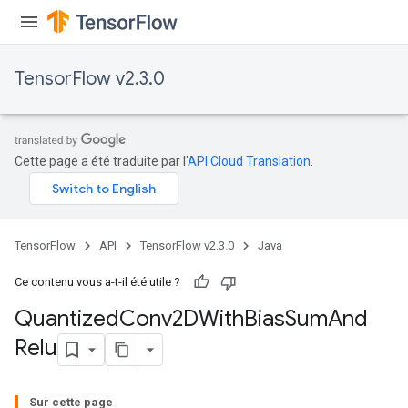
TensorFlow v2.3.0
Cette page a été traduite par l'
API Cloud Translation
.
e
TensorFlow
API
TensorFlow v2.3.0
Java
Ce contenu vous a-t-il été utile ?
Quantized
Conv2DWith
Bias
Sum
And
quantize
Relu
e
dReluAndRequantize
Sur cette page