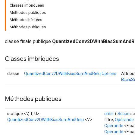
Classes imbriquées
Méthodes publiques
ndRequantize
Méthodes héritées
Méthodes publiques
Relu
classe finale publique
QuantizedConv2DWithBiasSumAndR
ReluAndRequantize
Classes imbriquées
e
quantize
classe
QuantizedConv2DWithBiasSumAndRelu.Options
Attribu
Bias
S
e
Méthodes publiques
statique <V, T, U>
créer
(
Scope
sc
QuantizedConv2DWithBiasSumAndRelu
<V>
filtre,
Opérande
Opérande
<Floa
Opérande
<Float