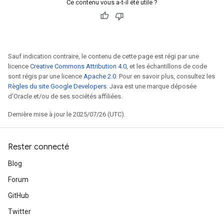
Ce contenu vous a-t-il été utile ?
rs
tersGradAccumDebug
rs
ersGradAccumDebug
Sauf indication contraire, le contenu de cette page est régi par une
Parameters
licence
Creative Commons Attribution 4.0
, et les échantillons de code
sont régis par une licence
Apache 2.0
. Pour en savoir plus, consultez les
GradAccumDebug
Règles du site Google Developers
. Java est une marque déposée
Parameters
d'Oracle et/ou de ses sociétés affiliées.
ters
Dernière mise à jour le 2025/07/26 (UTC).
etersGradAccumDebug
arameters
dParametersGradAccumDebug
Rester connecté
meters
Blog
ametersGradAccumDebug
Forum
ers
tersGradAccumDebug
GitHub
ntDescentParameters
Twitter
entDescentParametersGradAccumDebug