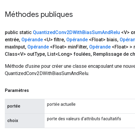
Méthodes publiques
public static
Quantized
Conv2DWith
Bias
Sum
And
Relu
<V>
c
entrée
,
Opérande
<U> filtre
,
Opérande
<Float> biais
,
Opéra
max
Input
,
Opérande
<Float> min
Filter
,
Opérande
<Float> >
Class<V> out
Type
,
List<Long> foulées
,
Remplissage de ch
Méthode d'usine pour créer une classe encapsulant une nouve
QuantizedConv2DWithBiasSumAndRelu.
Paramètres
portée actuelle
portée
porte des valeurs d'attributs facultatifs
choix