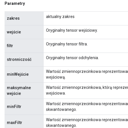
Parametry
aktualny zakres
zakres
Oryginalny tensor wejściowy.
wejście
Oryginalny tensor filtra.
filtr
Oryginalny tensor odchylenia.
stronniczość
Wartość zmiennoprzecinkowa reprezentowa
minWejście
wejściową.
Wartość zmiennoprzecinkowa, którą reprez
maksymalne
wejściowa.
wejście
sGradAccumDebug
Wartość zmiennoprzecinkowa reprezentowana
minFiltr
rs
skwantowanego.
tersGradAccumDebug
Wartość zmiennoprzecinkowa reprezentowan
rs
maxFiltr
skwantowanego.
ersGradAccumDebug