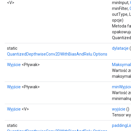
<V>
minInput,
minFilter,
outType, L
opcje)
Metoda fa
opakowują
Quantize
static
dylatacje
(
QuantizedDepthwiseConv2DWithBiasAndRelu.Options
Wyjście
<Pływak>
Maksymal
Wartość z
maksymal
Wyjście
<Pływak>
minWyjści
Wartość 
minimalną
Wyjście
<V>
wyjście
()
Tensor wy
static
paddingLi