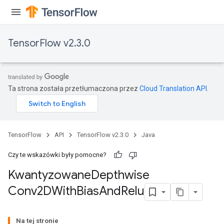
TensorFlow v2.3.0
e
Ta strona została przetłumaczona przez
Cloud Translation API
.
quantize
TensorFlow
API
TensorFlow v2.3.0
Java
e
dReluAndRequantize
Czy te wskazówki były pomocne?
Kwantyzowane
Depthwise
ndRequantize
Conv2DWith
Bias
And
Relu
Relu
Na tej stronie