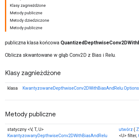
Klasy zagnieżdżone
Metody publiczne
ReluAndRequantize
Metody dziedziczone
Metody publiczne
e
publiczna klasa końcowa
QuantizedDepthwiseConv2DWith
quantize
e
Oblicza skwantowane w głąb Conv2D z Bias i Relu.
Klasy zagnieżdżone
klasa
KwantyzowaneDepthwiseConv2DWithBiasAndRelu.Options
Metody publiczne
statyczny <V, T, U>
utwórz
(
Z
KwantyzowanyDepthwiseConv2DWithBiasAndRelu
<U> filter,