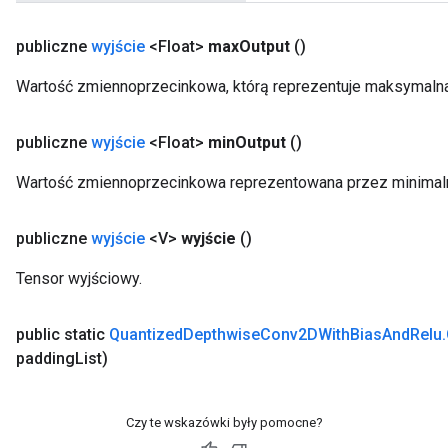
publiczne
wyjście
<Float>
max
Output
()
Wartość zmiennoprzecinkowa, którą reprezentuje maksymaln
publiczne
wyjście
<Float>
min
Output
()
Wartość zmiennoprzecinkowa reprezentowana przez minimal
publiczne
wyjście
<V>
wyjście
()
Tensor wyjściowy.
public static
Quantized
Depthwise
Conv2DWith
Bias
And
Relu
.
padding
List)
Czy te wskazówki były pomocne?