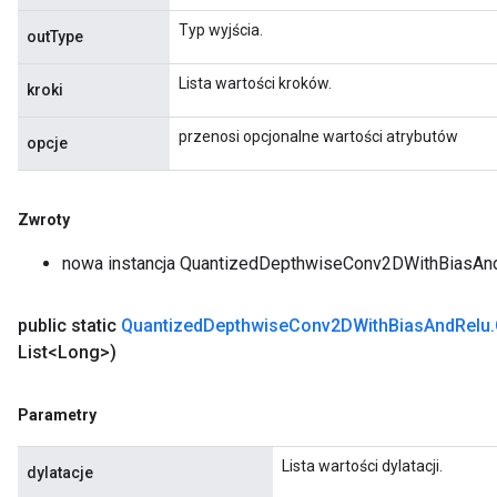
Parameters
Typ wyjścia.
outType
GradAccumDebug
Lista wartości kroków.
kroki
Parameters
ters
przenosi opcjonalne wartości atrybutów
opcje
etersGradAccumDebug
arameters
dParametersGradAccumDebug
Zwroty
meters
nowa instancja QuantizedDepthwiseConv2DWithBiasAn
ametersGradAccumDebug
ers
tersGradAccumDebug
public static
Quantized
Depthwise
Conv2DWith
Bias
And
Relu
.
ntDescentParameters
List<Long>)
entDescentParametersGradAccumDebug
Parametry
Lista wartości dylatacji.
dylatacje