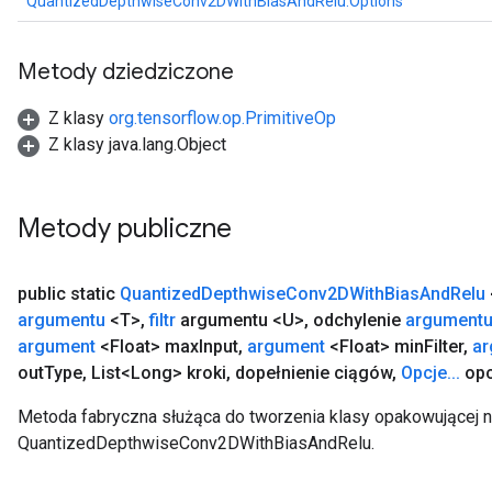
QuantizedDepthwiseConv2DWithBiasAndRelu.Options
Metody dziedziczone
Z klasy
org.tensorflow.op.PrimitiveOp
Z klasy java.lang.Object
Metody publiczne
public static
Quantized
Depthwise
Conv2DWith
Bias
And
Relu
argumentu
<T>
,
filtr
argumentu <U>
,
odchylenie
argument
argument
<Float> max
Input
,
argument
<Float> min
Filter
,
ar
out
Type
,
List<Long> kroki
,
dopełnienie ciągów
,
Opcje
.
.
.
opc
Metoda fabryczna służąca do tworzenia klasy opakowującej 
QuantizedDepthwiseConv2DWithBiasAndRelu.