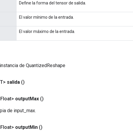
Define la forma del tensor de salida.
El valor mínimo de la entrada.
El valor máximo de la entrada.
 instancia de QuantizedReshape
<T>
salida
()
<Float>
output
Max
()
pia de input_max.
<Float>
output
Min
()