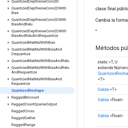
Quantized
Depthwise
Conv2D
clase final públ
Quantized
Depthwise
Conv2DWith
Bias
Cambia la forma
Quantized
Depthwise
Conv2DWith
Bias
And
Relu
''
Quantized
Depthwise
Conv2DWith
Bias
And
Relu
And
Requantize
Quantized
Mat
Mul
With
Bias
Métodos púb
Quantized
Mat
Mul
With
Bias
And
Dequantize
Quantized
Mat
Mul
With
Bias
And
Relu
static <T, U
extiende Númer
Quantized
Mat
Mul
With
Bias
And
Relu
And
Requantize
QuantizedResh
<T>
Quantized
Mat
Mul
With
Bias
And
Requantize
Salida
<T>
Quantized
Reshape
Ragged
Bincount
Salida
<Float>
Ragged
Count
Sparse
Output
Ragged
Cross
Salida
<Float>
Ragged
Gather
Ragged
Range