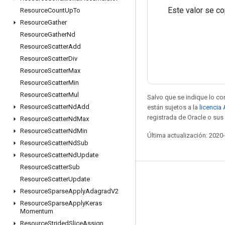
Este valor se co
Resource
Count
Up
To
Resource
Gather
Resource
Gather
Nd
Resource
Scatter
Add
Resource
Scatter
Div
Resource
Scatter
Max
Resource
Scatter
Min
Resource
Scatter
Mul
Salvo que se indique lo con
Resource
Scatter
Nd
Add
están sujetos a la
licencia
registrada de Oracle o sus 
Resource
Scatter
Nd
Max
Resource
Scatter
Nd
Min
Última actualización: 2020
Resource
Scatter
Nd
Sub
Resource
Scatter
Nd
Update
Resource
Scatter
Sub
Mantente conectado
Resource
Scatter
Update
Resource
Sparse
Apply
Adagrad
V2
Blog
Resource
Sparse
Apply
Keras
Momentum
Foro
Resource
Strided
Slice
Assign