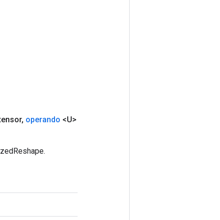
tensor
,
operando
<U>
tizedReshape.