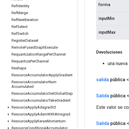
forma
Ref
Identity
Ref
Merge
inputMin
Ref
Next
Iteration
Ref
Select
inputMax
Ref
Switch
Register
Dataset
Remote
Fused
Graph
Execute
Devoluciones
Requantization
Range
Per
Channel
Requantize
Per
Channel
una nueva
Reshape
Resource
Accumulator
Apply
Gradient
salida
pública 
Resource
Accumulator
Num
Accumulated
Resource
Accumulator
Set
Global
Step
Salida
pública 
Resource
Accumulator
Take
Gradient
Este valor se co
Resource
Apply
Adagrad
V2
Resource
Apply
Adam
With
Amsgrad
Resource
Apply
Keras
Momentum
Salida
pública 
Resource
Conditional
Accumulator