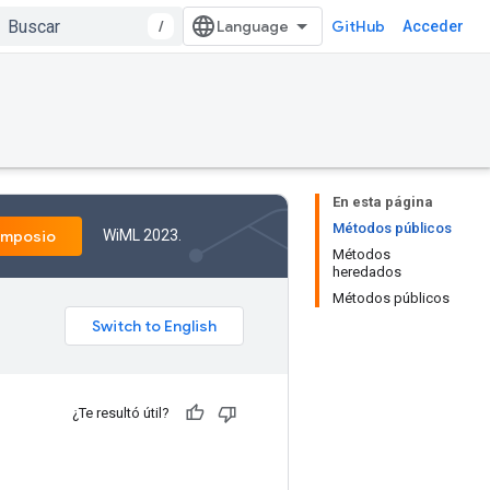
/
GitHub
Acceder
En esta página
Métodos públicos
WiML 2023.
imposio
Métodos
heredados
Métodos públicos
¿Te resultó útil?