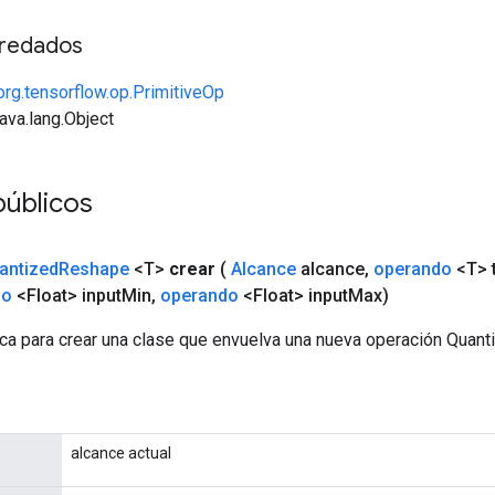
redados
org.tensorflow.op.PrimitiveOp
java.lang.Object
públicos
antized
Reshape
<T>
crear
(
Alcance
alcance
,
operando
<T> 
do
<Float> input
Min
,
operando
<Float> input
Max)
ca para crear una clase que envuelva una nueva operación Quan
alcance actual