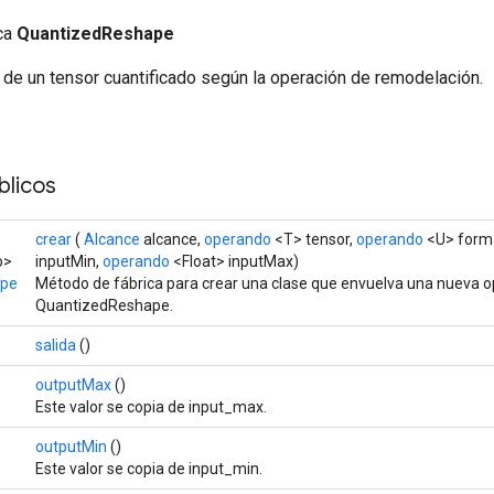
ica
QuantizedReshape
 de un tensor cuantificado según la operación de remodelación.
licos
crear
(
Alcance
alcance,
operando
<T> tensor,
operando
<U> form
o>
inputMin,
operando
<Float> inputMax)
ape
Método de fábrica para crear una clase que envuelva una nueva 
QuantizedReshape.
salida
()
outputMax
()
Este valor se copia de input_max.
outputMin
()
Este valor se copia de input_min.