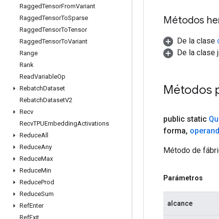
Ragged
Tensor
From
Variant
Métodos he
Ragged
Tensor
To
Sparse
Ragged
Tensor
To
Tensor
De la clase
Ragged
Tensor
To
Variant
De la clase 
Range
Rank
Read
Variable
Op
Métodos 
Rebatch
Dataset
Rebatch
Dataset
V2
Recv
public static
Qu
Recv
TPUEmbedding
Activations
forma
,
operan
Reduce
All
Reduce
Any
Método de fábri
Reduce
Max
Reduce
Min
Parámetros
Reduce
Prod
Reduce
Sum
alcance
Ref
Enter
Ref
Exit