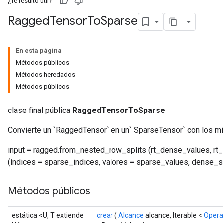
¿Te resultó útil?
Ragged
Tensor
To
Sparse
En esta página
Métodos públicos
Métodos heredados
Métodos públicos
clase final pública
RaggedTensorToSparse
Convierte un `RaggedTensor` en un` SparseTensor` con los m
input = ragged.from_nested_row_splits (rt_dense_values, rt_
(índices = sparse_indices, valores = sparse_values, dense
Métodos públicos
estática <U, T extiende
crear
(
Alcance
alcance, Iterable <
Oper