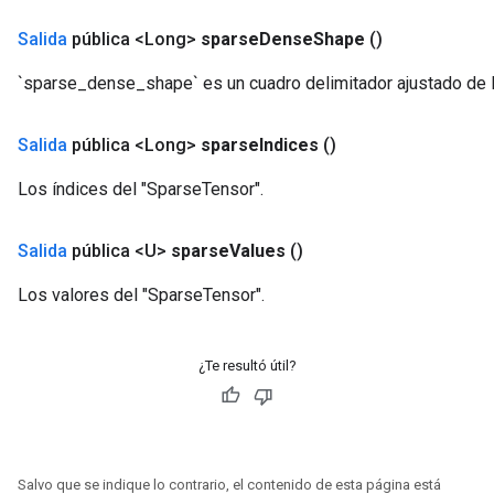
rs
Salida
pública <Long>
sparse
Dense
Shape
()
tersGradAccumDebug
rs
`sparse_dense_shape` es un cuadro delimitador ajustado de 
ersGradAccumDebug
Parameters
Salida
pública <Long>
sparse
Indices
()
GradAccumDebug
Los índices del "SparseTensor".
Parameters
ters
Salida
pública <U>
sparse
Values
()
etersGradAccumDebug
arameters
Los valores del "SparseTensor".
dParametersGradAccumDebug
meters
ametersGradAccumDebug
¿Te resultó útil?
ers
tersGradAccumDebug
ntDescentParameters
entDescentParametersGradAccumDebug
Salvo que se indique lo contrario, el contenido de esta página está