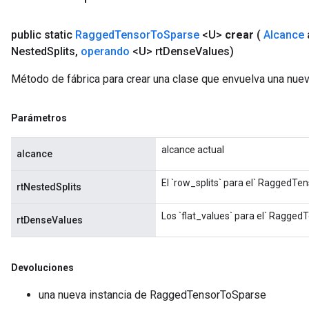
public static
Ragged
Tensor
To
Sparse
<U>
crear
(
Alcance
Nested
Splits
,
operando
<U> rt
Dense
Values)
Método de fábrica para crear una clase que envuelva una nu
Parámetros
alcance actual
alcance
El `row_splits` para el` RaggedTen
rtNestedSplits
Los `flat_values` para el` RaggedT
rtDenseValues
Devoluciones
una nueva instancia de RaggedTensorToSparse
sGradAccumDebug