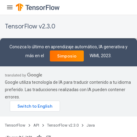
ndRequantize
TensorFlow v2.3.0
Relu
ReluAndRequantize
Conozca lo último en aprendizaje automático, IA generativa y
más en el
WiML 2023.
Simposio
e
quantize
e
Google utiliza tecnología de IA para traducir contenido a tu idioma
preferido. Las traducciones realizadas con IA pueden contener
errores.
TensorFlow
API
TensorFlow v2.3.0
Java