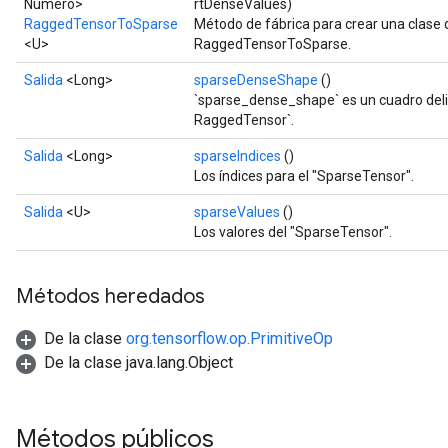
Número>
rtDenseValues)
RaggedTensorToSparse
Método de fábrica para crear una clase
<U>
RaggedTensorToSparse.
Salida
<Long>
sparseDenseShape
()
`sparse_dense_shape` es un cuadro deli
RaggedTensor`.
Salida
<Long>
sparseIndices
()
Los índices para el "SparseTensor".
Salida
<U>
sparseValues
()
Los valores del "SparseTensor".
Métodos heredados
De la clase
org.tensorflow.op.PrimitiveOp
De la clase java.lang.Object
Métodos públicos