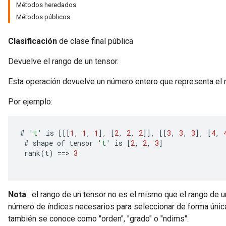
Métodos heredados
Métodos públicos
Clasificación
de clase final pública
Devuelve el rango de un tensor.
Esta operación devuelve un número entero que representa el r
Por ejemplo:
#
't'
is
[[[
1
,
1
,
1
]
,
[
2
,
2
,
2
]]
,
[[
3
,
3
,
3
]
,
[
4
,
#
shape
of
tensor
't'
is
[
2
,
2
,
3
]
rank
(
t
)
==
>
3
Nota
: el rango de un tensor no es el mismo que el rango de un
número de índices necesarios para seleccionar de forma única
también se conoce como "orden", "grado" o "ndims".