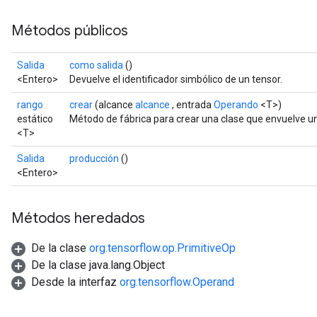
Métodos públicos
Salida
como salida
()
<Entero>
Devuelve el identificador simbólico de un tensor.
rango
crear
(alcance
alcance
, entrada
Operando
<T>)
estático
Método de fábrica para crear una clase que envuelve un
<T>
Salida
producción
()
<Entero>
Métodos heredados
De la clase
org.tensorflow.op.PrimitiveOp
De la clase java.lang.Object
Desde la interfaz
org.tensorflow.Operand