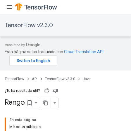
ReluAndRequantize
e
TensorFlow v2.3.0
quantize
e
Esta página se ha traducido con
Cloud Translation API
.
TensorFlow
API
TensorFlow v2.3.0
Java
¿Te ha resultado útil?
Rango
En esta página
Métodos públicos