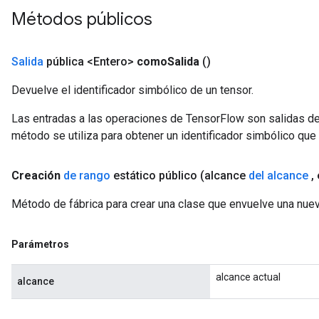
Métodos públicos
Salida
pública <Entero>
como
Salida
()
Devuelve el identificador simbólico de un tensor.
Las entradas a las operaciones de TensorFlow son salidas de
método se utiliza para obtener un identificador simbólico que 
Creación
de rango
estático público
(alcance
del alcance
,
Método de fábrica para crear una clase que envuelve una nuev
sGradAccumDebug
rs
Parámetros
tersGradAccumDebug
rs
alcance actual
alcance
ersGradAccumDebug
Parameters