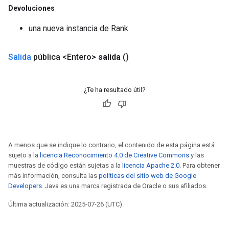
Devoluciones
GradAccumDebug
una nueva instancia de Rank
Parameters
ters
etersGradAccumDebug
Salida
pública <Entero>
salida
()
arameters
dParametersGradAccumDebug
meters
¿Te ha resultado útil?
ametersGradAccumDebug
ers
tersGradAccumDebug
ntDescentParameters
A menos que se indique lo contrario, el contenido de esta página está
entDescentParametersGradAccumDebug
sujeto a la
licencia Reconocimiento 4.0 de Creative Commons
y las
muestras de código están sujetas a la
licencia Apache 2.0
. Para obtener
más información, consulta las
políticas del sitio web de Google
Developers
. Java es una marca registrada de Oracle o sus afiliados.
Última actualización: 2025-07-26 (UTC).