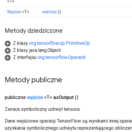
<T>
Wyjście
<T>
wartość
()
Metody dziedziczone
Z klasy
org.tensorflow.op.PrimitiveOp
Z klasy java.lang.Object
Z interfejsu
org.tensorflow.Operand
Metody publiczne
publiczne
wyjście
<T>
as
Output
()
Zwraca symboliczny uchwyt tensora.
Dane wejściowe operacji TensorFlow są wynikami innej operac
uzyskania symbolicznego uchwytu reprezentującego obliczen