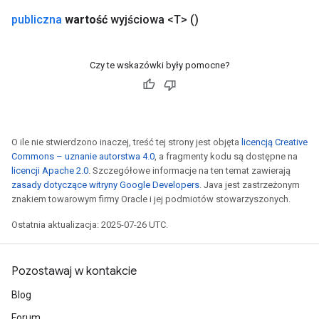
publiczna
wartość
wyjściowa <T>
()
GradAccumDebug
Parameters
ters
Czy te wskazówki były pomocne?
etersGradAccumDebug
arameters
dParametersGradAccumDebug
meters
O ile nie stwierdzono inaczej, treść tej strony jest objęta
licencją Creative
ametersGradAccumDebug
Commons – uznanie autorstwa 4.0
, a fragmenty kodu są dostępne na
ers
licencji Apache 2.0
. Szczegółowe informacje na ten temat zawierają
tersGradAccumDebug
zasady dotyczące witryny Google Developers
. Java jest zastrzeżonym
ntDescentParameters
znakiem towarowym firmy Oracle i jej podmiotów stowarzyszonych.
entDescentParametersGradAccumDebug
Ostatnia aktualizacja: 2025-07-26 UTC.
Pozostawaj w kontakcie
Blog
Forum