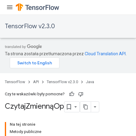
ReluAndRequantize
e
TensorFlow v2.3.0
quantize
e
Ta strona została przetłumaczona przez
Cloud Translation API
.
TensorFlow
API
TensorFlow v2.3.0
Java
Czy te wskazówki były pomocne?
Czytaj
ZmiennąOp
Na tej stronie
Metody publiczne