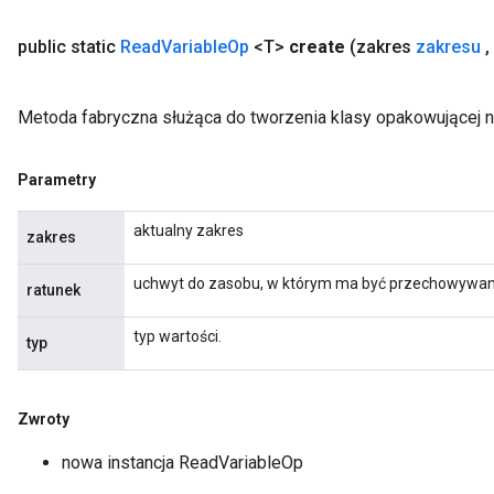
public static
Read
Variable
Op
<T>
create
(zakres
zakresu
,
Metoda fabryczna służąca do tworzenia klasy opakowującej 
Parametry
aktualny zakres
zakres
uchwyt do zasobu, w którym ma być przechowywa
ratunek
typ wartości.
typ
sGradAccumDebug
rs
tersGradAccumDebug
Zwroty
rs
ersGradAccumDebug
nowa instancja ReadVariableOp
Parameters