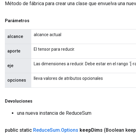
Método de fábrica para crear una clase que envuelva una nu
ers
tersGradAccumDebug
ntDescentParameters
Parámetros
entDescentParametersGradAccumDebug
alcance actual
alcance
El tensor para reducir.
aporte
Las dimensiones a reducir. Debe estar en el rango `[-r
eje
lleva valores de atributos opcionales
opciones
Devoluciones
una nueva instancia de ReduceSum
public static
Reduce
Sum
.
Options
keep
Dims
(Boolean keep