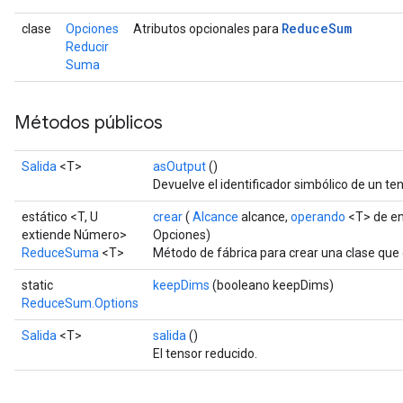
Reduce
Sum
clase
Opciones
Atributos opcionales para
Reducir
Suma
Métodos públicos
Salida
<T>
asOutput
()
Devuelve el identificador simbólico de un ten
estático <T, U
crear
(
Alcance
alcance,
operando
<T> de en
extiende Número>
Opciones)
ReduceSuma
<T>
Método de fábrica para crear una clase qu
static
keepDims
(booleano keepDims)
ReduceSum.Options
Salida
<T>
salida
()
El tensor reducido.