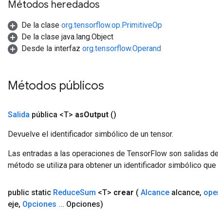
Métodos heredados
De la clase
org.tensorflow.op.PrimitiveOp
De la clase java.lang.Object
Desde la interfaz
org.tensorflow.Operand
sGradAccumDebug
rs
tersGradAccumDebug
Métodos públicos
rs
ersGradAccumDebug
Parameters
Salida
pública <T>
as
Output
()
GradAccumDebug
Devuelve el identificador simbólico de un tensor.
Parameters
Las entradas a las operaciones de TensorFlow son salidas de
ters
método se utiliza para obtener un identificador simbólico que 
etersGradAccumDebug
arameters
dParametersGradAccumDebug
public static
Reduce
Sum
<T>
crear
(
Alcance
alcance
,
ope
meters
eje
,
Opciones
.
.
.
Opciones)
ametersGradAccumDebug