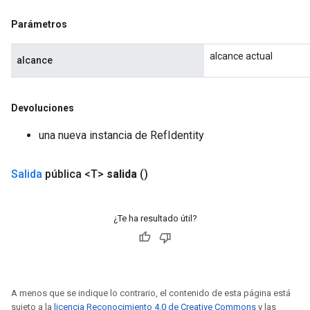
sGradAccumDebug
rs
Parámetros
tersGradAccumDebug
rs
alcance actual
alcance
ersGradAccumDebug
Parameters
Devoluciones
GradAccumDebug
una nueva instancia de RefIdentity
Parameters
ters
etersGradAccumDebug
Salida
pública <T>
salida
()
arameters
dParametersGradAccumDebug
¿Te ha resultado útil?
meters
ametersGradAccumDebug
ers
tersGradAccumDebug
ntDescentParameters
A menos que se indique lo contrario, el contenido de esta página está
entDescentParametersGradAccumDebug
sujeto a la
licencia Reconocimiento 4.0 de Creative Commons
y las