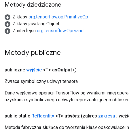
Metody dziedziczone
Z klasy
org.tensorflow.op.PrimitiveOp
Z klasy java.lang.Object
Z interfejsu
org.tensorflow.Operand
Metody publiczne
publiczne
wyjście
<T>
as
Output
()
Zwraca symboliczny uchwyt tensora.
Dane wejściowe operacji TensorFlow są wynikami innej operac
uzyskania symbolicznego uchwytu reprezentującego obliczen
public static
Ref
Identity
<T>
utwórz
(zakres
zakresu
,
wejś
Metoda fabryczna służąca do tworzenia klasy opakowującej n