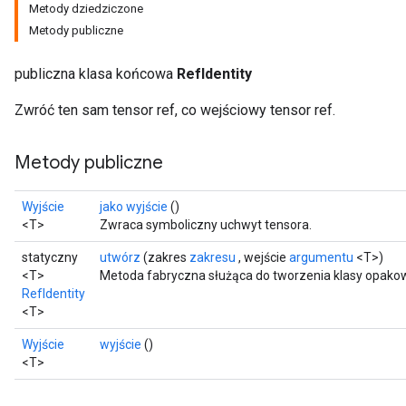
Metody dziedziczone
Metody publiczne
publiczna klasa końcowa
RefIdentity
Zwróć ten sam tensor ref, co wejściowy tensor ref.
Metody publiczne
Wyjście
jako wyjście
()
<T>
Zwraca symboliczny uchwyt tensora.
statyczny
utwórz
(zakres
zakresu
, wejście
argumentu
<T>)
<T>
Metoda fabryczna służąca do tworzenia klasy opakowu
RefIdentity
<T>
Wyjście
wyjście
()
<T>