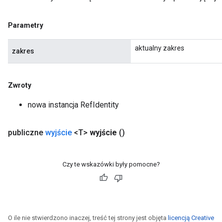
sGradAccumDebug
rs
Parametry
tersGradAccumDebug
rs
aktualny zakres
zakres
ersGradAccumDebug
Parameters
Zwroty
GradAccumDebug
Parameters
nowa instancja RefIdentity
ters
etersGradAccumDebug
publiczne
wyjście
<T>
wyjście
()
arameters
dParametersGradAccumDebug
meters
Czy te wskazówki były pomocne?
ametersGradAccumDebug
ers
tersGradAccumDebug
ntDescentParameters
entDescentParametersGradAccumDebug
O ile nie stwierdzono inaczej, treść tej strony jest objęta
licencją Creative