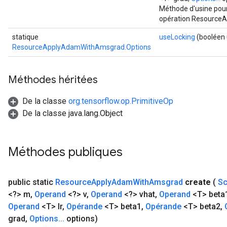
Méthode d'usine pour
opération Resource
statique
useLocking
(booléen 
ResourceApplyAdamWithAmsgrad.Options
Méthodes héritées
De la classe
org.tensorflow.op.PrimitiveOp
De la classe java.lang.Object
Méthodes publiques
public static
Resource
Apply
Adam
With
Amsgrad
create
(
S
<?> m
,
Operand
<?> v
,
Operand
<?> vhat
,
Operand
<T> beta
Operand
<T> lr
,
Opérande
<T> beta1
,
Opérande
<T> beta2
,
grad
,
Options
.
.
.
options)