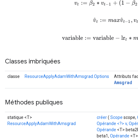
v
t
:=
β
2
∗
v
t
−
1
+
(
1
−
β
2
)
∗
g
v
^
t
:=
m
a
x
v
^
t
−
1
,
v
t
sGradAccumDebug
variable
:=
variable
−
lr
t
∗
m
t
/
rs
tersGradAccumDebug
rs
Classes imbriquées
ersGradAccumDebug
Parameters
classe
ResourceApplyAdamWithAmsgrad.Options
Attributs fa
Amsgrad
GradAccumDebug
Parameters
ters
Méthodes publiques
etersGradAccumDebug
arameters
statique <T>
créer
(
Scope
scope,
dParametersGradAccumDebug
ResourceApplyAdamWithAmsgrad
Opérande <?> v, Opé
meters
Opérande
<T> beta2
ametersGradAccumDebug
beta1,
Opérande
<T>