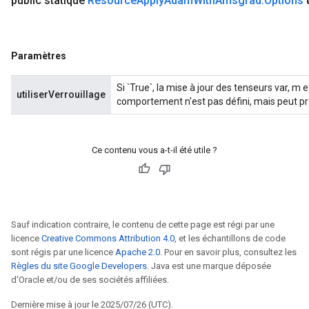
public statique
Resource
Apply
Adam
With
Amsgrad
.
Options
Paramètres
Si `True`, la mise à jour des tenseurs var, m e
utiliserVerrouillage
comportement n'est pas défini, mais peut pr
Ce contenu vous a-t-il été utile ?
Sauf indication contraire, le contenu de cette page est régi par une
licence
Creative Commons Attribution 4.0
, et les échantillons de code
sont régis par une licence
Apache 2.0
. Pour en savoir plus, consultez les
Règles du site Google Developers
. Java est une marque déposée
d'Oracle et/ou de ses sociétés affiliées.
Dernière mise à jour le 2025/07/26 (UTC).