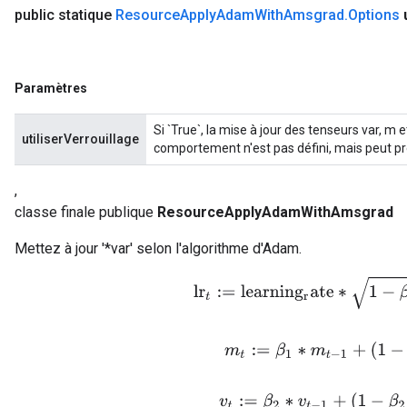
public statique
Resource
Apply
Adam
With
Amsgrad
.
Options
Paramètres
Si `True`, la mise à jour des tenseurs var, m e
utiliserVerrouillage
comportement n'est pas défini, mais peut pr
,
classe finale publique
ResourceApplyAdamWithAmsgrad
Mettez à jour '*var' selon l'algorithme d'Adam.
lr
t
:=
l
e
a
r
n
i
n
g
r
a
t
e
∗
1
−
β
2
t
/
(
m
t
:=
β
1
∗
m
t
−
1
+
(
1
−
β
1
)
v
t
:=
β
2
∗
v
t
−
1
+
(
1
−
β
2
)
∗
g