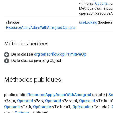
<T> grad,
Options...
o
ers
Méthode d'usine pour
tersGradAccumDebug
opération Resource
ntDescentParameters
entDescentParametersGradAccumDebug
statique
useLocking
(booléen 
ResourceApplyAdamWithAmsgrad.Options
Méthodes héritées
De la classe
org.tensorflow.op.PrimitiveOp
De la classe java.lang.Object
Méthodes publiques
public static
Resource
Apply
Adam
With
Amsgrad
create
(
S
<?> m
,
Operand
<?> v
,
Operand
<?> vhat
,
Operand
<T> beta
Operand
<T> lr
,
Opérande
<T> beta1
,
Opérande
<T> beta2
,
grad
,
Options
.
.
.
options)