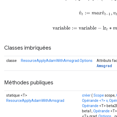
v
^
t
:=
m
a
x
v
^
t
−
1
,
v
t
variable
:=
variable
−
lr
t
∗
m
t
/
Classes imbriquées
classe
ResourceApplyAdamWithAmsgrad.Options
Attributs fa
Amsgrad
Méthodes publiques
statique <T>
créer
(
Scope
scope,
ResourceApplyAdamWithAmsgrad
Opérande <?> v, Opé
Opérande
<T> beta2
beta1,
Opérande
<T>
<T> grad,
Options...
o