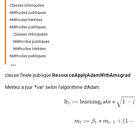
Classes imbriquées
Méthodes publiques
Méthodes héritées
Méthodes publiques
Classes imbriquées
Méthodes publiques
Méthodes héritées
Méthodes publiques
classe finale publique
ResourceApplyAdamWithAmsgrad
Mettez à jour '*var' selon l'algorithme d'Adam.
lr
t
:=
l
e
a
r
n
i
n
g
r
a
t
e
∗
1
−
β
2
t
/
(
m
t
:=
β
1
∗
m
t
−
1
+
(
1
−
β
1
)