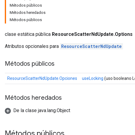
Métodos públicos
Métodos heredados
Métodos públicos
clase estática pública
ResourceScatterNdUpdate.Options
Atributos opcionales para
ResourceScatterNdUpdate
sGradAccumDebug
rs
Métodos públicos
tersGradAccumDebug
rs
ResourceScatterNdUpdate.Opciones
useLocking
(uso booleano L
ersGradAccumDebug
Parameters
Métodos heredados
GradAccumDebug
Parameters
De la clase java.lang.Object
ters
etersGradAccumDebug
arameters
Métodos públicos