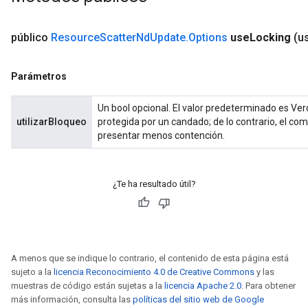
dParametersGradAccumDebug
meters
público
Resource
Scatter
Nd
Update
.
Options
use
Locking
(u
ametersGradAccumDebug
ers
tersGradAccumDebug
Parámetros
ntDescentParameters
entDescentParametersGradAccumDebug
Un bool opcional. El valor predeterminado es Ver
utilizarBloqueo
protegida por un candado; de lo contrario, el co
presentar menos contención.
¿Te ha resultado útil?
A menos que se indique lo contrario, el contenido de esta página está
sujeto a la
licencia Reconocimiento 4.0 de Creative Commons
y las
muestras de código están sujetas a la
licencia Apache 2.0
. Para obtener
más información, consulta las
políticas del sitio web de Google