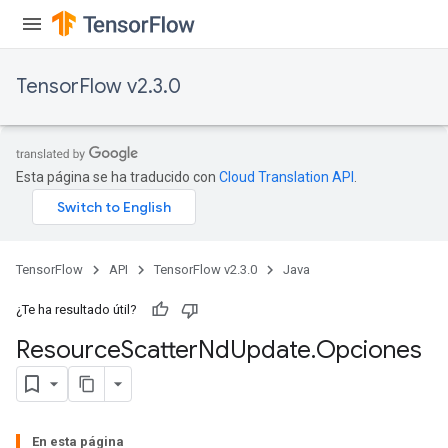
TensorFlow v2.3.0
Esta página se ha traducido con
Cloud Translation API
.
TensorFlow
API
TensorFlow v2.3.0
Java
¿Te ha resultado útil?
Resource
Scatter
Nd
Update
.
Opciones
En esta página