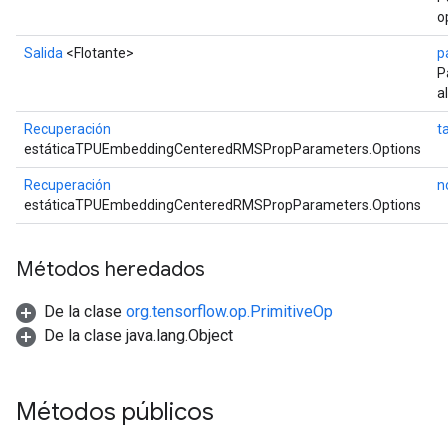
o
Salida
<Flotante>
p
P
a
Recuperación
t
estáticaTPUEmbeddingCenteredRMSPropParameters.Options
Recuperación
n
estáticaTPUEmbeddingCenteredRMSPropParameters.Options
Métodos heredados
De la clase
org.tensorflow.op.PrimitiveOp
De la clase java.lang.Object
Métodos públicos