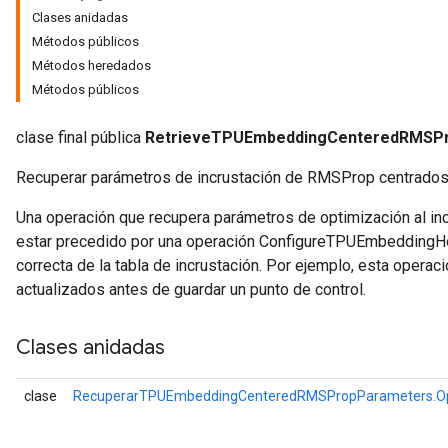
Clases anidadas
Métodos públicos
Métodos heredados
GradAccumDebug
Métodos públicos
Parameters
ters
clase final pública
RetrieveTPUEmbeddingCenteredRMSP
etersGradAccumDebug
arameters
Recuperar parámetros de incrustación de RMSProp centrados
dParametersGradAccumDebug
meters
Una operación que recupera parámetros de optimización al inc
ametersGradAccumDebug
estar precedido por una operación ConfigureTPUEmbeddingHo
ers
correcta de la tabla de incrustación. Por ejemplo, esta operac
tersGradAccumDebug
actualizados antes de guardar un punto de control.
ntDescentParameters
entDescentParametersGradAccumDebug
Clases anidadas
clase
RecuperarTPUEmbeddingCenteredRMSPropParameters.Op