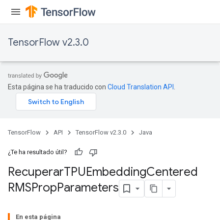
TensorFlow v2.3.0
Esta página se ha traducido con
Cloud Translation API
.
TensorFlow
API
TensorFlow v2.3.0
Java
sGradAccumDebug
¿Te ha resultado útil?
rs
Recuperar
TPUEmbedding
Centered
tersGradAccumDebug
RMSProp
Parameters
rs
ersGradAccumDebug
Parameters
En esta página