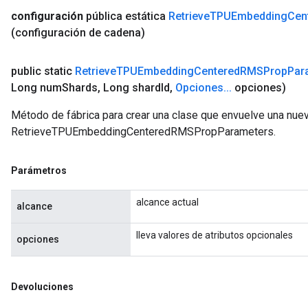
configuración
pública estática
Retrieve
TPUEmbedding
Cen
(configuración de cadena)
public static
Retrieve
TPUEmbedding
Centered
RMSProp
Par
Long num
Shards
,
Long shard
Id
,
Opciones
.
.
.
opciones)
Método de fábrica para crear una clase que envuelve una nue
RetrieveTPUEmbeddingCenteredRMSPropParameters.
Parámetros
alcance actual
alcance
lleva valores de atributos opcionales
opciones
Devoluciones