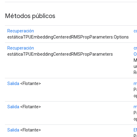
Métodos públicos
Recuperación
c
estáticaTPUEmbeddingCenteredRMSPropParameters.Options
Recuperación
c
estáticaTPUEmbeddingCenteredRMSPropParameters
O
M
u
R
Salida
<Flotante>
m
P
o
Salida
<Flotante>
m
P
o
Salida
<Flotante>
E
P